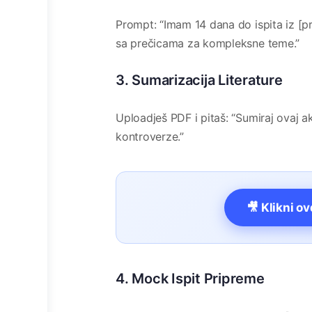
Prompt: “Imam 14 dana do ispita iz [pr
sa prečicama za kompleksne teme.”
3. Sumarizacija Literature
Uploadješ PDF i pitaš: “Sumiraj ovaj ak
kontroverze.”
🎥 Klikni o
4. Mock Ispit Pripreme