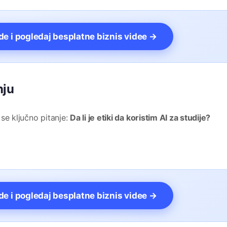
vde i pogledaj besplatne biznis videe →
nju
se ključno pitanje:
Da li je etiki da koristim AI za studije?
vde i pogledaj besplatne biznis videe →