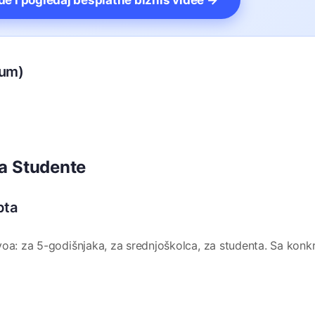
vde i pogledaj besplatne biznis videe →
ium)
a Studente
pta
voa: za 5-godišnjaka, za srednjoškolca, za studenta. Sa konk