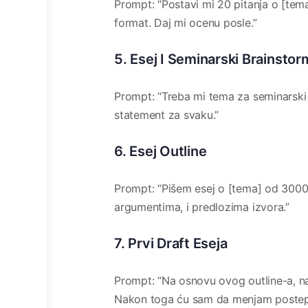
Prompt: “Postavi mi 20 pitanja o [tema
format. Daj mi ocenu posle.”
5. Esej I Seminarski Brainstor
Prompt: “Treba mi tema za seminarski i
statement za svaku.”
6. Esej Outline
Prompt: “Pišem esej o [tema] od 3000 r
argumentima, i predlozima izvora.”
7. Prvi Draft Eseja
Prompt: “Na osnovu ovog outline-a, nap
Nakon toga ću sam da menjam postep