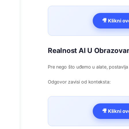
🎥 Klikni o
Realnost AI U Obrazova
Pre nego što uđemo u alate, postavlja 
Odgovor zavisi od konteksta:
🎥 Klikni o