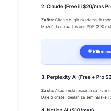
2. Claude (Free ili $20/mes Pr
Za šta:
Čitanje dugih akademskih radov
Možeš da uploadješ ceo PDF (200+ stra
🎥 Klikni o
3. Perplexity AI (Free + Pro 
Za šta:
Akademski research sa izvori
Daje ti citate. idealan za seminarske 
4. Notion AI ($10/mes)