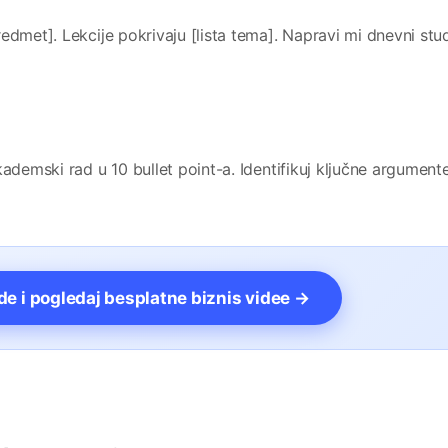
edmet]. Lekcije pokrivaju [lista tema]. Napravi mi dnevni stu
ademski rad u 10 bullet point-a. Identifikuj ključne argumente
vde i pogledaj besplatne biznis videe →