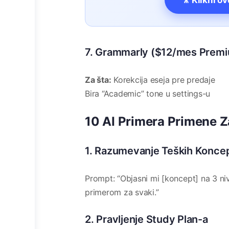
🎥 Klikni o
7. Grammarly ($12/mes Prem
Za šta:
Korekcija eseja pre predaje
Bira “Academic” tone u settings-u
10 AI Primera Primene Z
1. Razumevanje Teških Konce
Prompt: “Objasni mi [koncept] na 3 ni
primerom za svaki.”
2. Pravljenje Study Plan-a