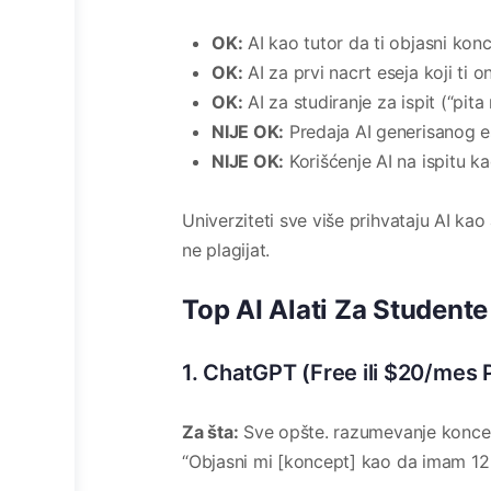
OK:
AI kao tutor da ti objasni konc
OK:
AI za prvi nacrt eseja koji ti
OK:
AI za studiranje za ispit (“pit
NIJE OK:
Predaja AI generisanog es
NIJE OK:
Korišćenje AI na ispitu k
Univerziteti sve više prihvataju AI kao 
ne plagijat.
Top AI Alati Za Studente
1. ChatGPT (Free ili $20/mes 
Za šta:
Sve opšte. razumevanje koncept
“Objasni mi [koncept] kao da imam 12 g