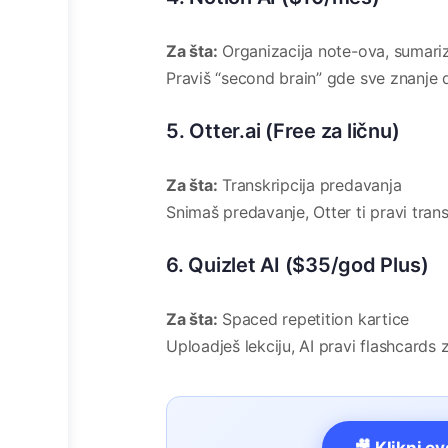
Za šta:
Organizacija note-ova, sumariza
Praviš “second brain” gde sve znanje 
5. Otter.ai (Free za ličnu)
Za šta:
Transkripcija predavanja
Snimaš predavanje, Otter ti pravi tra
6. Quizlet AI ($35/god Plus)
Za šta:
Spaced repetition kartice
Uploadješ lekciju, AI pravi flashcards 