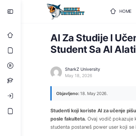
HOME
ULOGUJ
AI Za Studije I Uč
Student Sa AI Alat
SharkZ University
May 18, 2026
Objavljeno:
18. May 2026.
Studenti koji koriste AI za učenje piš
posle fakulteta.
Ovaj vodič pokazuje koj
studenta postaneš power user koji se i