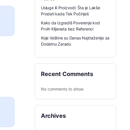
Usluge ili Proizvodi: Šta je Lakše
Prodati kada Tek Počinješ
Kako da Izgradiš Poverenje kod
Prvih Klijenata bez Referenci
Koje Veštine su Danas Najtraženije za
Dodatnu Zaradu
Recent Comments
No comments to show.
Archives