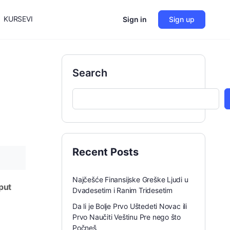
KURSEVI
Sign in
Sign up
i
Search
Recent Posts
Najčešće Finansijske Greške Ljudi u
 put
Dvadesetim i Ranim Tridesetim
Da li je Bolje Prvo Uštedeti Novac ili
Prvo Naučiti Veštinu Pre nego što
Počneš