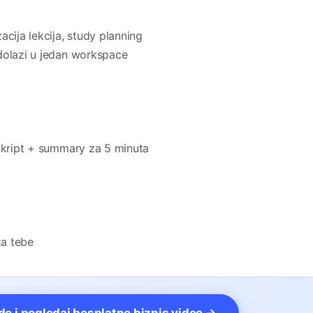
cija lekcija, study planning
dolazi u jedan workspace
nskript + summary za 5 minuta
za tebe