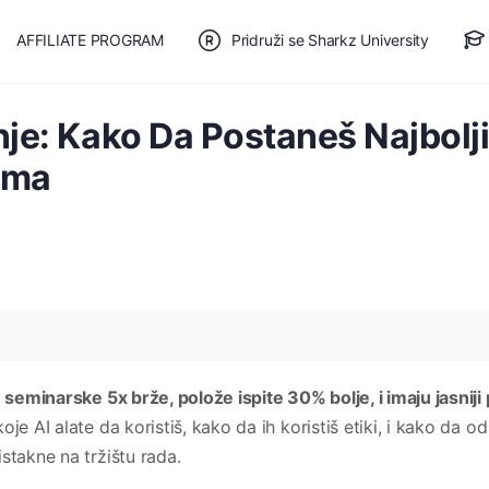
AFFILIATE PROGRAM
Pridruži se Sharkz University
TE SE
🎯 BESPLATAN PLAN
enje: Kako Da Postaneš Najbolj
ima
u seminarske 5x brže, polože ispite 30% bolje, i imaju jasniji
e AI alate da koristiš, kako da ih koristiš etiki, i kako da od
stakne na tržištu rada.