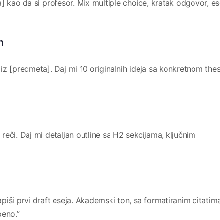
] kao da si profesor. Mix multiple choice, kratak odgovor, es
m
z [predmeta]. Daj mi 10 originalnih ideja sa konkretnom thes
eči. Daj mi detaljan outline sa H2 sekcijama, ključnim
iši prvi draft eseja. Akademski ton, sa formatiranim citatima
eno.”