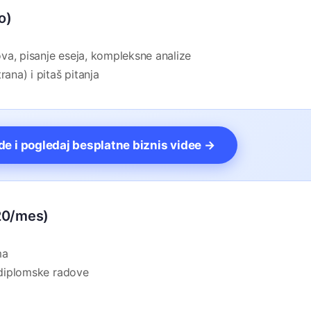
o)
a, pisanje eseja, kompleksne analize
na) i pitaš pitanja
vde i pogledaj besplatne biznis videe →
$20/mes)
ma
i diplomske radove