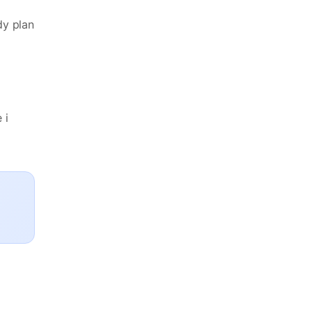
dy plan
 i