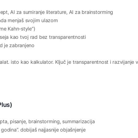
ept, AI za sumiranje literature, AI za brainstorming
 onda menjaš svojim ulazom
a me Kahn-style”)
eja kao tvoj rad bez transparentnosti
ad je zabranjeno
alat. isto kao kalkulator. Ključ je transparentnost i razvijanje v
Plus)
a, pisanje, brainstorming, summarizacija
odina”. dobijaš najjasnije objašnjenje