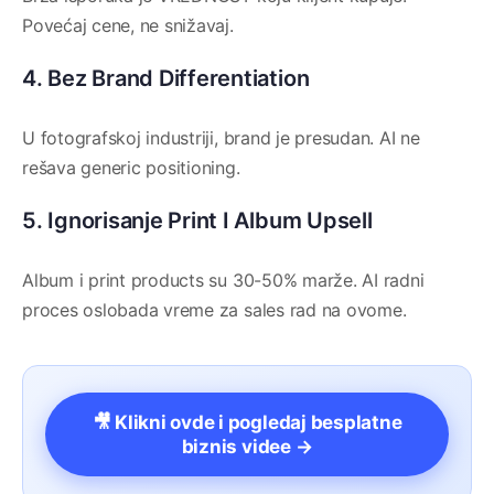
Povećaj cene, ne snižavaj.
4. Bez Brand Differentiation
U fotografskoj industriji, brand je presudan. AI ne
rešava generic positioning.
5. Ignorisanje Print I Album Upsell
Album i print products su 30-50% marže. AI radni
proces oslobada vreme za sales rad na ovome.
🎥 Klikni ovde i pogledaj besplatne
biznis videe →