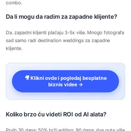
combo.
Da li mogu da radim za zapadne klijente?
Da. zapadni klijenti plaćaju 3-5x više. Mnogo fotografa
sad samo radi destination weddings za zapadne
klijente.
🎥 Klikni ovde i pogledaj besplatne
biznis videe →
Koliko brzo ću videti ROI od AI alata?
Prvih 30 dana: 50% brži editing. 90 dana: dva puta više