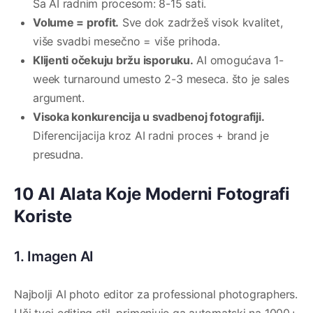
Sa AI radnim procesom: 8-15 sati.
Volume = profit.
Sve dok zadržeš visok kvalitet,
više svadbi mesečno = više prihoda.
Klijenti očekuju bržu isporuku.
AI omogućava 1-
week turnaround umesto 2-3 meseca. što je sales
argument.
Visoka konkurencija u svadbenoj fotografiji.
Diferencijacija kroz AI radni proces + brand je
presudna.
10 AI Alata Koje Moderni Fotografi
Koriste
1. Imagen AI
Najbolji AI photo editor za professional photographers.