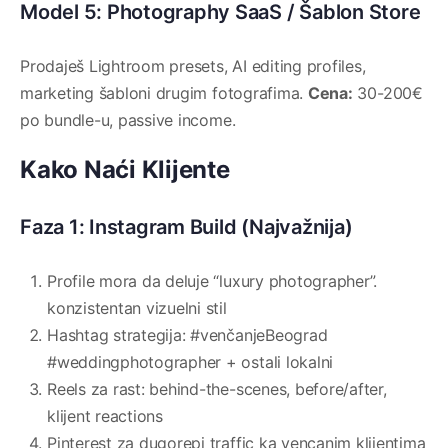
Model 5: Photography SaaS / Šablon Store
Prodaješ Lightroom presets, AI editing profiles,
marketing šabloni drugim fotografima.
Cena:
30-200€
po bundle-u, passive income.
Kako Naći Klijente
Faza 1: Instagram Build (Najvažnija)
Profile mora da deluje “luxury photographer”.
konzistentan vizuelni stil
Hashtag strategija: #venčanjeBeograd
#weddingphotographer + ostali lokalni
Reels za rast: behind-the-scenes, before/after,
klijent reactions
Pinterest za dugorepi traffic ka vencanim klijentima