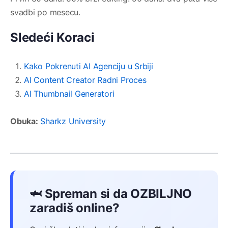
svadbi po mesecu.
Sledeći Koraci
Kako Pokrenuti AI Agenciju u Srbiji
AI Content Creator Radni Proces
AI Thumbnail Generatori
Obuka:
Sharkz University
🦈 Spreman si da OZBILJNO
zaradiš online?