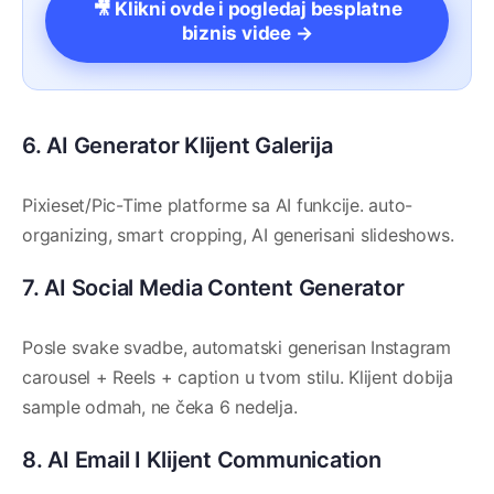
🎥 Klikni ovde i pogledaj besplatne
biznis videe →
6. AI Generator Klijent Galerija
Pixieset/Pic-Time platforme sa AI funkcije. auto-
organizing, smart cropping, AI generisani slideshows.
7. AI Social Media Content Generator
Posle svake svadbe, automatski generisan Instagram
carousel + Reels + caption u tvom stilu. Klijent dobija
sample odmah, ne čeka 6 nedelja.
8. AI Email I Klijent Communication