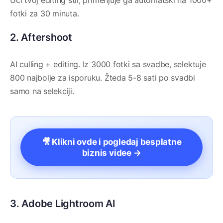
Uči tvoj editing stil, primenjuje ga automatski na 1000+
fotki za 30 minuta.
2. Aftershoot
AI culling + editing. Iz 3000 fotki sa svadbe, selektuje
800 najbolje za isporuku. Žteda 5-8 sati po svadbi
samo na selekciji.
🎥 Klikni ovde i pogledaj besplatne
biznis videe →
3. Adobe Lightroom AI