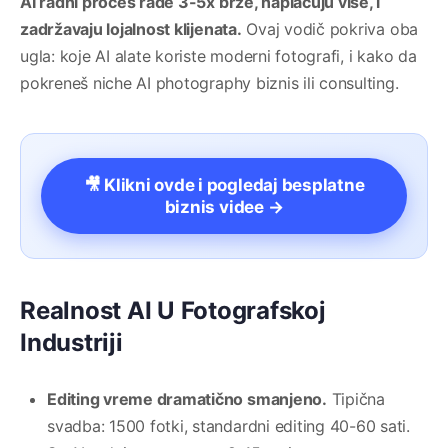
AI radni proces rade 3-5x brže, naplacuju više, i
zadržavaju lojalnost klijenata.
Ovaj vodič pokriva oba
ugla: koje AI alate koriste moderni fotografi, i kako da
pokreneš niche AI photography biznis ili consulting.
🎥 Klikni ovde i pogledaj besplatne
biznis videe →
Realnost AI U Fotografskoj
Industriji
Editing vreme dramatično smanjeno.
Tipična
svadba: 1500 fotki, standardni editing 40-60 sati.