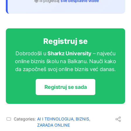
📚 Ili pogledaj
sve besplatne videe
Registruj se
Dobrodošli u
Sharkz University
– najveću
online biznis školu na Balkanu. Nauči kako
da započneš svoj online biznis već danas.
Registruj se sada
Categories:
AI I TEHNOLOGIJA
,
BIZNIS
,
ZARADA ONLINE