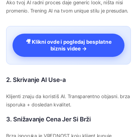
Ako tvoj AI radni proces daje generic look, ništa nisi
promenio. Trening AI na tvom unique stilu je presudan.
🎥 Klikni ovde i pogledaj besplatne
biznis videe →
2. Skrivanje AI Use-a
Klijenti znaju da koristiš AI. Transparentno objasni. brza
isporuka + dosledan kvalitet.
3. Snižavanje Cena Jer Si Brži
Brza isporuka je VREDNOST koju klijent kupuje.