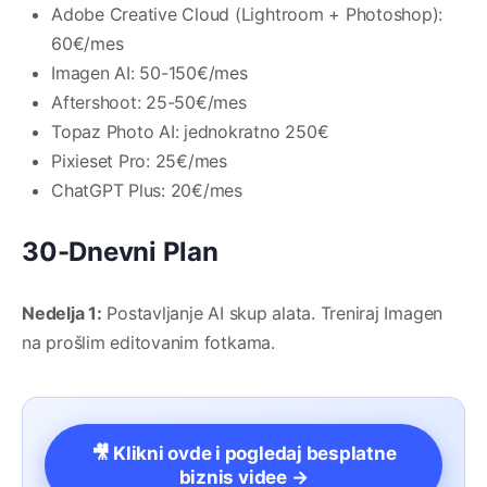
Adobe Creative Cloud (Lightroom + Photoshop):
60€/mes
Imagen AI: 50-150€/mes
Aftershoot: 25-50€/mes
Topaz Photo AI: jednokratno 250€
Pixieset Pro: 25€/mes
ChatGPT Plus: 20€/mes
30-Dnevni Plan
Nedelja 1:
Postavljanje AI skup alata. Treniraj Imagen
na prošlim editovanim fotkama.
🎥 Klikni ovde i pogledaj besplatne
biznis videe →