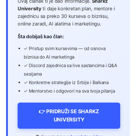
Ovaj članak ti je dao informacije.
Sharkz
University
ti daje konkretan plan, mentore i
zajednicu sa preko 30 kurseva o biznisu,
online zaradi, AI alatima i marketingu.
Šta dobijaš kao član:
✓ Pristup svim kursevima — od osnova
biznisa do AI marketinga
✓ Discord zajednica sa live sastancima i Q&A
sesijama
✓ Konkretne strategije iz Srbije i Balkana
✓ Mentorstvo i odgovori na sva tvoja pitanja
👉 PRIDRUŽI SE SHARKZ
UNIVERSITY