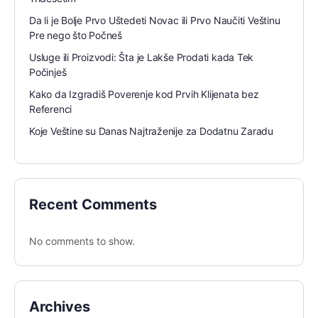
Da li je Bolje Prvo Uštedeti Novac ili Prvo Naučiti Veštinu
Pre nego što Počneš
Usluge ili Proizvodi: Šta je Lakše Prodati kada Tek
Počinješ
Kako da Izgradiš Poverenje kod Prvih Klijenata bez
Referenci
Koje Veštine su Danas Najtraženije za Dodatnu Zaradu
Recent Comments
No comments to show.
Archives