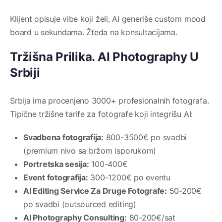
Klijent opisuje vibe koji želi, AI generiše custom mood
board u sekundama. Žteda na konsultacijama.
Tržišna Prilika. AI Photography U
Srbiji
Srbija ima procenjeno 3000+ profesionalnih fotografa.
Tipične tržišne tarife za fotografe koji integrišu AI:
Svadbena fotografija:
800-3500€ po svadbi
(premium nivo sa bržom isporukom)
Portretska sesija:
100-400€
Event fotografija:
300-1200€ po eventu
AI Editing Service Za Druge Fotografe:
50-200€
po svadbi (outsourced editing)
AI Photography Consulting:
80-200€/sat