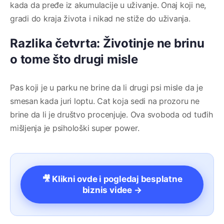
kada da pređe iz akumulacije u uživanje. Onaj koji ne,
gradi do kraja života i nikad ne stiže do uživanja.
Razlika četvrta: Životinje ne brinu
o tome što drugi misle
Pas koji je u parku ne brine da li drugi psi misle da je
smesan kada juri loptu. Cat koja sedi na prozoru ne
brine da li je društvo procenjuje. Ova svoboda od tuđih
mišljenja je psihološki super power.
🎥 Klikni ovde i pogledaj besplatne
biznis videe →