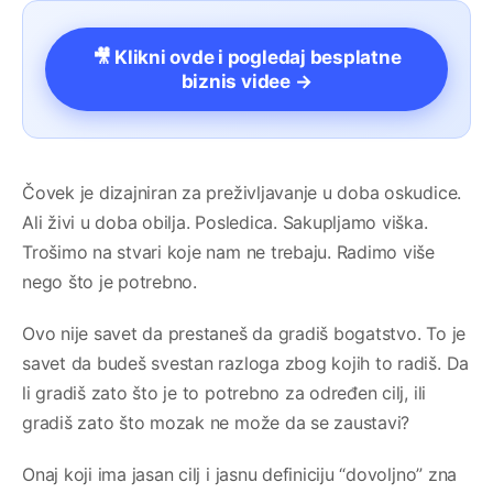
🎥 Klikni ovde i pogledaj besplatne
biznis videe →
Čovek je dizajniran za preživljavanje u doba oskudice.
Ali živi u doba obilja. Posledica. Sakupljamo viška.
Trošimo na stvari koje nam ne trebaju. Radimo više
nego što je potrebno.
Ovo nije savet da prestaneš da gradiš bogatstvo. To je
savet da budeš svestan razloga zbog kojih to radiš. Da
li gradiš zato što je to potrebno za određen cilj, ili
gradiš zato što mozak ne može da se zaustavi?
Onaj koji ima jasan cilj i jasnu definiciju “dovoljno” zna