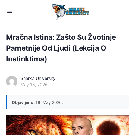
Mračna Istina: Zašto Su Žvotinje
Pametnije Od Ljudi (Lekcija O
Instinktima)
SharkZ University
May 18, 2026
Objavljeno:
18. May 2026.