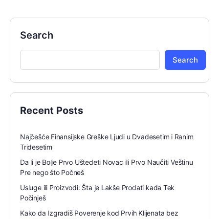
Search
Search
Recent Posts
Najčešće Finansijske Greške Ljudi u Dvadesetim i Ranim
Tridesetim
Da li je Bolje Prvo Uštedeti Novac ili Prvo Naučiti Veštinu
Pre nego što Počneš
Usluge ili Proizvodi: Šta je Lakše Prodati kada Tek
Počinješ
Kako da Izgradiš Poverenje kod Prvih Klijenata bez