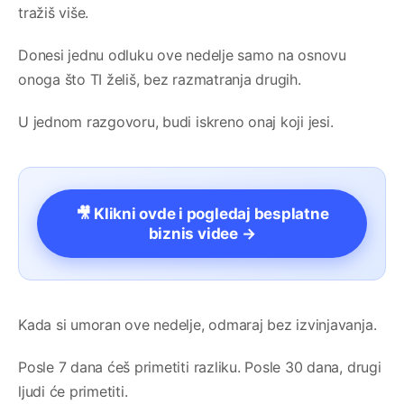
tražiš više.
Donesi jednu odluku ove nedelje samo na osnovu
onoga što TI želiš, bez razmatranja drugih.
U jednom razgovoru, budi iskreno onaj koji jesi.
🎥 Klikni ovde i pogledaj besplatne
biznis videe →
Kada si umoran ove nedelje, odmaraj bez izvinjavanja.
Posle 7 dana ćeš primetiti razliku. Posle 30 dana, drugi
ljudi će primetiti.