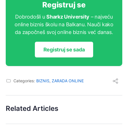
Registruj se
Dobrodošli u
Sharkz University
– najveću
online biznis školu na Balkanu. Nauči kako
da započneš svoj online biznis već danas.
Registruj se sada
Categories:
BIZNIS
,
ZARADA ONLINE
Related Articles