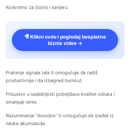
Konkretno za biznis i karijeru.
🎥 Klikni ovde i pogledaj besplatne
biznis videe →
Praćenje signala tela ti omogućuje da radiš
produktivnije i da izbegneš burnout.
Prisustvo u sadašnjosti poboljšava kvalitet odluka i
smanjuje stres.
Razumevanje “dovoljno” ti omogućuje da izađeš iz
neuke akumulacije.