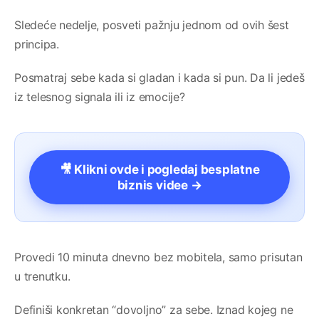
Sledeće nedelje, posveti pažnju jednom od ovih šest
principa.
Posmatraj sebe kada si gladan i kada si pun. Da li jedeš
iz telesnog signala ili iz emocije?
🎥 Klikni ovde i pogledaj besplatne
biznis videe →
Provedi 10 minuta dnevno bez mobitela, samo prisutan
u trenutku.
Definiši konkretan “dovoljno” za sebe. Iznad kojeg ne