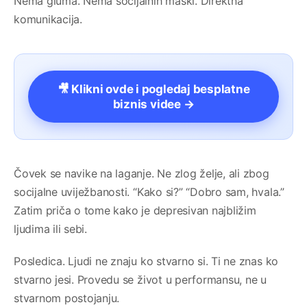
Nema gluma. Nema socijalnih maški. Direktna
komunikacija.
🎥 Klikni ovde i pogledaj besplatne
biznis videe →
Čovek se navike na laganje. Ne zlog želje, ali zbog
socijalne uviježbanosti. “Kako si?” “Dobro sam, hvala.”
Zatim priča o tome kako je depresivan najbližim
ljudima ili sebi.
Posledica. Ljudi ne znaju ko stvarno si. Ti ne znas ko
stvarno jesi. Provedu se život u performansu, ne u
stvarnom postojanju.