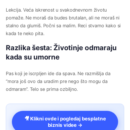
Lekcija. Veća iskrenost u svakodnevnom životu
pomaže. Ne moraš da budes brutalan, ali ne moraš ni
stalno da glumiš. Počni sa malim. Reci stvarno kako si
kada te neko pita.
Razlika šesta: Životinje odmaraju
kada su umorne
Pas koji je iscrpljen ide da spava. Ne razmišlja da
“mora još ovo da uradim pre nego što mogu da
odmaram”. Telo se prima ozbiljno.
🎥 Klikni ovde i pogledaj besplatne
biznis videe →