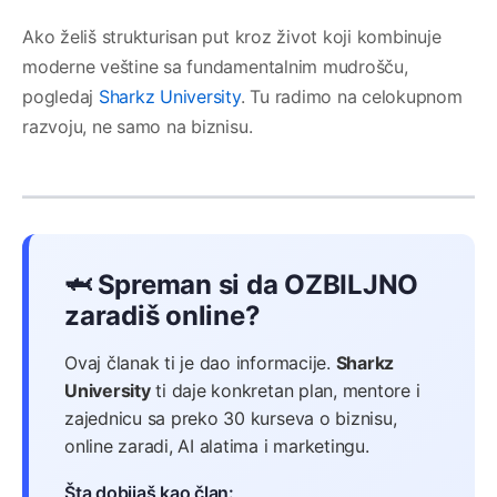
Ako želiš strukturisan put kroz život koji kombinuje
moderne veštine sa fundamentalnim mudrošču,
pogledaj
Sharkz University
. Tu radimo na celokupnom
razvoju, ne samo na biznisu.
🦈 Spreman si da OZBILJNO
zaradiš online?
Ovaj članak ti je dao informacije.
Sharkz
University
ti daje konkretan plan, mentore i
zajednicu sa preko 30 kurseva o biznisu,
online zaradi, AI alatima i marketingu.
Šta dobijaš kao član: