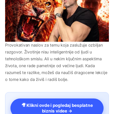
Provokativan naslov za temu koja zaslužuje ozbiljan
razgovor. Životinje nisu inteligentnije od ljudi u
tehnološkom smislu. Ali u nekim ključnim aspektima
života, one rade pametnije od većine ljudi. Kada
razumeš te razlike, možeš da naučiš dragocene lekcije
o tome kako da živiš i radiš bolje.
🎥 Klikni ovde i pogledaj besplatne
biznis videe →