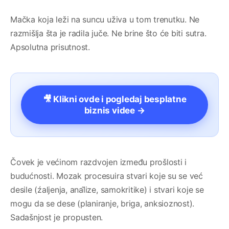
Mačka koja leži na suncu uživa u tom trenutku. Ne
razmišlja šta je radila juče. Ne brine što će biti sutra.
Apsolutna prisutnost.
🎥 Klikni ovde i pogledaj besplatne
biznis videe →
Čovek je većinom razdvojen između prošlosti i
budućnosti. Mozak procesuira stvari koje su se već
desile (źaljenja, anal̃ize, samokritike) i stvari koje se
mogu da se dese (planiranje, briga, anksioznost).
Sadašnjost je propusten.