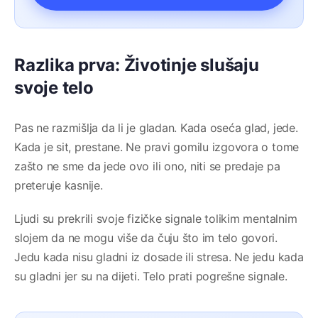
Razlika prva: Životinje slušaju
svoje telo
Pas ne razmišlja da li je gladan. Kada oseća glad, jede.
Kada je sit, prestane. Ne pravi gomilu izgovora o tome
zašto ne sme da jede ovo ili ono, niti se predaje pa
preteruje kasnije.
Ljudi su prekrili svoje fizičke signale tolikim mentalnim
slojem da ne mogu više da čuju što im telo govori.
Jedu kada nisu gladni iz dosade ili stresa. Ne jedu kada
su gladni jer su na dijeti. Telo prati pogrešne signale.