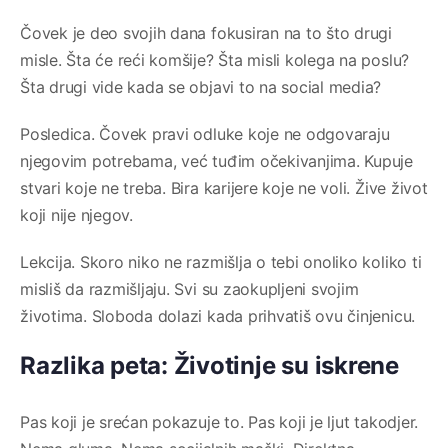
Čovek je deo svojih dana fokusiran na to što drugi
misle. Šta će reći komšije? Šta misli kolega na poslu?
Šta drugi vide kada se objavi to na social media?
Posledica. Čovek pravi odluke koje ne odgovaraju
njegovim potrebama, već tuđim očekivanjima. Kupuje
stvari koje ne treba. Bira karijere koje ne voli. Žive život
koji nije njegov.
Lekcija. Skoro niko ne razmišlja o tebi onoliko koliko ti
misliš da razmišljaju. Svi su zaokupljeni svojim
životima. Sloboda dolazi kada prihvatiš ovu činjenicu.
Razlika peta: Životinje su iskrene
Pas koji je srećan pokazuje to. Pas koji je ljut takodjer.