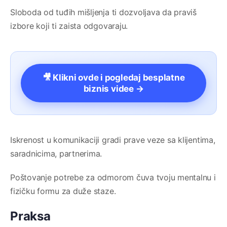
Sloboda od tuđih mišljenja ti dozvoljava da praviš
izbore koji ti zaista odgovaraju.
🎥 Klikni ovde i pogledaj besplatne
biznis videe →
Iskrenost u komunikaciji gradi prave veze sa klijentima,
saradnicima, partnerima.
Poštovanje potrebe za odmorom čuva tvoju mentalnu i
fizičku formu za duže staze.
Praksa