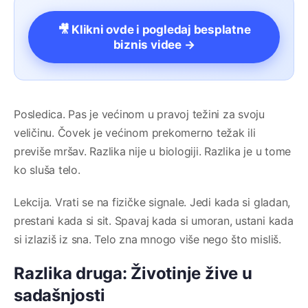
🎥 Klikni ovde i pogledaj besplatne
biznis videe →
Posledica. Pas je većinom u pravoj težini za svoju
veličinu. Čovek je većinom prekomerno težak ili
previše mršav. Razlika nije u biologiji. Razlika je u tome
ko sluša telo.
Lekcija. Vrati se na fizičke signale. Jedi kada si gladan,
prestani kada si sit. Spavaj kada si umoran, ustani kada
si izlaziš iz sna. Telo zna mnogo više nego što misliš.
Razlika druga: Životinje žive u
sadašnjosti