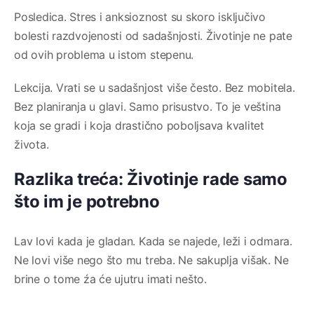
Posledica. Stres i anksioznost su skoro isključivo
bolesti razdvojenosti od sadašnjosti. Životinje ne pate
od ovih problema u istom stepenu.
Lekcija. Vrati se u sadašnjost više često. Bez mobitela.
Bez planiranja u glavi. Samo prisustvo. To je veština
koja se gradi i koja drastično poboljsava kvalitet
života.
Razlika treća: Životinje rade samo
što im je potrebno
Lav lovi kada je gladan. Kada se najede, leži i odmara.
Ne lovi više nego što mu treba. Ne sakuplja višak. Ne
brine o tome źa će ujutru imati nešto.