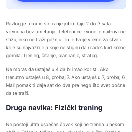
Razlog je u tome što ranje jutro daje 2 do 3 sata
vremena bez ometanja. Telefoni ne zvone, email-ovi ne
stižu, niko ne traži pažnju. To je tvoje vreme za stvari
koje su najvažnije a koje ne stignu da uradeš kad krene
gomila. Trening, čitanje, planiranje, strateg.
Ne moras da ustaješ u 4 da bi imao koristi. Ako
trenutno ustaješ u 8, probaj 7. Ako ustaješ u 7, probaj 6.
Mali pomak ti daje sat do dva pre nego što svet počne
da te traži.
Druga navika: Fizički trening
Ne postoji ultra uspešan čovek koji ne trenira u nekom