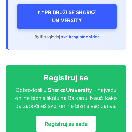
👉 PRIDRUŽI SE SHARKZ
UNIVERSITY
📚 Ili pogledaj
sve besplatne videe
Registruj se
Dobrodošli u
Sharkz University
– najveću
online biznis školu na Balkanu. Nauči kako
da započneš svoj online biznis već danas.
Registruj se sada