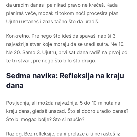
da uradim danas” pa nikad pravo ne krećeš. Kada
planiraš veče, mozak ti tokom noći procesira plan.
Ujutru ustaneš i znas tačno što da uradiš.
Konkretno. Pre nego što ideš da spavaš, napiši 3
najvažnija stvar koje moraju da se uradi sutra. Ne 10.
Ne 20. Samo 3. Ujutru, prvi sat dana radiš na prvoj od
te tri stvari, pre nego što bilo što drugo.
Sedma navika: Refleksija na kraju
dana
Posljednja, ali možda najvažnija. 5 do 10 minuta na
kraju dana, gledaš unazad. Što si dobro uradio danas?
Što bi mogao bolje? Što si naučio?
Razlog. Bez refleksije, dani prolaze a ti ne rasteš iz