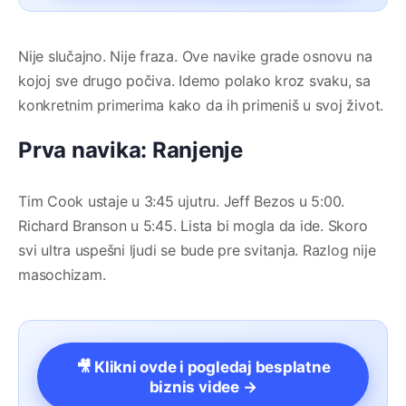
Nije slučajno. Nije fraza. Ove navike grade osnovu na
kojoj sve drugo počiva. Idemo polako kroz svaku, sa
konkretnim primerima kako da ih primeniš u svoj život.
Prva navika: Ranjenje
Tim Cook ustaje u 3:45 ujutru. Jeff Bezos u 5:00.
Richard Branson u 5:45. Lista bi mogla da ide. Skoro
svi ultra uspešni ljudi se bude pre svitanja. Razlog nije
masochizam.
🎥 Klikni ovde i pogledaj besplatne
biznis videe →