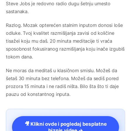
Steve Jobs je redovno radio dugu šetnju umesto
sastanaka.
Razlog. Mozak opterećen stalnim inputom donosi loše
odluke. Tvoj kvalitet razmišljanja zavisi od količine
tisažeì koju mu daš. 20 minuta meditacije ti vraća
sposobnost fokusiranog razmišljanja koju inače izgubiš
tokom dana.
Ne moras da meditaš u klasičnom smislu. Možeš da
šetaš 30 minuta bez telefona. Možeš da sediš pored
prozora 15 minuta i ne radiš ništa. Bilo šta što ti daje
pauzu od konstantnog inputa.
🎥 Klikni ovde i pogledaj besplatne
biznis videe →