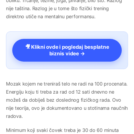
obliku. Trčanje, težine, joga, plivanje, bilo što. Razlog
nije taština. Razlog je u tome što fizički trening
direktno utiče na mentalnu performansu.
🎥 Klikni ovde i pogledaj besplatne
biznis videe →
Mozak kojem ne treniraš telo ne radi na 100 procenata.
Energiju koju ti treba za rad od 12 sati dnevno ne
možeš da dobiješ bez doslednog fizičkog rada. Ovo
nije teorija, ovo je dokumentovano u stotinama naučnih
radova.
Minimum koji svaki čovek treba je 30 do 60 minuta