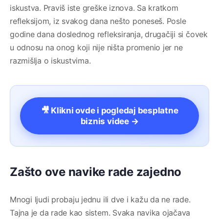
iskustva. Praviš iste greške iznova. Sa kratkom
refleksijom, iz svakog dana nešto poneseš. Posle
godine dana doslednog refleksiranja, drugačiji si čovek
u odnosu na onog koji nije ništa promenio jer ne
razmišlja o iskustvima.
🎥 Klikni ovde i pogledaj besplatne
biznis videe →
Zašto ove navike rade zajedno
Mnogi ljudi probaju jednu ili dve i kažu da ne rade.
Tajna je da rade kao sistem. Svaka navika ojačava