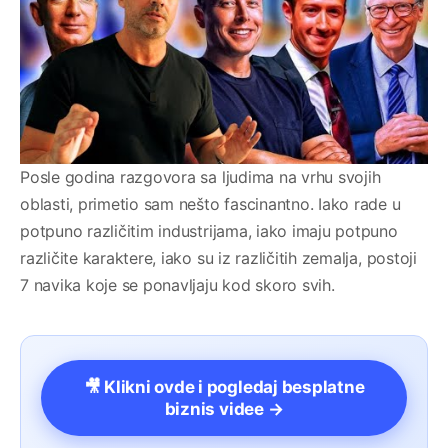
Posle godina razgovora sa ljudima na vrhu svojih
oblasti, primetio sam nešto fascinantno. Iako rade u
potpuno različitim industrijama, iako imaju potpuno
različite karaktere, iako su iz različitih zemalja, postoji
7 navika koje se ponavljaju kod skoro svih.
🎥 Klikni ovde i pogledaj besplatne
biznis videe →