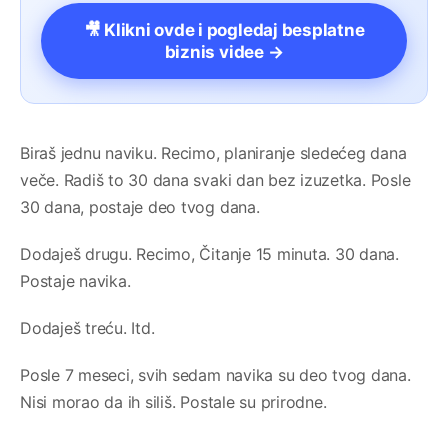
🎥 Klikni ovde i pogledaj besplatne
biznis videe →
Biraš jednu naviku. Recimo, planiranje sledećeg dana
veče. Radiš to 30 dana svaki dan bez izuzetka. Posle
30 dana, postaje deo tvog dana.
Dodaješ drugu. Recimo, Čitanje 15 minuta. 30 dana.
Postaje navika.
Dodaješ treću. Itd.
Posle 7 meseci, svih sedam navika su deo tvog dana.
Nisi morao da ih siliš. Postale su prirodne.