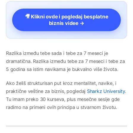
🎥 Klikni ovde i pogledaj besplatne
biznis videe →
Razlika između tebe sada i tebe za 7 meseci je
dramatična. Razlika između tebe za 7 meseci i tebe za
5 godina sa istim navikama je bukvalno više života.
Ako želiš strukturisan put kroz mentalitet, navike, i
praktične veštine za biznis, pogledaj
Sharkz University
.
Tu imam preko 30 kurseva, plus mesečne sesije gde
radimo na primeni ovih principa u stvarnom životu.