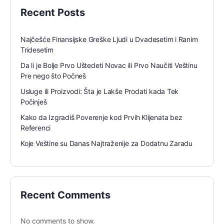
Recent Posts
Najčešće Finansijske Greške Ljudi u Dvadesetim i Ranim
Tridesetim
Da li je Bolje Prvo Uštedeti Novac ili Prvo Naučiti Veštinu
Pre nego što Počneš
Usluge ili Proizvodi: Šta je Lakše Prodati kada Tek
Počinješ
Kako da Izgradiš Poverenje kod Prvih Klijenata bez
Referenci
Koje Veštine su Danas Najtraženije za Dodatnu Zaradu
Recent Comments
No comments to show.