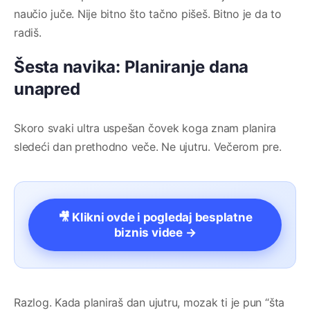
naučio juče. Nije bitno što tačno pišeš. Bitno je da to
radiš.
Šesta navika: Planiranje dana
unapred
Skoro svaki ultra uspešan čovek koga znam planira
sledeći dan prethodno veče. Ne ujutru. Večerom pre.
🎥 Klikni ovde i pogledaj besplatne
biznis videe →
Razlog. Kada planiraš dan ujutru, mozak ti je pun “šta