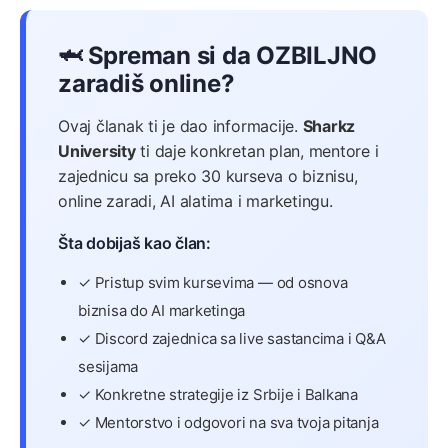
🦈 Spreman si da OZBILJNO
zaradiš online?
Ovaj članak ti je dao informacije.
Sharkz
University
ti daje konkretan plan, mentore i
zajednicu sa preko 30 kurseva o biznisu,
online zaradi, AI alatima i marketingu.
Šta dobijaš kao član:
✓ Pristup svim kursevima — od osnova
biznisa do AI marketinga
✓ Discord zajednica sa live sastancima i Q&A
sesijama
✓ Konkretne strategije iz Srbije i Balkana
✓ Mentorstvo i odgovori na sva tvoja pitanja