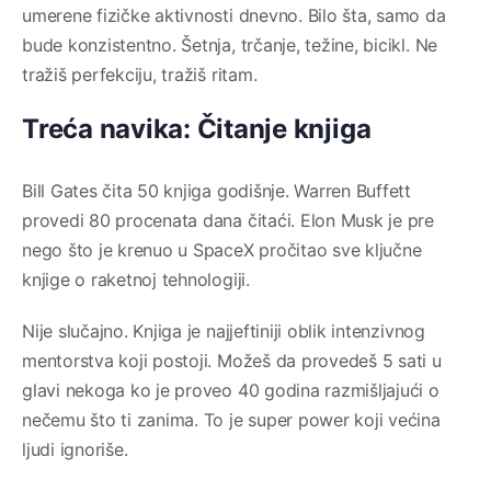
umerene fizičke aktivnosti dnevno. Bilo šta, samo da
bude konzistentno. Šetnja, trčanje, težine, bicikl. Ne
tražiš perfekciju, tražiš ritam.
Treća navika: Čitanje knjiga
Bill Gates čita 50 knjiga godišnje. Warren Buffett
provedi 80 procenata dana čitaći. Elon Musk je pre
nego što je krenuo u SpaceX pročitao sve ključne
knjige o raketnoj tehnologiji.
Nije slučajno. Knjiga je najjeftiniji oblik intenzivnog
mentorstva koji postoji. Možeš da provedeš 5 sati u
glavi nekoga ko je proveo 40 godina razmišljajući o
nečemu što ti zanima. To je super power koji većina
ljudi ignoriše.