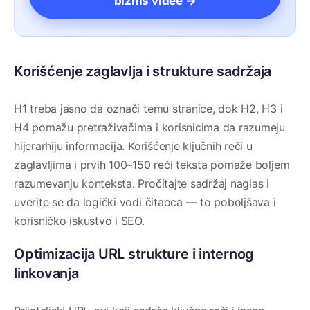
biznis videe →
Korišćenje zaglavlja i strukture sadržaja
H1 treba jasno da označi temu stranice, dok H2, H3 i
H4 pomažu pretraživačima i korisnicima da razumeju
hijerarhiju informacija. Korišćenje ključnih reči u
zaglavljima i prvih 100–150 reči teksta pomaže boljem
razumevanju konteksta. Pročitajte sadržaj naglas i
uverite se da logički vodi čitaoca — to poboljšava i
korisničko iskustvo i SEO.
Optimizacija URL strukture i internog
linkovanja