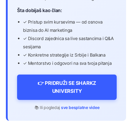
Šta dobijaš kao član:
✓ Pristup svim kursevima — od osnova
biznisa do AI marketinga
✓ Discord zajednica sa live sastancima i Q&A
sesijama
✓ Konkretne strategije iz Srbije i Balkana
✓ Mentorstvo i odgovori na sva tvoja pitanja
👉 PRIDRUŽI SE SHARKZ
UNIVERSITY
📚 Ili pogledaj
sve besplatne videe