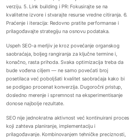
verziju. 5. Link building i PR: Fokusirajte se na
kvalitetne izvore i stvarajte resurse vredne citiranja. 6.
Praćenje i iteracija: Redovno pratite performanse i
prilagođavajte strategiju na osnovu podataka.
Uspeh SEO-a merljiv je kroz povećanje organskog
saobraćaja, boljeg rangiranja za ključne termine i,
konačno, rasta prihoda. Svaka optimizacija treba da
bude vođena ciljem — ne samo povećati broj
posetilaca već poboljšati kvalitet saobraćaja kako bi
se podigao procenat konverzija. Dugoročni pristup,
dosledno merenje i spremnost na eksperimentisanje
donose najbolje rezultate.
SEO nije jednokratna aktivnost već kontinuirani proces
koji zahteva planiranje, implementaciju i
prilagođavanje. Kombinovanjem tehničke preciznosti,