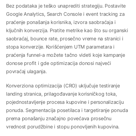
Bez podataka je teško unaprediti strategiju. Postavite
Google Analytics, Search Console i event tracking za
praćenje ponašanja korisnika, izvora saobraćaja i
ključnih konverzija. Pratite metrike kao što su organski
saobraćaj, bounce rate, prosečno vreme na stranici i
stopa konverzije. Korišćenjem UTM parametara i
praćenja funnel-a možete tačno videti koje kampanje
donose profit i gde optimizacija donosi najveći
povraćaj ulaganja.
Konverziona optimizacija (CRO) uključuje testiranje
landing stranica, prilagođavanje korisničkog toka,
pojednostavljenje procesa kupovine i personalizaciju
ponuda. Segmentacija posetilaca i targetiranje ponuda
prema ponašanju značajno povećava prosečnu
vrednost porudžbine i stopu ponovljenih kupovina.