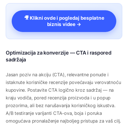
🎥 Klikni ovde i pogledaj besplatne
biznis videe →
Optimizacija za konverzije — CTA i raspored
sadržaja
Jasan poziv na akciju (CTA), relevantne ponude i
istaknute korisničke recenzije povećavaju verovatnoću
kupovine. Postavite CTA logično kroz sadržaj — na
kraju vodiča, pored recenzija proizvoda i u popup
prozorima, ali bez narušavanja korisničkog iskustva.
A/B testiranje varijanti CTA-ova, boja i poruka
omogućava pronalaženje najboljeg pristupa za vaš cilj.