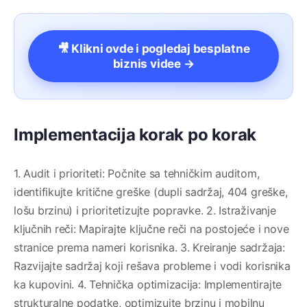
🎥 Klikni ovde i pogledaj besplatne
biznis videe →
Implementacija korak po korak
1. Audit i prioriteti: Počnite sa tehničkim auditom,
identifikujte kritične greške (dupli sadržaj, 404 greške,
lošu brzinu) i prioritetizujte popravke. 2. Istraživanje
ključnih reči: Mapirajte ključne reči na postojeće i nove
stranice prema nameri korisnika. 3. Kreiranje sadržaja:
Razvijajte sadržaj koji rešava probleme i vodi korisnika
ka kupovini. 4. Tehnička optimizacija: Implementirajte
strukturalne podatke, optimizujte brzinu i mobilnu