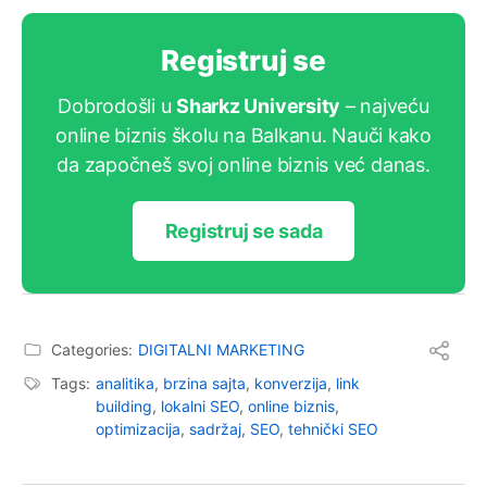
Registruj se
Dobrodošli u
Sharkz University
– najveću
online biznis školu na Balkanu. Nauči kako
da započneš svoj online biznis već danas.
Registruj se sada
Categories:
DIGITALNI MARKETING
Tags:
analitika
,
brzina sajta
,
konverzija
,
link
building
,
lokalni SEO
,
online biznis
,
optimizacija
,
sadržaj
,
SEO
,
tehnički SEO