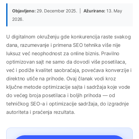
Objavljeno:
29. December 2025. |
Ažurirano:
13. May
2026.
U digitalnom okruženju gde konkurencija raste svakog
dana, razumevanje i primena SEO tehnika više nije
luksuz već neophodnost za online biznis. Pravilno
optimizovan sajt ne samo da dovodi više posetilaca,
već i podiže kvalitet saobraćaja, povećava konverzije i
direktno utiče na prihode. Ovaj članak vodi kroz
ključne metode optimizacije sajta i sadržaja koje vode
do većeg broja posetilaca i boljih prihoda — od
tehničkog SEO-a i optimizacije sadržaja, do izgradnje
autoriteta i praćenja rezultata.