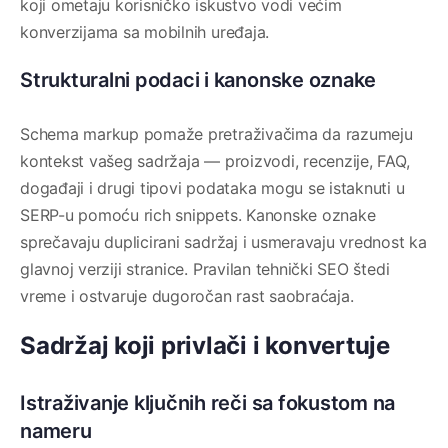
koji ometaju korisničko iskustvo vodi većim
konverzijama sa mobilnih uređaja.
Strukturalni podaci i kanonske oznake
Schema markup pomaže pretraživačima da razumeju
kontekst vašeg sadržaja — proizvodi, recenzije, FAQ,
događaji i drugi tipovi podataka mogu se istaknuti u
SERP-u pomoću rich snippets. Kanonske oznake
sprečavaju duplicirani sadržaj i usmeravaju vrednost ka
glavnoj verziji stranice. Pravilan tehnički SEO štedi
vreme i ostvaruje dugoročan rast saobraćaja.
Sadržaj koji privlači i konvertuje
Istraživanje ključnih reči sa fokustom na
nameru