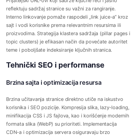
Prijateljski URL-ovi koji sadrže ključne reči i jasno
reflektuju sadržaj stranice su važni za rangiranje.
Interno linkovanje pomaže raspodeli „link juice-a“ kroz
sajt i vodi korisnike prema relevantnim resursima ili
proizvodima. Strategija klastera sadržaja (pillar pages i
topic clusters) je efikasan način da povećate autoritet
teme i poboljšate indeksiranje ključnih stranica.
Tehnički SEO i performanse
Brzina sajta i optimizacija resursa
Brzina učitavanja stranice direktno utiče na iskustvo
korisnika i SEO pozicije. Kompresija slika, lazy-loading,
minifikacija CSS i JS fajlova, kao i korišćenje modernih
formata slika (WebP) su prioriteti. Implementacija
CDN-a i optimizacija servera osiguravaju brzo