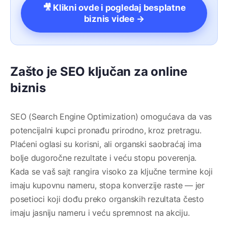
🎥 Klikni ovde i pogledaj besplatne
biznis videe →
Zašto je SEO ključan za online
biznis
SEO (Search Engine Optimization) omogućava da vas
potencijalni kupci pronađu prirodno, kroz pretragu.
Plaćeni oglasi su korisni, ali organski saobraćaj ima
bolje dugoročne rezultate i veću stopu poverenja.
Kada se vaš sajt rangira visoko za ključne termine koji
imaju kupovnu nameru, stopa konverzije raste — jer
posetioci koji dođu preko organskih rezultata često
imaju jasniju nameru i veću spremnost na akciju.