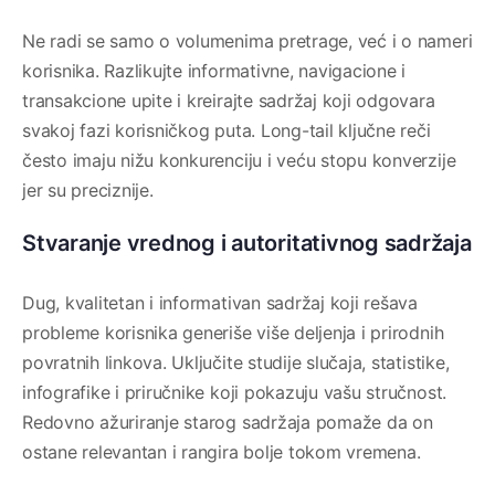
Ne radi se samo o volumenima pretrage, već i o nameri
korisnika. Razlikujte informativne, navigacione i
transakcione upite i kreirajte sadržaj koji odgovara
svakoj fazi korisničkog puta. Long-tail ključne reči
često imaju nižu konkurenciju i veću stopu konverzije
jer su preciznije.
Stvaranje vrednog i autoritativnog sadržaja
Dug, kvalitetan i informativan sadržaj koji rešava
probleme korisnika generiše više deljenja i prirodnih
povratnih linkova. Uključite studije slučaja, statistike,
infografike i priručnike koji pokazuju vašu stručnost.
Redovno ažuriranje starog sadržaja pomaže da on
ostane relevantan i rangira bolje tokom vremena.