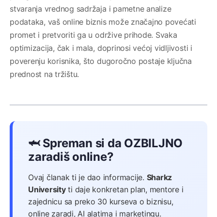
stvaranja vrednog sadržaja i pametne analize
podataka, vaš online biznis može značajno povećati
promet i pretvoriti ga u održive prihode. Svaka
optimizacija, čak i mala, doprinosi većoj vidljivosti i
poverenju korisnika, što dugoročno postaje ključna
prednost na tržištu.
🦈 Spreman si da OZBILJNO
zaradiš online?
Ovaj članak ti je dao informacije.
Sharkz
University
ti daje konkretan plan, mentore i
zajednicu sa preko 30 kurseva o biznisu,
online zaradi, AI alatima i marketingu.