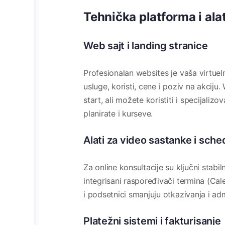
Tehnička platforma i alat
Web sajt i landing stranice
Profesionalan websites je vaša virtuel
usluge, koristi, cene i poziv na akcij
start, ali možete koristiti i specijali
planirate i kurseve.
Alati za video sastanke i sche
Za online konsultacije su ključni stab
integrisani raspoređivači termina (Ca
i podsetnici smanjuju otkazivanja i ad
Platežni sistemi i fakturisanje