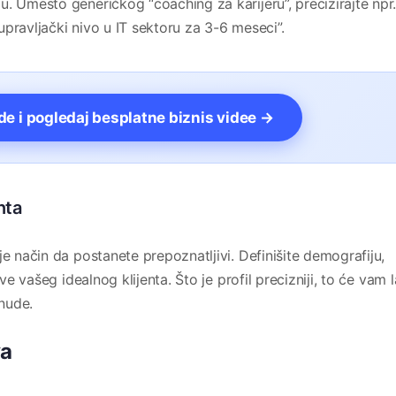
. Umesto generičkog “coaching za karijeru”, precizirajte npr
pravljački nivo u IT sektoru za 3-6 meseci”.
vde i pogledaj besplatne biznis videe →
nta
je način da postanete prepoznatljivi. Definišite demografiju,
eve vašeg idealnog klijenta. Što je profil precizniji, to će vam 
onude.
va