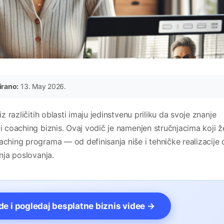
irano:
13. May 2026.
iz različitih oblasti imaju jedinstvenu priliku da svoje znanje
li coaching biznis. Ovaj vodič je namenjen stručnjacima koji ž
aching programa — od definisanja niše i tehničke realizacije
anja poslovanja.
vde i pogledaj besplatne biznis videe →