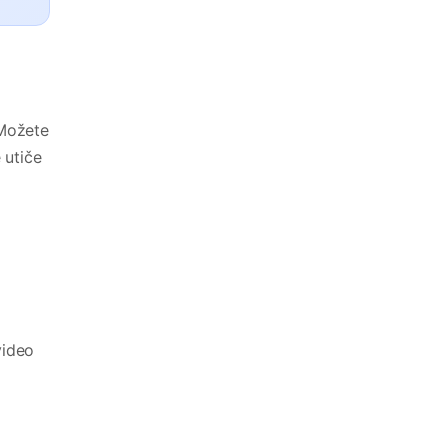
 Možete
 utiče
video