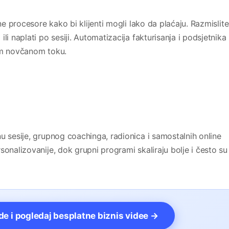
tne procesore kako bi klijenti mogli lako da plaćaju. Razmislite
li naplati po sesiji. Automatizacija fakturisanja i podsjetnika
jem novčanom toku.
u sesije, grupnog coachinga, radionica i samostalnih online
sonalizovanije, dok grupni programi skaliraju bolje i često su
vde i pogledaj besplatne biznis videe →