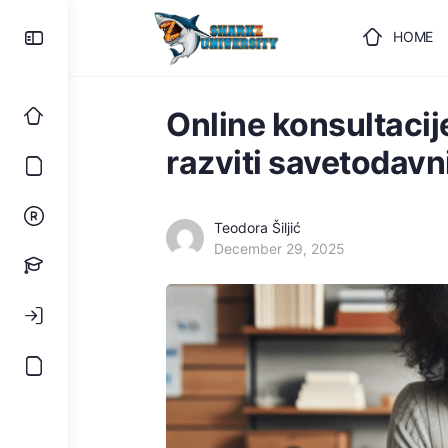
HOME
ULOGUJ
Online konsultacij
razviti savetodavni
Teodora Šiljić
December 29, 2025