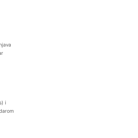
njava
ar
) i
endarom