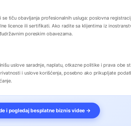
 se tiču obavljanja profesionalnih usluga: poslovna registracij
e licence ili sertifikati. Ako radite sa klijentima iz inostranst
međudržavnim poreskim obavezama.
inišu uslove saradnje, naplatu, otkazne politike i prava obe st
rivatnosti i uslove korišćenja, posebno ako prikupljate podat
ćanje.
vde i pogledaj besplatne biznis videe →