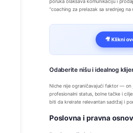
poruka olakšava komunikaciju i prodaju
“coaching za prelazak sa srednjeg na u
🎥 Klikni o
Odaberite nišu i idealnog klije
Niche nije ograničavajući faktor — on 
profesionalni status, bolne tačke i cilj
biti da kreirate relevantan sadržaj i p
Poslovna i pravna osno