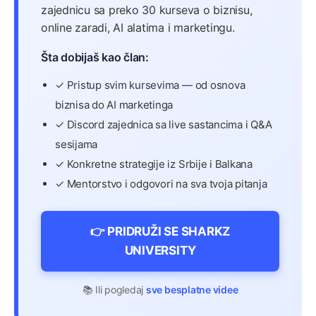
zajednicu sa preko 30 kurseva o biznisu,
online zaradi, AI alatima i marketingu.
Šta dobijaš kao član:
✓ Pristup svim kursevima — od osnova
biznisa do AI marketinga
✓ Discord zajednica sa live sastancima i Q&A
sesijama
✓ Konkretne strategije iz Srbije i Balkana
✓ Mentorstvo i odgovori na sva tvoja pitanja
👉 PRIDRUŽI SE SHARKZ
UNIVERSITY
📚 Ili pogledaj
sve besplatne videe