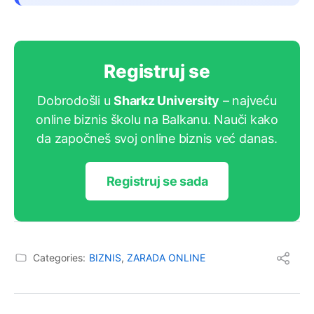
Registruj se
Dobrodošli u
Sharkz University
– najveću
online biznis školu na Balkanu. Nauči kako
da započneš svoj online biznis već danas.
Registruj se sada
Categories:
BIZNIS
,
ZARADA ONLINE