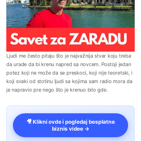
Ljudi me često pitaju što je najvažnija stvar koju treba
da urade da bi krenu napred sa novcem. Postoji jedan
potez koji ne može da se preskoci, koji nije teoretski, i
koji svaki od stotinu ljudi sa kojima sam radio mora da
je napravio pre nego što je krenuo bilo gde.
🎥 Klikni ovde i pogledaj besplatne
biznis videe →