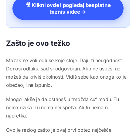
🎥 Klikni ovde i pogledaj besplatne
biznis videe →
Zašto je ovo težko
Mozak ne voli odluke koje stoje. Daju ti neugodnost.
Donosi odluku, sad si odgovoran. Ako ne uspeš, ne
možeš da kriviš okolnosti. Vidiš sebe kao onoga ko je
obećao, i ne ispunio.
Mnogo lakše je da ostaneš u “možda ću“ modu. Tu
nema rizika. Tu nema neuspeha. Ali tu nema ni
napretka.
Ovo je razlog zašto je ovaj prvi potez najčešće