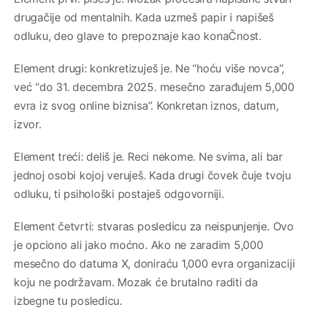
drugačije od mentalnih. Kada uzmeš papir i napišeš
odluku, deo glave to prepoznaje kao konaČnost.
Element drugi: konkretizuješ je. Ne “hoću više novca”,
već “do 31. decembra 2025. mesečno zarađujem 5,000
evra iz svog online biznisa”. Konkretan iznos, datum,
izvor.
Element treći: deliš je. Reci nekome. Ne svima, ali bar
jednoj osobi kojoj veruješ. Kada drugi čovek čuje tvoju
odluku, ti psihološki postaješ odgovorniji.
Element četvrti: stvaras posledicu za neispunjenje. Ovo
je opciono ali jako moćno. Ako ne zaradim 5,000
mesečno do datuma X, doniraću 1,000 evra organizaciji
koju ne podržavam. Mozak će brutalno raditi da
izbegne tu posledicu.