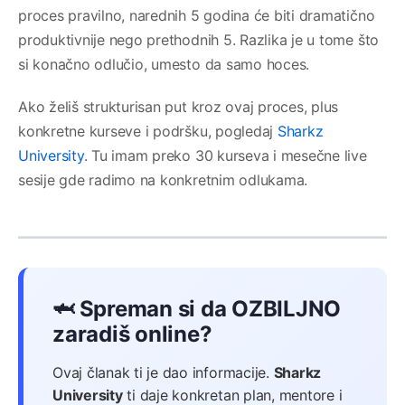
proces pravilno, narednih 5 godina će biti dramatično
produktivnije nego prethodnih 5. Razlika je u tome što
si konačno odlučio, umesto da samo hoces.
Ako želiš strukturisan put kroz ovaj proces, plus
konkretne kurseve i podršku, pogledaj
Sharkz
University
. Tu imam preko 30 kurseva i mesečne live
sesije gde radimo na konkretnim odlukama.
🦈 Spreman si da OZBILJNO
zaradiš online?
Ovaj članak ti je dao informacije.
Sharkz
University
ti daje konkretan plan, mentore i