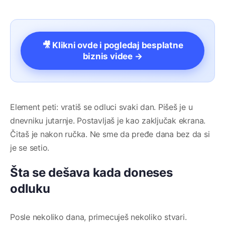
🎥 Klikni ovde i pogledaj besplatne
biznis videe →
Element peti: vratiš se odluci svaki dan. Pišeš je u
dnevniku jutarnje. Postavljaš je kao zaključak ekrana.
Čitaš je nakon ručka. Ne sme da pređe dana bez da si
je se setio.
Šta se dešava kada doneses
odluku
Posle nekoliko dana, primecuješ nekoliko stvari.