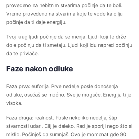
provedeno na nebitnim stvarima počinje da te boli.
Vreme provedeno na stvarima koje te vode ka cilju
počinje da ti daje energiju.
Tvoj krug ljudi počinje da se menja. Ljudi koji te drže
dole počinju da ti smetaju. Ljudi koji idu napred počinju
da te privlače.
Faze nakon odluke
Faza prva: euforija. Prve nedelje posle donošenja
odluke, osećaš se moćno. Sve je moguće. Energija ti je
visoka.
Faza druga: realnost. Posle nekoliko nedelja, štip
stvarnosti udari. Cilj je daleko. Rad je sporiji nego što si
mislio. Počinješ da sumnjaš. Ovo je momenat gde 90