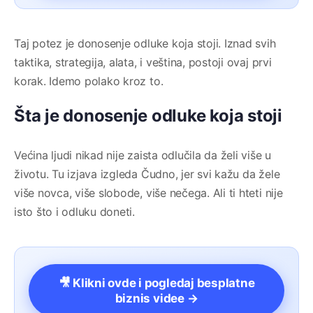
Taj potez je donosenje odluke koja stoji. Iznad svih
taktika, strategija, alata, i veština, postoji ovaj prvi
korak. Idemo polako kroz to.
Šta je donosenje odluke koja stoji
Većina ljudi nikad nije zaista odlučila da želi više u
životu. Tu izjava izgleda Čudno, jer svi kažu da žele
više novca, više slobode, više nečega. Ali ti hteti nije
isto što i odluku doneti.
🎥 Klikni ovde i pogledaj besplatne
biznis videe →