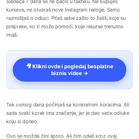
Sledeća 7 dana se ne baciš u taktiku. Ne kupuješ
kurseve, ne otvaraš nove Instagram naloge. Samo
razmišljaš o odluci. Pitaš sebe zašto to želiš, koje su
prepreke, ko ti može pomoći, koje resurse trenutno
imaš.
🎥 Klikni ovde i pogledaj besplatne
biznis videe →
Tek osmog dana počinješ sa konkretnim koracima. Ali
sada svaki korak ima značenje, jer je deo veće odluke
koju si doneo.
Ovo se možda čini sporo. Ali čim odeš kroz ovaj