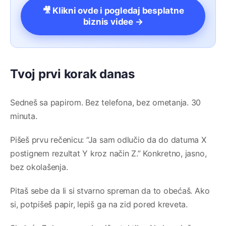
🎥 Klikni ovde i pogledaj besplatne
biznis videe →
Tvoj prvi korak danas
Sedneš sa papirom. Bez telefona, bez ometanja. 30
minuta.
Pišeš prvu rečenicu: “Ja sam odlučio da do datuma X
postignem rezultat Y kroz način Z.” Konkretno, jasno,
bez okolašenja.
Pitaš sebe da li si stvarno spreman da to obećaš. Ako
si, potpišeš papir, lepiš ga na zid pored kreveta.