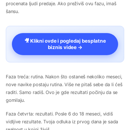
procenata ljudi predaje. Ako preživiš ovu fazu, imaš
šansu.
🎥 Klikni ovde i pogledaj besplatne
biznis videe →
Faza treća: rutina. Nakon što ostaneš nekoliko meseci,
nove navike postaju rutina. Više ne pitaš sebe da li ćeš
raditi. Samo radiš. Ovo je gde rezultati počinju da se
gomilaju.
Faza četvrta: rezultati. Posle 6 do 18 meseci, vidiš
vidljive rezultate. Tvoja odluka iz prvog dana je sada
realnost u kojoj živiš.