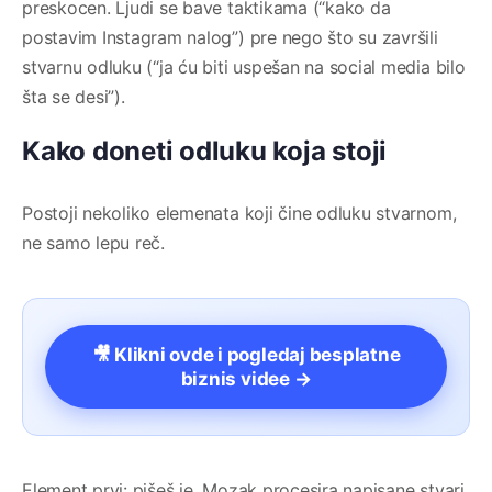
preskocen. Ljudi se bave taktikama (“kako da
postavim Instagram nalog”) pre nego što su završili
stvarnu odluku (“ja ću biti uspešan na social media bilo
šta se desi”).
Kako doneti odluku koja stoji
Postoji nekoliko elemenata koji čine odluku stvarnom,
ne samo lepu reč.
🎥 Klikni ovde i pogledaj besplatne
biznis videe →
Element prvi: pišeš je. Mozak procesira napisane stvari