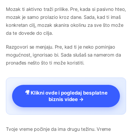
Mozak ti aktivno traži prilike. Pre, kada si pasivno hteo,
mozak je samo prolazio kroz dane. Sada, kad ti imaš
konkretan cilj, mozak skanira okolinu za sve što može
da te dovede do cilja.
Razgovori se menjaju. Pre, kad ti je neko pominjao
mogućnost, ignorisao bi. Sada slušaš sa namerom da
pronađes nešto što ti može koristiti.
🎥 Klikni ovde i pogledaj besplatne
biznis videe →
Tvoje vreme počinje da ima drugu težinu. Vreme