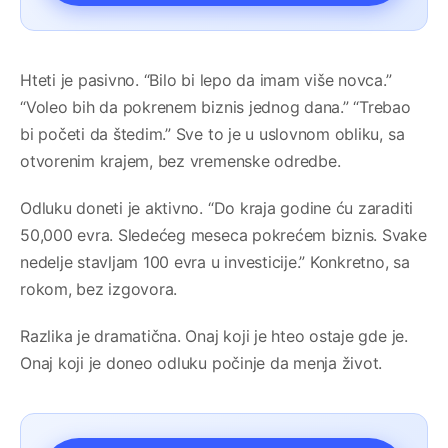
Hteti je pasivno. “Bilo bi lepo da imam više novca.”
“Voleo bih da pokrenem biznis jednog dana.” “Trebao
bi početi da štedim.” Sve to je u uslovnom obliku, sa
otvorenim krajem, bez vremenske odredbe.
Odluku doneti je aktivno. “Do kraja godine ću zaraditi
50,000 evra. Sledećeg meseca pokrećem biznis. Svake
nedelje stavljam 100 evra u investicije.” Konkretno, sa
rokom, bez izgovora.
Razlika je dramatična. Onaj koji je hteo ostaje gde je.
Onaj koji je doneo odluku počinje da menja život.