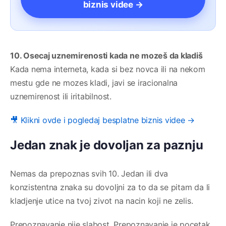
biznis videe →
10. Osecaj uznemirenosti kada ne mozeš da kladiš
Kada nema interneta, kada si bez novca ili na nekom
mestu gde ne mozes kladi, javi se iracionalna
uznemirenost ili iritabilnost.
🎥 Klikni ovde i pogledaj besplatne biznis videe →
Jedan znak je dovoljan za paznju
Nemas da prepoznas svih 10. Jedan ili dva
konzistentna znaka su dovoljni za to da se pitam da li
kladjenje utice na tvoj zivot na nacin koji ne zelis.
Prepoznavanje nije slabost. Prepoznavanje je pocetak