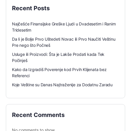
Recent Posts
Najčešće Finansijske Greške Ljudi u Dvadesetim i Ranim
Tridesetim
Da li je Bolje Prvo Uštedeti Novac ili Prvo Naučiti Veštinu
Pre nego što Počneš
Usluge ili Proizvodi: Šta je Lakše Prodati kada Tek
Počinješ
Kako da Izgradiš Poverenje kod Prvih Klijenata bez
Referenci
Koje Veštine su Danas Najtraženije za Dodatnu Zaradu
Recent Comments
No comments to show.