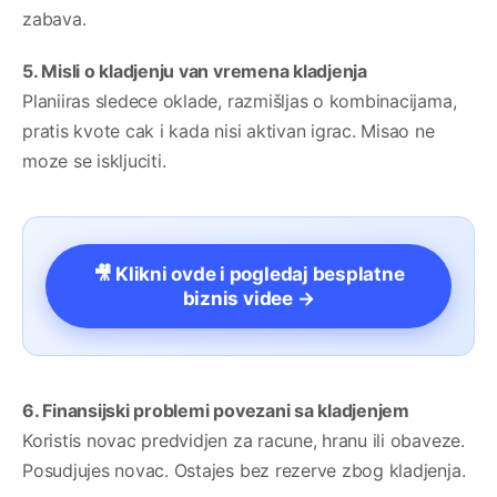
zabava.
5. Misli o kladjenju van vremena kladjenja
Planiiras sledece oklade, razmišljas o kombinacijama,
pratis kvote cak i kada nisi aktivan igrac. Misao ne
moze se iskljuciti.
🎥 Klikni ovde i pogledaj besplatne
biznis videe →
6. Finansijski problemi povezani sa kladjenjem
Koristis novac predvidjen za racune, hranu ili obaveze.
Posudjujes novac. Ostajes bez rezerve zbog kladjenja.