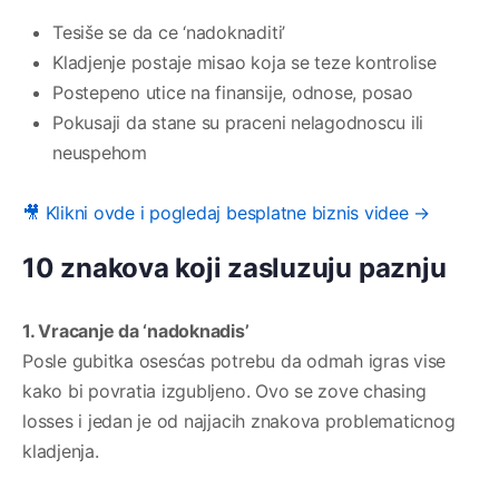
Tesiše se da ce ‘nadoknaditi’
Kladjenje postaje misao koja se teze kontrolise
Postepeno utice na finansije, odnose, posao
Pokusaji da stane su praceni nelagodnoscu ili
neuspehom
🎥 Klikni ovde i pogledaj besplatne biznis videe →
10 znakova koji zasluzuju paznju
1. Vracanje da ‘nadoknadis’
Posle gubitka osesćas potrebu da odmah igras vise
kako bi povratia izgubljeno. Ovo se zove chasing
losses i jedan je od najjacih znakova problematicnog
kladjenja.