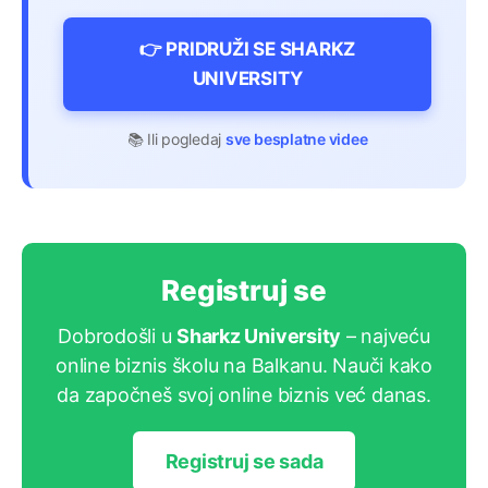
👉 PRIDRUŽI SE SHARKZ
UNIVERSITY
📚 Ili pogledaj
sve besplatne videe
Registruj se
Dobrodošli u
Sharkz University
– najveću
online biznis školu na Balkanu. Nauči kako
da započneš svoj online biznis već danas.
Registruj se sada