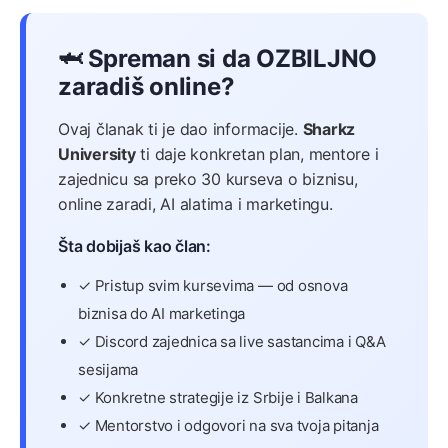
🦈 Spreman si da OZBILJNO
zaradiš online?
Ovaj članak ti je dao informacije.
Sharkz
University
ti daje konkretan plan, mentore i
zajednicu sa preko 30 kurseva o biznisu,
online zaradi, AI alatima i marketingu.
Šta dobijaš kao član:
✓ Pristup svim kursevima — od osnova
biznisa do AI marketinga
✓ Discord zajednica sa live sastancima i Q&A
sesijama
✓ Konkretne strategije iz Srbije i Balkana
✓ Mentorstvo i odgovori na sva tvoja pitanja