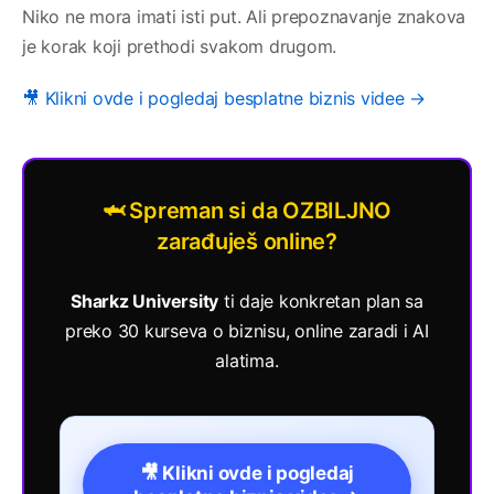
Niko ne mora imati isti put. Ali prepoznavanje znakova
je korak koji prethodi svakom drugom.
🎥 Klikni ovde i pogledaj besplatne biznis videe →
🦈 Spreman si da OZBILJNO
zarađuješ online?
Sharkz University
ti daje konkretan plan sa
preko 30 kurseva o biznisu, online zaradi i AI
alatima.
🎥 Klikni ovde i pogledaj