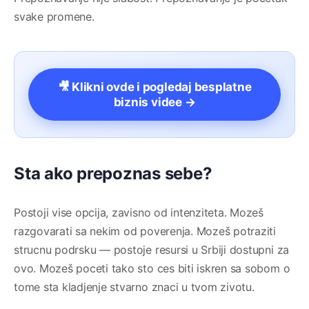
svake promene.
🎥 Klikni ovde i pogledaj besplatne
biznis videe →
Sta ako prepoznas sebe?
Postoji vise opcija, zavisno od intenziteta. Mozeš
razgovarati sa nekim od poverenja. Mozeš potraziti
strucnu podrsku — postoje resursi u Srbiji dostupni za
ovo. Mozeš poceti tako sto ces biti iskren sa sobom o
tome sta kladjenje stvarno znaci u tvom zivotu.