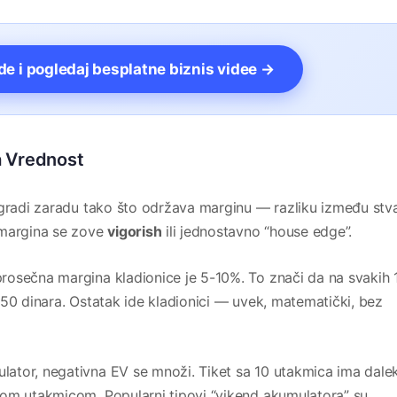
vde i pogledaj besplatne biznis videe →
a Vrednost
 gradi zaradu tako što održava marginu — razliku između stv
 margina se zove
vigorish
ili jednostavno “house edge”.
rosečna margina kladionice je 5-10%. To znači da na svakih 
950 dinara. Ostatak ide kladionici — uvek, matematički, bez
ator, negativna EV se množi. Tiket sa 10 utakmica ima dale
nom utakmicom. Popularni tipovi “vikend akumulatora” su