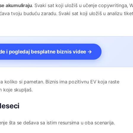
 se akumuliraju
. Svaki sat koji uložiš u učenje copywritinga, 
ćava tvoju buduću zaradu. Svaki sat koji uložiš u analizu tike
vde i pogledaj besplatne biznis videe →
a koliko si pametan. Biznis ima pozitivnu EV koja raste
 koje skupljaš.
Meseci
e šta se dešava sa istim resursima u oba scenarija.