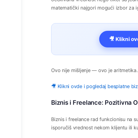
matematički najgori mogući izbor za i
🎥 Klikni o
Ovo nije mišljenje — ovo je aritmetika.
🎥 Klikni ovde i pogledaj besplatne bi
Biznis i Freelance: Pozitivna
Biznis i freelance rad funkcionisu na 
isporučiš vrednost nekom klijentu ili k