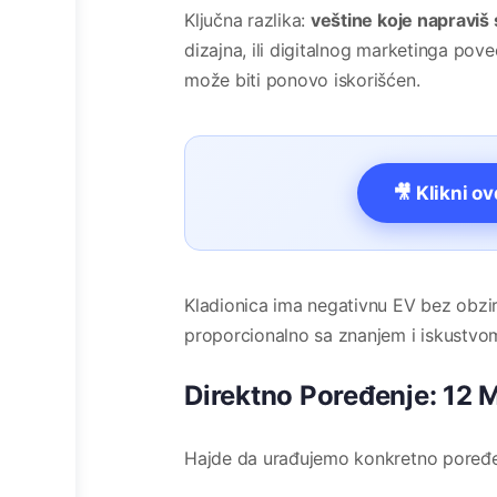
Ključna razlika:
veštine koje napraviš
dizajna, ili digitalnog marketinga pove
može biti ponovo iskorišćen.
🎥 Klikni o
Kladionica ima negativnu EV bez obzir
proporcionalno sa znanjem i iskustvom
Direktno Poređenje: 12 
Hajde da urađujemo konkretno poređenj