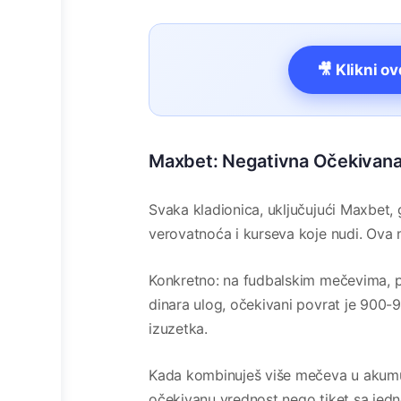
🎥 Klikni o
Maxbet: Negativna Očekivan
Svaka kladionica, uključujući Maxbet,
verovatnoća i kurseva koje nudi. Ova
Konkretno: na fudbalskim mečevima, p
dinara ulog, očekivani povrat je 900-
izuzetka.
Kada kombinuješ više mečeva u akumul
očekivanu vrednost nego tiket sa jed