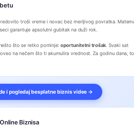
xbetu
di redovito troši vreme i novac bez merljivog povratka. Matema
eci garantuje apsolutni gubitak na duži rok.
 nešto što se retko pominje:
oportunitetni trošak
. Svaki sat
proveo na nečem što ti akumulira vrednost. Za godinu dana, to
vde i pogledaj besplatne biznis videe →
Online Biznisa