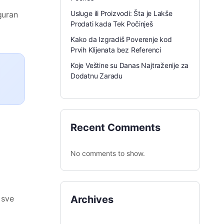
Usluge ili Proizvodi: Šta je Lakše
iguran
Prodati kada Tek Počinješ
Kako da Izgradiš Poverenje kod
Prvih Klijenata bez Referenci
Koje Veštine su Danas Najtraženije za
Dodatnu Zaradu
Recent Comments
No comments to show.
 sve
Archives