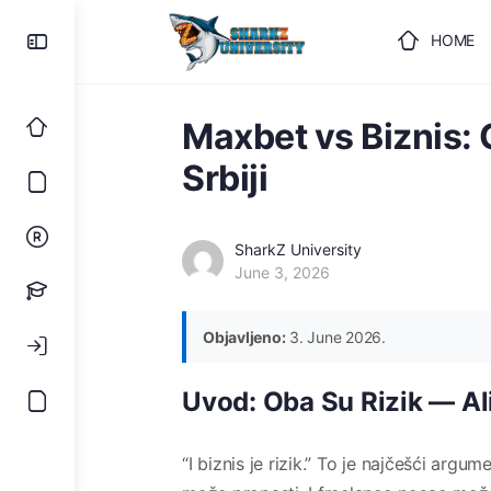
HOME
ULOGUJ
Maxbet vs Biznis:
Srbiji
SharkZ University
June 3, 2026
Objavljeno:
3. June 2026.
Uvod: Oba Su Rizik — Ali
“I biznis je rizik.” To je najčešći argume