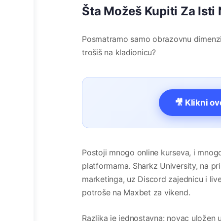
Šta Možeš Kupiti Za Isti
Posmatramo samo obrazovnu dimenziju. 
trošiš na kladionicu?
🎥 Klikni o
Postoji mnogo online kurseva, i mnog
platformama. Sharkz University, na pr
marketinga, uz Discord zajednicu i li
potroše na Maxbet za vikend.
Razlika je jednostavna: novac uložen 