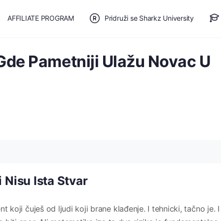
AFFILIATE PROGRAM
Pridruži se Sharkz University
TE SE
🎯 BESPLATAN PLAN
 Gde Pametniji Ulažu Novac U
 Nisu Ista Stvar
nt koji čuješ od ljudi koji brane klađenje. I tehnicki, tačno je. I