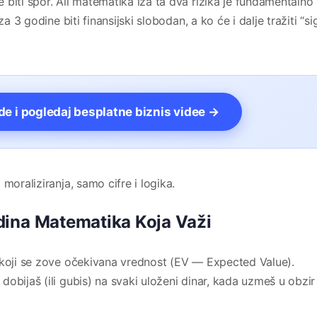
biti spor. Ali matematika iza ta dva rizika je fundamentalno
za 3 godine biti finansijski slobodan, a ko će i dalje tražiti “s
vde i pogledaj besplatne biznis videe →
moraliziranja, samo cifre i logika.
dina Matematika Koja Važi
 koji se zove očekivana vrednost (EV — Expected Value).
obijaš (ili gubis) na svaki uloženi dinar, kada uzmeš u obzir