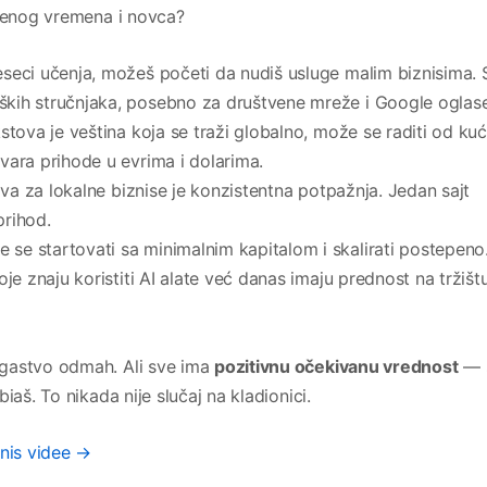
oženog vremena i novca?
ci učenja, možeš početi da nudiš usluge malim biznisima. S
kih stručnjaka, posebno za društvene mreže i Google oglase
stova je veština koja se traži globalno, može se raditi od kuć
vara prihode u evrima i dolarima.
ova za lokalne biznise je konzistentna potраžnja. Jedan sajt
prihod.
 se startovati sa minimalnim kapitalom i skalirati postepeno
e znaju koristiti AI alate već danas imaju prednost na tržištu
ogastvo odmah. Ali sve ima
pozitivnu očekivanu vrednost
— 
iaš. To nikada nije slučaj na kladionici.
znis videe →