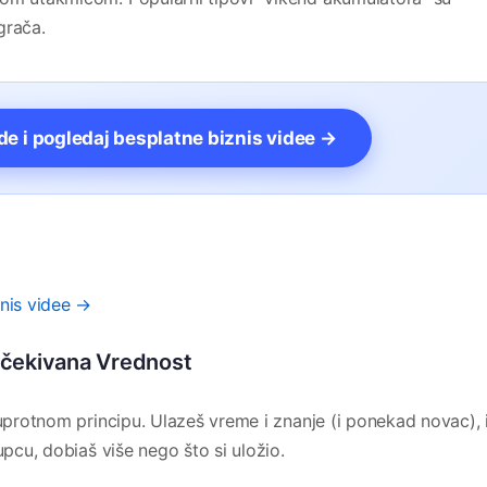
grača.
vde i pogledaj besplatne biznis videe →
znis videe →
 Očekivana Vrednost
suprotnom principu. Ulazeš vreme i znanje (i ponekad novac), 
upcu, dobiaš više nego što si uložio.