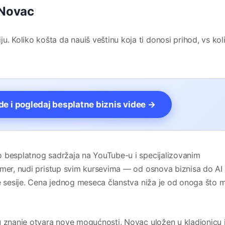
 Novac
Koliko košta da nauiš veštinu koja ti donosi prihod, vs kol
vde i pogledaj besplatne biznis videe →
o besplatnog sadržaja na YouTube-u i specijalizovanim
imer, nudi pristup svim kursevima — od osnova biznisa do AI
ve sesije. Cena jednog meseca članstva niža je od onoga što 
u znanje otvara nove mogućnosti. Novac uložen u kladionicu