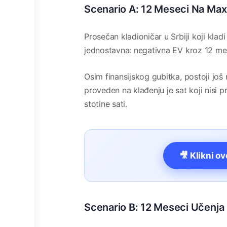
Scenario A: 12 Meseci Na Ma
Prosečan kladioničar u Srbiji koji kla
jednostavna: negativna EV kroz 12 mes
Osim finansijskog gubitka, postoji još
proveden na klađenju je sat koji nisi 
stotine sati.
🎥 Klikni o
Scenario B: 12 Meseci Učenja 