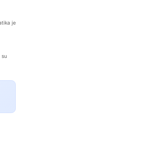
tika je
 su