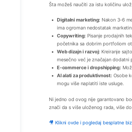
Šta možeš naučiti za istu količinu ul
Digitalni marketing:
Nakon 3-6 mese
ima ogroman nedostatak marketinš
Copywriting:
Pisanje prodajnih tek
početnika sa dobrim portfoliom ot
Web dizajn i razvoj:
Kreiranje sajt
mesečno već je značajan dodatni 
E-commerce i dropshipping:
Može
AI alati za produktivnost:
Osobe koj
mogu više naplatiti iste usluge.
Ni jedno od ovog nije garantovano b
znači da s više uloženog rada, više dob
🎥 Klikni ovde i pogledaj besplatne bi