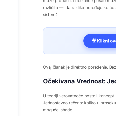
može propasti. I freelance posao može 
različita — i ta razlika određuje ko će 
sistem”.
🎥 Klikni o
Ovaj članak je direktno poređenje. Bez 
Očekivana Vrednost: Je
U teoriji verovatnoće postoji koncept
Jednostavno rečeno: koliko u proseku d
moguće ishode.