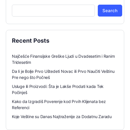
Search
Recent Posts
Najčešće Finansijske Greške Ljudi u Dvadesetim i Ranim
Tridesetim
Da li je Bolje Prvo Uštedeti Novac ili Prvo Naučiti Veštinu
Pre nego što Počneš
Usluge ili Proizvodi: Šta je Lakše Prodati kada Tek
Počinješ
Kako da Izgradiš Poverenje kod Prvih Klijenata bez
Referenci
Koje Veštine su Danas Najtraženije za Dodatnu Zaradu