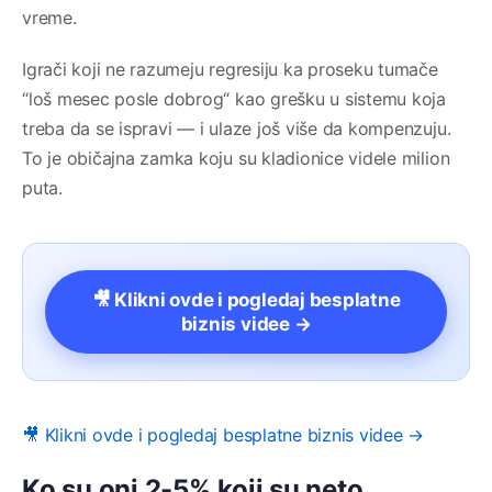
vreme.
Igrači koji ne razumeju regresiju ka proseku tumače
“loš mesec posle dobrog“ kao grešku u sistemu koja
treba da se ispravi — i ulaze još više da kompenzuju.
To je običajna zamka koju su kladionice videle milion
puta.
🎥 Klikni ovde i pogledaj besplatne
biznis videe →
🎥 Klikni ovde i pogledaj besplatne biznis videe →
Ko su oni 2-5% koji su neto