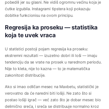
pobedili jer su glasni. Ne vidiš ogromnu većinu koja je
ćutke izgubila. Instagrami tipstera koji pokazuju
dobitke funkcionisu na ovom principu.
Regresija ka proseku — statistika
koja te uvek vraca
U statistici postoji pojam regresija ka proseku:
ekstremni rezultati — izuzetno dobri ili loši — imaju
tendenciju da se vrate na prosek u narednom periodu.
Nije to kleta, nije to kazna — to je matematička
zakonitost distribucije.
Ako si imao odličan mesec na Maxbetu, statistički je
verovatno da će naredni biti lošiji. Ne zato što si
postao lošiji igrač — već zato što je dobar mesec bio
delimično sreća, i sreća se distribuuje normalno kroz