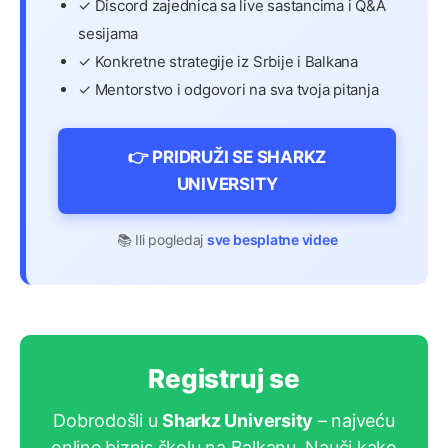
✓ Discord zajednica sa live sastancima i Q&A
sesijama
✓ Konkretne strategije iz Srbije i Balkana
✓ Mentorstvo i odgovori na sva tvoja pitanja
👉 PRIDRUŽI SE SHARKZ
UNIVERSITY
📚 Ili pogledaj
sve besplatne videe
Registruj se
Dobrodošli u
Sharkz University
– najveću
online biznis školu na Balkanu. Nauči kako