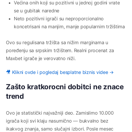
Većina onih koji su pozitivni u jednoj godini vrate
se u gubitak naredne
Neto pozitivni igrači su neproporcionalno
koncetrisani na manjim, manje popularnim tržištima
Ovo su regulisana tržišta sa nižim marginama u
poređenju sa srpskim tržištem. Realni procenat za
Maxbet igrače je verovatno niži.
🎥 Klikni ovde i pogledaj besplatne biznis videe →
Zašto kratkorocni dobitci ne znace
trend
Ovo je statistički najvažniji deo. Zamislimo 10.000
igrača koji svi klaju nasumično — bukvalno bez
ikakvog znanja, samo slučajni izbori. Posle mesec