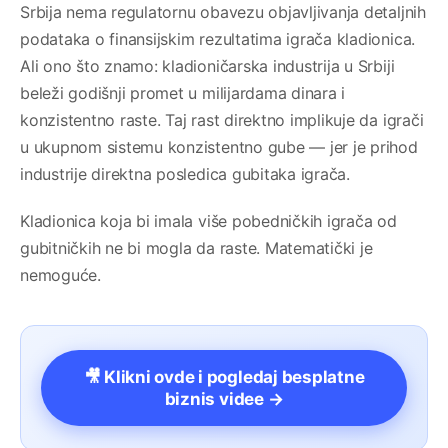
Srbija nema regulatornu obavezu objavljivanja detaljnih
podataka o finansijskim rezultatima igrača kladionica.
Ali ono što znamo: kladioničarska industrija u Srbiji
beleži godišnji promet u milijardama dinara i
konzistentno raste. Taj rast direktno implikuje da igrači
u ukupnom sistemu konzistentno gube — jer je prihod
industrije direktna posledica gubitaka igrača.
Kladionica koja bi imala više pobedničkih igrača od
gubitničkih ne bi mogla da raste. Matematički je
nemoguće.
🎥 Klikni ovde i pogledaj besplatne
biznis videe →