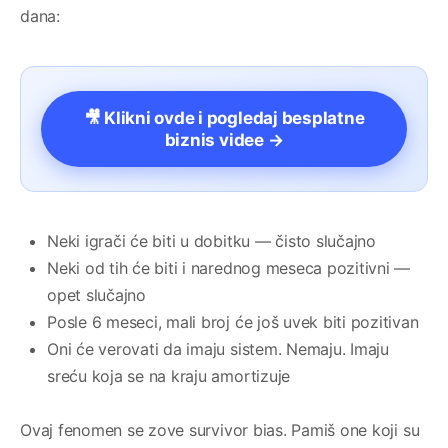
dana:
🎥 Klikni ovde i pogledaj besplatne
biznis videe →
Neki igrači će biti u dobitku — čisto slučajno
Neki od tih će biti i narednog meseca pozitivni —
opet slučajno
Posle 6 meseci, mali broj će još uvek biti pozitivan
Oni će verovati da imaju sistem. Nemaju. Imaju
sreću koja se na kraju amortizuje
Ovaj fenomen se zove survivor bias. Pamiš one koji su