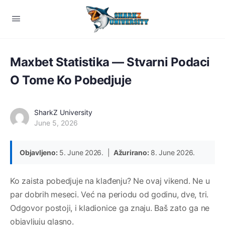
Maxbet Statistika — Stvarni Podaci
O Tome Ko Pobedjuje
SharkZ University
June 5, 2026
Objavljeno:
5. June 2026. |
Ažurirano:
8. June 2026.
Ko zaista pobedjuje na klađenju? Ne ovaj vikend. Ne u
par dobrih meseci. Već na periodu od godinu, dve, tri.
Odgovor postoji, i kladionice ga znaju. Baš zato ga ne
objavljuju glasno.