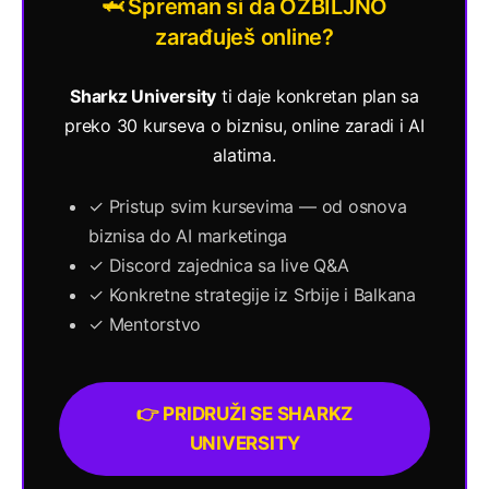
🦈 Spreman si da OZBILJNO
zarađuješ online?
Sharkz University
ti daje konkretan plan sa
preko 30 kurseva o biznisu, online zaradi i AI
alatima.
✓ Pristup svim kursevima — od osnova
biznisa do AI marketinga
✓ Discord zajednica sa live Q&A
✓ Konkretne strategije iz Srbije i Balkana
✓ Mentorstvo
👉 PRIDRUŽI SE SHARKZ
UNIVERSITY