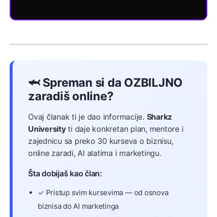
🦈 Spreman si da OZBILJNO
zaradiš online?
Ovaj članak ti je dao informacije.
Sharkz
University
ti daje konkretan plan, mentore i
zajednicu sa preko 30 kurseva o biznisu,
online zaradi, AI alatima i marketingu.
Šta dobijaš kao član:
✓ Pristup svim kursevima — od osnova
biznisa do AI marketinga