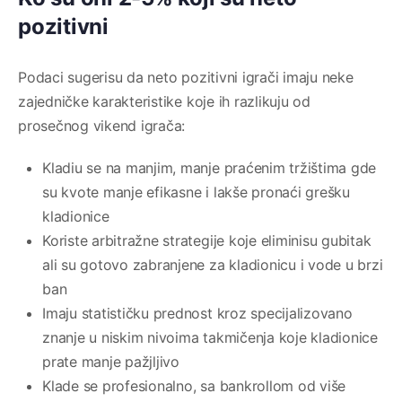
pozitivni
Podaci sugerisu da neto pozitivni igrači imaju neke
zajedničke karakteristike koje ih razlikuju od
prosečnog vikend igrača:
Kladiu se na manjim, manje praćenim tržištima gde
su kvote manje efikasne i lakše pronaći grešku
kladionice
Koriste arbitražne strategije koje eliminisu gubitak
ali su gotovo zabranjene za kladionicu i vode u brzi
ban
Imaju statističku prednost kroz specijalizovano
znanje u niskim nivoima takmičenja koje kladionice
prate manje pažjljivo
Klade se profesionalno, sa bankrollom od više