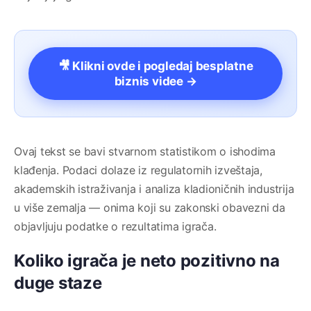
🎥 Klikni ovde i pogledaj besplatne
biznis videe →
Ovaj tekst se bavi stvarnom statistikom o ishodima
klađenja. Podaci dolaze iz regulatornih izveštaja,
akademskih istraživanja i analiza kladioničnih industrija
u više zemalja — onima koji su zakonski obavezni da
objavljuju podatke o rezultatima igrača.
Koliko igrača je neto pozitivno na
duge staze