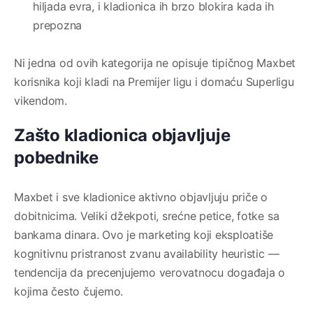
hiljada evra, i kladionica ih brzo blokira kada ih
prepozna
Ni jedna od ovih kategorija ne opisuje tipičnog Maxbet
korisnika koji kladi na Premijer ligu i domaću Superligu
vikendom.
Zašto kladionica objavljuje
pobednike
Maxbet i sve kladionice aktivno objavljuju priče o
dobitnicima. Veliki džekpoti, srećne petice, fotke sa
bankama dinara. Ovo je marketing koji eksploatiše
kognitivnu pristranost zvanu availability heuristic —
tendencija da precenjujemo verovatnocu događaja o
kojima često čujemo.