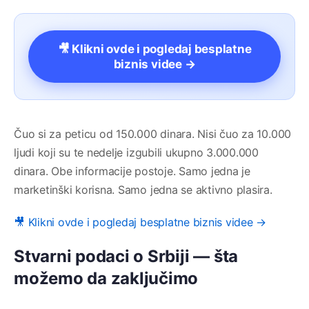
🎥 Klikni ovde i pogledaj besplatne
biznis videe →
Čuo si za peticu od 150.000 dinara. Nisi čuo za 10.000
ljudi koji su te nedelje izgubili ukupno 3.000.000
dinara. Obe informacije postoje. Samo jedna je
marketinški korisna. Samo jedna se aktivno plasira.
🎥 Klikni ovde i pogledaj besplatne biznis videe →
Stvarni podaci o Srbiji — šta
možemo da zaključimo