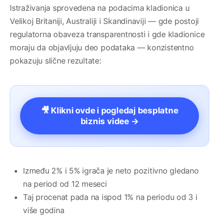
Istraživanja sprovedena na podacima kladionica u
Velikoj Britaniji, Australiji i Skandinaviji — gde postoji
regulatorna obaveza transparentnosti i gde kladionice
moraju da objavljuju deo podataka — konzistentno
pokazuju slične rezultate:
🎥 Klikni ovde i pogledaj besplatne
biznis videe →
Između 2% i 5% igrača je neto pozitivno gledano
na period od 12 meseci
Taj procenat pada na ispod 1% na periodu od 3 i
više godina