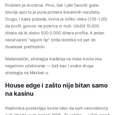
Problem je dvostruk. Prvo, čak i jaki favoriti gube.
Istorija sporta je puna primera šokantnih rezultata.
Drugo, i kada pobede, kvota je toliko niska (1.05-1.20)
da profit gotovo ne pokriva ni rizik. Uložiš 10.000
dinara da bi dobio 500-2.000 dinara profita. A jedan
neostvareni “sigurni tip” briše dobitke od pet do
dvadeset prethodnih.
Matematički, strategija klađenja na niske kvote ima
negativno očekivanje — baš kao i svaka druga
strategija na Maxbet-u.
House edge i zašto nije bitan samo
na kasinu
Kladionice postavljaju kvote tako da sum verovatnoća