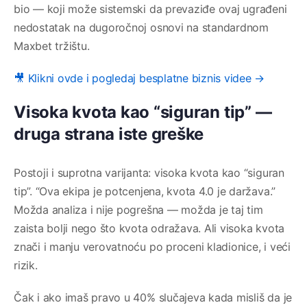
bio — koji može sistemski da prevaziđe ovaj ugrađeni
nedostatak na dugoročnoj osnovi na standardnom
Maxbet tržištu.
🎥 Klikni ovde i pogledaj besplatne biznis videe →
Visoka kvota kao “siguran tip” —
druga strana iste greške
Postoji i suprotna varijanta: visoka kvota kao “siguran
tip”. “Ova ekipa je potcenjena, kvota 4.0 je daržava.”
Možda analiza i nije pogrešna — možda je taj tim
zaista bolji nego što kvota odražava. Ali visoka kvota
znači i manju verovatnoću po proceni kladionice, i veći
rizik.
Čak i ako imaš pravo u 40% slučajeva kada misliš da je