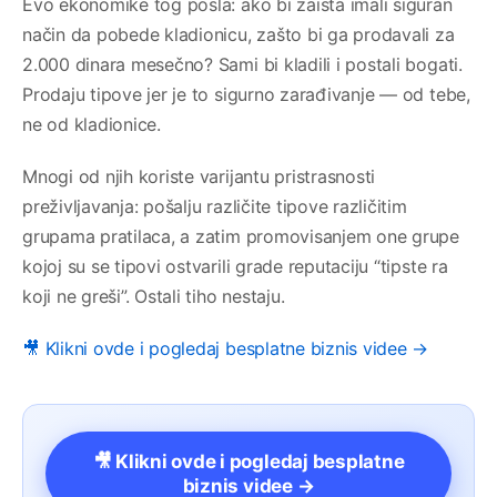
Evo ekonomike tog posla: ako bi zaista imali siguran
način da pobede kladionicu, zašto bi ga prodavali za
2.000 dinara mesečno? Sami bi kladili i postali bogati.
Prodaju tipove jer je to sigurno zarađivanje — od tebe,
ne od kladionice.
Mnogi od njih koriste varijantu pristrasnosti
preživljavanja: pošalju različite tipove različitim
grupama pratilaca, a zatim promovisanjem one grupe
kojoj su se tipovi ostvarili grade reputaciju “tipste ra
koji ne greši”. Ostali tiho nestaju.
🎥 Klikni ovde i pogledaj besplatne biznis videe →
🎥 Klikni ovde i pogledaj besplatne
biznis videe →