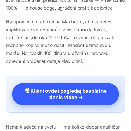
svih ishoda uvek prelazi 100%. Ta razlika — višak iznad
100% — je house edge, ugrađeni profit kladionice.
Na tipovičnoj utakmici na Maxbet-u, ako sabereš
implikovane verovatnoće iz svih ponuda kvota,
dobićeš negde oko 105-115%. To znači da za svaki
scenario koji se može desiti, Maxbet uzima svoju
maržu. Na svakih 100 dinara uloženih u proseku,
određeni procenat ostaje kladionici.
🎥 Klikni ovde i pogledaj besplatne
biznis videe →
Nema kladača na svetu — ma koliko dobar analitičar