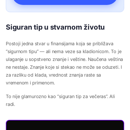
Siguran tip u stvarnom životu
Postoji jedna stvar u finansijama koja se približava
“sigurnom tipu” — ali nema veze sa kladionicom. To je
ulaganje u sopstveno znanje i veštine. Naučena veština
ne nestaje. Znanje koje si stekao ne može se oduzeti. I
za razliku od klada, vrednost znanja raste sa
vremenom i primenom.
To nije glamurozno kao “siguran tip za večeras”. Ali
radi.