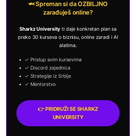
🦈 Spreman si da OZBILJNO
zarađuješ online?
Sharkz University
ti daje konkretan plan sa
preko 30 kurseva o biznisu, online zaradi i AI
alatima.
✓ Pristup svim kursevima
✓ Discord zajednica
✓ Strategije iz Srbije
✓ Mentorstvo
👉 PRIDRUŽI SE SHARKZ
UNIVERSITY