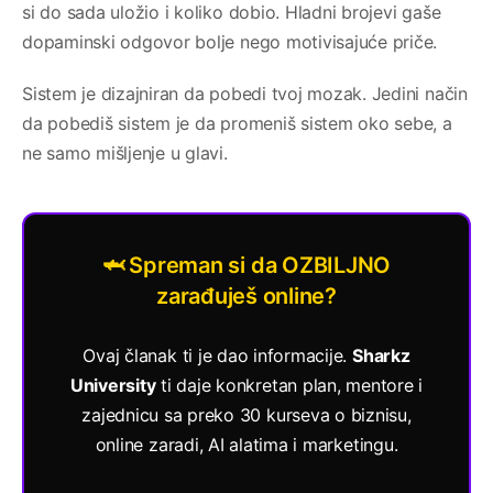
si do sada uložio i koliko dobio. Hladni brojevi gaše
dopaminski odgovor bolje nego motivisajuće priče.
Sistem je dizajniran da pobedi tvoj mozak. Jedini način
da pobediš sistem je da promeniš sistem oko sebe, a
ne samo mišljenje u glavi.
🦈 Spreman si da OZBILJNO
zarađuješ online?
Ovaj članak ti je dao informacije.
Sharkz
University
ti daje konkretan plan, mentore i
zajednicu sa preko 30 kurseva o biznisu,
online zaradi, AI alatima i marketingu.