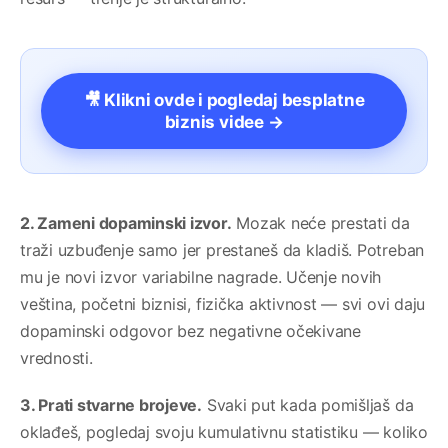
🎥 Klikni ovde i pogledaj besplatne
biznis videe →
2. Zameni dopaminski izvor.
Mozak neće prestati da
traži uzbuđenje samo jer prestaneš da kladiš. Potreban
mu je novi izvor variabilne nagrade. Učenje novih
veština, početni biznisi, fizička aktivnost — svi ovi daju
dopaminski odgovor bez negativne očekivane
vrednosti.
3. Prati stvarne brojeve.
Svaki put kada pomišljaš da
oklađeš, pogledaj svoju kumulativnu statistiku — koliko