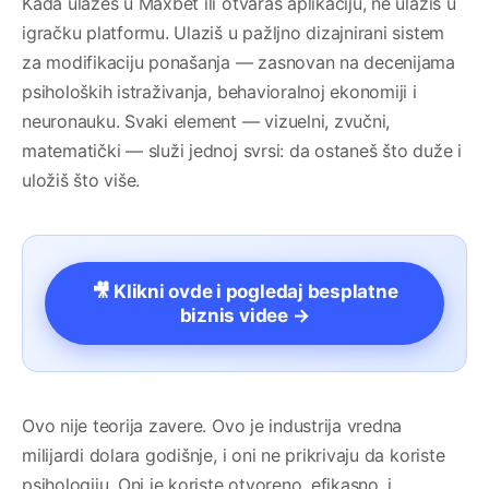
Kada ulažeš u Maxbet ili otvaraš aplikaciju, ne ulaziš u
igračku platformu. Ulaziš u pažljno dizajnirani sistem
za modifikaciju ponašanja — zasnovan na decenijama
psiholoških istraživanja, behavioralnoj ekonomiji i
neuronauku. Svaki element — vizuelni, zvučni,
matematički — služi jednoj svrsi: da ostaneš što duže i
uložiš što više.
🎥 Klikni ovde i pogledaj besplatne
biznis videe →
Ovo nije teorija zavere. Ovo je industrija vredna
milijardi dolara godišnje, i oni ne prikrivaju da koriste
psihologiju. Oni je koriste otvoreno, efikasno, i