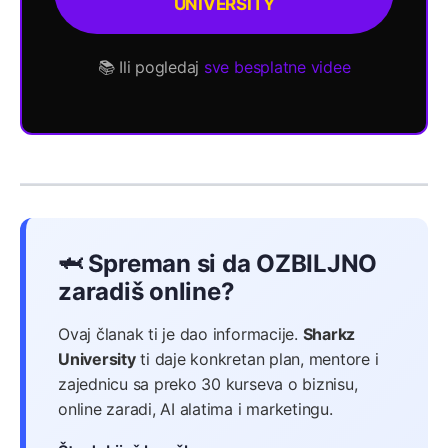
UNIVERSITY
📚 Ili pogledaj
sve besplatne videe
🦈 Spreman si da OZBILJNO
zaradiš online?
Ovaj članak ti je dao informacije.
Sharkz
University
ti daje konkretan plan, mentore i
zajednicu sa preko 30 kurseva o biznisu,
online zaradi, AI alatima i marketingu.