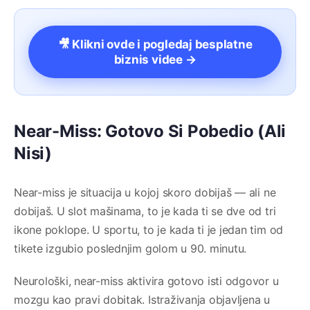
🎥 Klikni ovde i pogledaj besplatne
biznis videe →
Near-Miss: Gotovo Si Pobedio (Ali
Nisi)
Near-miss je situacija u kojoj skoro dobijaš — ali ne
dobijaš. U slot mašinama, to je kada ti se dve od tri
ikone poklope. U sportu, to je kada ti je jedan tim od
tikete izgubio poslednjim golom u 90. minutu.
Neurološki, near-miss aktivira gotovo isti odgovor u
mozgu kao pravi dobitak. Istraživanja objavljena u