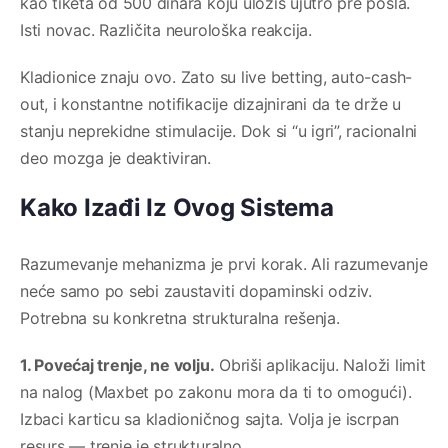
kao tiketa od 500 dinara koju uložiš ujutro pre posla.
Isti novac. Različita neurološka reakcija.
Kladionice znaju ovo. Zato su live betting, auto-cash-
out, i konstantne notifikacije dizajnirani da te drže u
stanju neprekidne stimulacije. Dok si “u igri”, racionalni
deo mozga je deaktiviran.
Kako Izađi Iz Ovog Sistema
Razumevanje mehanizma je prvi korak. Ali razumevanje
neće samo po sebi zaustaviti dopaminski odziv.
Potrebna su konkretna strukturalna rešenja.
1. Povećaj trenje, ne volju.
Obriši aplikaciju. Naloži limit
na nalog (Maxbet po zakonu mora da ti to omogući).
Izbaci karticu sa kladioničnog sajta. Volja je iscrpan
resurs — trenje je strukturalno.