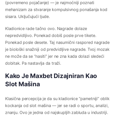
(povremeno pojačanje) — je najmoćniji poznati
mehanizam za stvaranje kompulsivnog ponašanja kod
sisara. Uključujući ljude.
Kladionice rade tačno ovo. Nagrade dolaze
nepredvidljivo. Ponekad dobiš posle prve tikete.
Ponekad posle desete. Taj nasumični raspored nagrade
je biološki snažniji od predvidljive nagrade. Tvoj mozak
ne može da se “nasiti” jer ne zna kada dolazi sledeći
dobitak. Pa nastavlja da traži.
Kako Je Maxbet Dizajniran Kao
Slot Mašina
Klasična percepcija je da su kladionice “pametniji” oblik
kockanja od slot mašina — jer se radi o sportu, analizi,
znanju. Ovo je jedna od najskupljih zabluda u industriji.