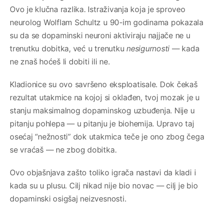
Ovo je klučna razlika. Istraživanja koja je sproveo
neurolog Wolflam Schultz u 90-im godinama pokazala
su da se dopaminski neuroni aktiviraju najjače ne u
trenutku dobitka, već u trenutku
nesigurnosti
— kada
ne znaš hoćeš li dobiti ili ne.
Kladionice su ovo savršeno eksploatisale. Dok čekaš
rezultat utakmice na kojoj si oklađen, tvoj mozak je u
stanju maksimalnog dopaminskog uzbuđenja. Nije u
pitanju pohlepa — u pitanju je biohemija. Upravo taj
osećaj “nežnosti” dok utakmica teče je ono zbog čega
se vraćaš — ne zbog dobitka.
Ovo objašnjava zašto toliko igrača nastavi da kladi i
kada su u plusu. Cilj nikad nije bio novac — cilj je bio
dopaminski osigšaj neizvesnosti.