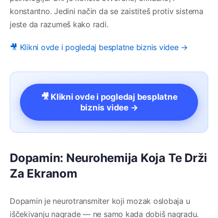
konstantno. Jedini način da se zaistiteš protiv sistema
jeste da razumeš kako radi.
🎥 Klikni ovde i pogledaj besplatne biznis videe →
🎥 Klikni ovde i pogledaj besplatne
biznis videe →
Dopamin: Neurohemija Koja Te Drži
Za Ekranom
Dopamin je neurotransmiter koji mozak oslobaja u
iščekivanju nagrade — ne samo kada dobiš nagradu.