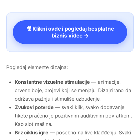
🎥 Klikni ovde i pogledaj besplatne
biznis videe →
Pogledaj elemente dizajna:
Konstantne vizuelne stimulacije
— animacije,
crvene boje, brojevi koji se menjaju. Dizajnirano da
održava pažnju i stimuliše uzbuđenje.
Zvukovi potvrde
— svaki klik, svako dodavanje
tikete praćeno je pozitivnim auditivnim povratkom.
Kao slot mašina.
Brz ciklus igre
— posebno na live klađđenju. Svaki