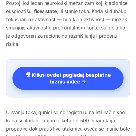
Postoji još jedan neurološki mehanizam koji kladionice
eksploatišu:
flow state
, ili stanje toka. Kada si duboko
fokusiran na aktivnost — bilo koja aktivnost — mozak
smanjuje aktivnost u prefrontalnom korteksu, delu koji
je odgovoran za racionalno razmišljanje i procenu
rizika.
🎥 Klikni ovde i pogledaj besplatne
biznis videe →
U stanju toka, gubici se ne registruju na isti način kao
kada si hladan i trajan. Tiketa od 500 dinara koja
propadne dok pratiš live utakmicu oseća se manje bole