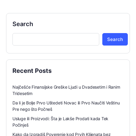
Search
Search
Recent Posts
Najčešće Finansijske Greške Ljudi u Dvadesetim i Ranim
Tridesetim
Da li je Bolje Prvo Uštedeti Novac ili Prvo Naučiti Veštinu
Pre nego što Počneš
Usluge ili Proizvodi: Šta je Lakše Prodati kada Tek
Počinješ
Kako da Izgradiš Poverenje kod Prvih Klijenata bez