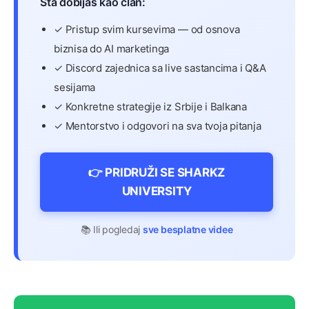
Šta dobijaš kao član:
✓ Pristup svim kursevima — od osnova
biznisa do AI marketinga
✓ Discord zajednica sa live sastancima i Q&A
sesijama
✓ Konkretne strategije iz Srbije i Balkana
✓ Mentorstvo i odgovori na sva tvoja pitanja
👉 PRIDRUŽI SE SHARKZ
UNIVERSITY
📚 Ili pogledaj
sve besplatne videe