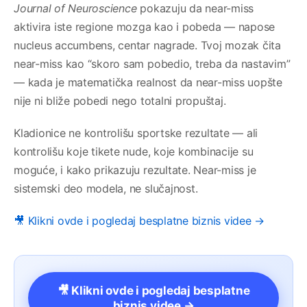
Journal of Neuroscience
pokazuju da near-miss
aktivira iste regione mozga kao i pobeda — napose
nucleus accumbens, centar nagrade. Tvoj mozak čita
near-miss kao “skoro sam pobedio, treba da nastavim”
— kada je matematička realnost da near-miss uopšte
nije ni bliže pobedi nego totalni propuštaj.
Kladionice ne kontrolišu sportske rezultate — ali
kontrolišu koje tikete nude, koje kombinacije su
moguće, i kako prikazuju rezultate. Near-miss je
sistemski deo modela, ne slučajnost.
🎥 Klikni ovde i pogledaj besplatne biznis videe →
🎥 Klikni ovde i pogledaj besplatne
biznis videe →