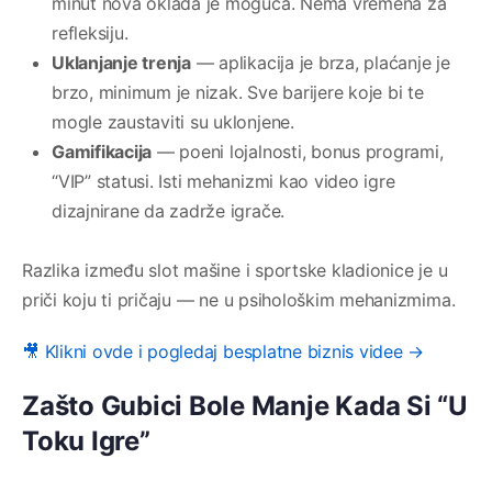
minut nova oklada je moguća. Nema vremena za
refleksiju.
Uklanjanje trenja
— aplikacija je brza, plaćanje je
brzo, minimum je nizak. Sve barijere koje bi te
mogle zaustaviti su uklonjene.
Gamifikacija
— poeni lojalnosti, bonus programi,
“VIP” statusi. Isti mehanizmi kao video igre
dizajnirane da zadrže igrače.
Razlika između slot mašine i sportske kladionice je u
priči koju ti pričaju — ne u psihološkim mehanizmima.
🎥 Klikni ovde i pogledaj besplatne biznis videe →
Zašto Gubici Bole Manje Kada Si “U
Toku Igre”