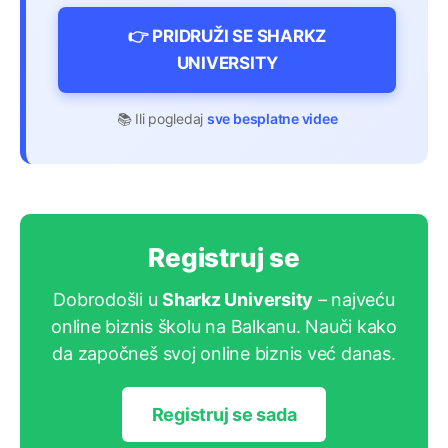
👉 PRIDRUŽI SE SHARKZ
UNIVERSITY
📚 Ili pogledaj
sve besplatne videe
Registruj se
Dobrodošli u
Sharkz University
– najveću
online biznis školu na Balkanu. Nauči kako
da započneš svoj online biznis već danas.
Registruj se sada