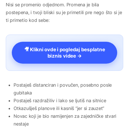
Nisi se promenio odjednom. Promena je bila
postepena, i tvoji bliski su je primetili pre nego što si je
ti primetio kod sebe:
🎥 Klikni ovde i pogledaj besplatne
biznis videe →
Postaješ distanciran i povučen, posebno posle
gubitaka
Postaješ razdražiliv i lako se ljutiš na sitnice
Otkazušješ planove ili kasniš “jer si zauzet”
Novac koji je bio namijenjen za zajedničke stvari
nestaje