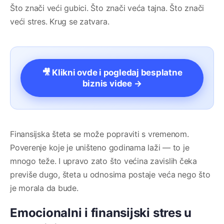
Što znači veći gubici. Što znači veća tajna. Što znači
veći stres. Krug se zatvara.
🎥 Klikni ovde i pogledaj besplatne
biznis videe →
Finansijska šteta se može popraviti s vremenom.
Poverenje koje je uništeno godinama laži — to je
mnogo teže. I upravo zato što većina zavislih čeka
previše dugo, šteta u odnosima postaje veća nego što
je morala da bude.
Emocionalni i finansijski stres u