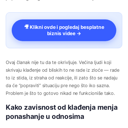
🎥 Klikni ovde i pogledaj besplatne
biznis videe →
Ovaj članak nije tu da te okrivljuje. Većina ljudi koji
skrivaju klađenje od bliskih to ne rade iz zloće — rade
to iz stida, iz straha od reakcije, ili zato što se nadaju
da će “popraviti” situaciju pre nego što iko sazna.
Problem je što to gotovo nikad ne funkcioniše tako.
Kako zavisnost od klađenja menja
ponashanje u odnosima