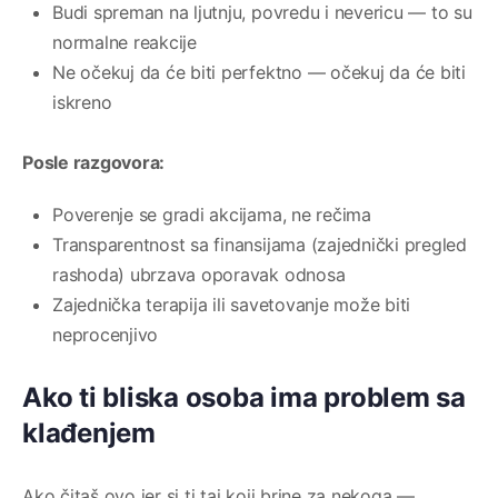
Budi spreman na ljutnju, povredu i nevericu — to su
normalne reakcije
Ne očekuj da će biti perfektno — očekuj da će biti
iskreno
Posle razgovora:
Poverenje se gradi akcijama, ne rečima
Transparentnost sa finansijama (zajednički pregled
rashoda) ubrzava oporavak odnosa
Zajednička terapija ili savetovanje može biti
neprocenjivo
Ako ti bliska osoba ima problem sa
klađenjem
Ako čitaš ovo jer si ti taj koji brine za nekoga —