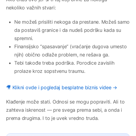
nekoliko važnih stvari:
Ne možeš prisiliti nekoga da prestane. Možeš samo
da postaviš granice i da nudeš podršku kada su
spremni.
Finansijsko “spasavanje” (vraćanje dugova umesto
njih) obično odlaže problem, ne rešava ga.
Tebi takođe treba podrška. Porodice zavislih
prolaze kroz sopstvenu traumu.
🎥 Klikni ovde i pogledaj besplatne biznis videe →
Klađenje može stati. Odnosi se mogu popraviti. Ali to
zahteva iskrenost — pre svega prema sebi, a onda i
prema drugima. I to je uvek vredno truda.