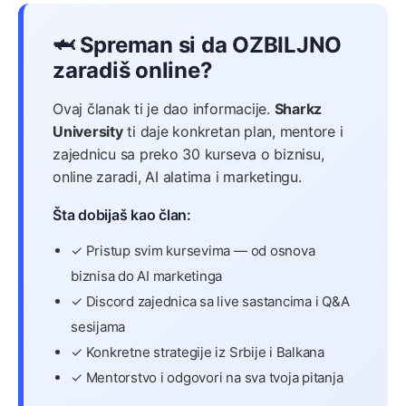
🦈 Spreman si da OZBILJNO
zaradiš online?
Ovaj članak ti je dao informacije.
Sharkz
University
ti daje konkretan plan, mentore i
zajednicu sa preko 30 kurseva o biznisu,
online zaradi, AI alatima i marketingu.
Šta dobijaš kao član:
✓ Pristup svim kursevima — od osnova
biznisa do AI marketinga
✓ Discord zajednica sa live sastancima i Q&A
sesijama
✓ Konkretne strategije iz Srbije i Balkana
✓ Mentorstvo i odgovori na sva tvoja pitanja