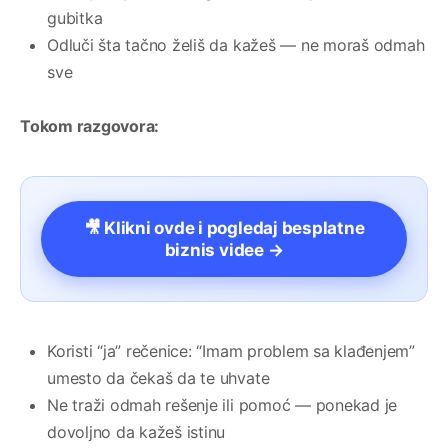
gubitka
Odluči šta tačno želiš da kažeš — ne moraš odmah
sve
Tokom razgovora:
🎥 Klikni ovde i pogledaj besplatne
biznis videe →
Koristi “ja” rečenice: “Imam problem sa klađenjem”
umesto da čekaš da te uhvate
Ne traži odmah rešenje ili pomoć — ponekad je
dovoljno da kažeš istinu