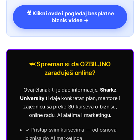
🎥 Klikni ovde i pogledaj besplatne
biznis videe →
🦈 Spreman si da OZBILJNO
zarađuješ online?
Ovaj članak ti je dao informacije.
Sharkz
University
ti daje konkretan plan, mentore i
zajednicu sa preko 30 kurseva o biznisu,
online radu, AI alatima i marketingu.
✓ Pristup svim kursevima — od osnova
biznisa do AI marketinga