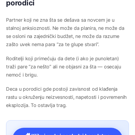
porodici
Partner koji ne zna šta se dešava sa novcem je u
stalnoj anksioznosti. Ne može da planira, ne može da
se osloni na zajednički budžet, ne može da razume
zašto uvek nema para “za te glupe stvari”.
Roditelji koji primećuju da dete (i ako je punoletan)
traži pare “za nešto” ali ne objasni za šta — osecaju
nemoć i brigu.
Deca u porodici gde postoji zavisnost od klađenja
rastu u okruženju neizvesnosti, napetosti i povremenih
eksplozija. To ostavlja trag.