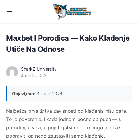
Maxbet I Porodica — Kako Klađenje
Utiče Na Odnose
SharkZ University
June 3, 2026
Objavljeno:
3. June 2026.
Najčešća prva žrtva zavisnosti od klađenja nisu pare.
To je poverenje. I kada jednom počne da puca — u
porodici, u vezi, u prijateljstvima — mnogo je teže
popraviti ga nego zaustaviti samo klađenje.