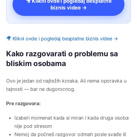
🎥 Klikni ovde i pogledaj besplatne
biznis videe →
🎥 Klikni ovde i pogledaj besplatne biznis videe →
Kako razgovarati o problemu sa
bliskim osobama
Ovo je jedan od najtežih koraka. Ali nema oporavka u
tajnosti — bar ne dugorocnog.
Pre razgovora:
Izaberi momenat kada si miran i kada druga osoba
nije pod stresom
Nemoj da počneš razgovor odmah posle svađe ili