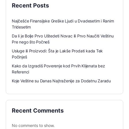
Recent Posts
Najčešće Finansijske Greške Ljudi u Dvadesetim i Ranim
Tridesetim
Da li je Bolje Prvo Uštedeti Novac ili Prvo Naučiti Veštinu
Pre nego što Počneš
Usluge ili Proizvodi: Šta je Lakše Prodati kada Tek
Počinješ
Kako da Izgradiš Poverenje kod Prvih Klijenata bez
Referenci
Koje Veštine su Danas Najtraženije za Dodatnu Zaradu
Recent Comments
No comments to show.