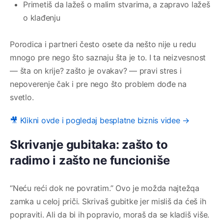
Primetiš da lažeš o malim stvarima, a zapravo lažeš
o klađenju
Porodica i partneri često osete da nešto nije u redu
mnogo pre nego što saznaju šta je to. I ta neizvesnost
— šta on krije? zašto je ovakav? — pravi stres i
nepoverenje čak i pre nego što problem dođe na
svetlo.
🎥 Klikni ovde i pogledaj besplatne biznis videe →
Skrivanje gubitaka: zašto to
radimo i zašto ne funcioniše
“Neću reći dok ne povratim.” Ovo je možda najtežqa
zamka u celoj priči. Skrivaš gubitke jer misliš da ćeš ih
popraviti. Ali da bi ih popravio, moraš da se kladiš više.