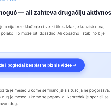
moguć — ali zahteva drugačiju aktivnos
jem nije brze klađenje ni veliki tiket. Izlaz je konzistentna,
 polako. To može biti dosadno. Ali dosadno i stabilno bije
vde i pogledaj besplatne biznis videe →
zita je mesec u kome se financijska situacija ne pogoršava.
 dug je mesec u kome se popravlja. Napredak je spor ali se
avao dug.