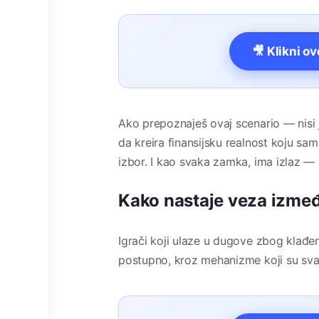
🎥 Klikni o
Ako prepoznaješ ovaj scenario — nisi j
da kreira finansijsku realnost koju sa
izbor. I kao svaka zamka, ima izlaz — 
Kako nastaje veza izmeđ
Igrači koji ulaze u dugove zbog klađ
postupno, kroz mehanizme koji su svaki