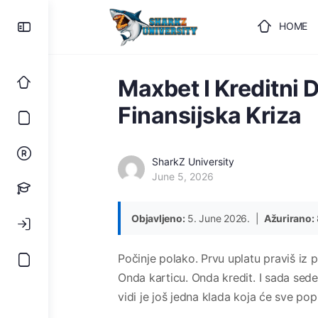
HOME
ULOGUJ
Maxbet I Kreditni
Finansijska Kriza
SharkZ University
June 5, 2026
Objavljeno:
5. June 2026. |
Ažurirano:
Počinje polako. Prvu uplatu praviš iz 
Onda karticu. Onda kredit. I sada sedeš
vidi je još jedna klada koja će sve popr