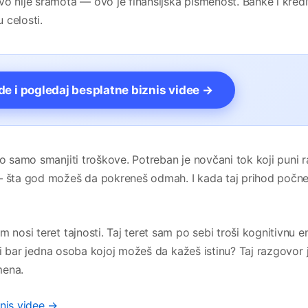
o nije sramota — ovo je finansijska pismenost. Banke i kredi
 celosti.
vde i pogledaj besplatne biznis videe →
o samo smanjiti troškove. Potreban je novčani tok koji puni r
 — šta god možeš da pokreneš odmah. I kada taj prihod počn
nosi teret tajnosti. Taj teret sam po sebi troši kognitivnu e
i li bar jedna osoba kojoj možeš da kažeš istinu? Taj razgovor 
mena.
znis videe →