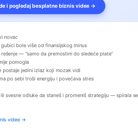
vde i pogledaj besplatne biznis videe →
vi novac
— gubici bolе više od finansijskog minus
 rešenje — “samo da premostim do sledeće plate”
 nije pomogla
e postaje jedini izlaz koji mozak vidi
ma po sebi troši energiju i povećava stres
e ili svesne odluke da staneš i promeniš strategiju — spirala s
znis videe →