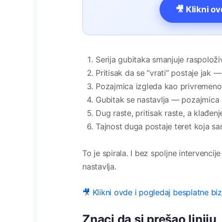
🎥 Klikni o
Serija gubitaka smanjuje raspoloži
Pritisak da se “vrati” postaje jak 
Pozajmica izgleda kao privremeno
Gubitak se nastavlja — pozajmica
Dug raste, pritisak raste, a klađenj
Tajnost duga postaje teret koja sa
To je spirala. I bez spoljne intervencij
nastavlja.
🎥 Klikni ovde i pogledaj besplatne bi
Znaci da si prešao liniju