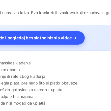
finansijska kriza. Evo konkretnih znakova koji označavaju gr
vde i pogledaj besplatne biznis videe →
inansiraš klađenje
kim osobama
rije ili rate zbog klađenja
legla plata, pre nego što si platio obaveze
eš do gotovine za narednik uplatu
atelje o finansijama
ada nisi mogao da uplatiš