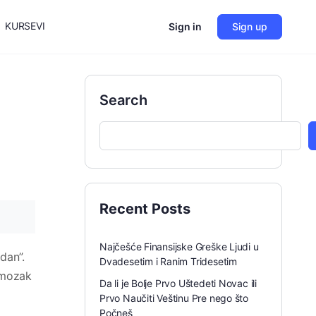
KURSEVI
Sign in
Sign up
Search
Recent Posts
Najčešće Finansijske Greške Ljudi u
dan”.
Dvadesetim i Ranim Tridesetim
i mozak
Da li je Bolje Prvo Uštedeti Novac ili
Prvo Naučiti Veštinu Pre nego što
Počneš