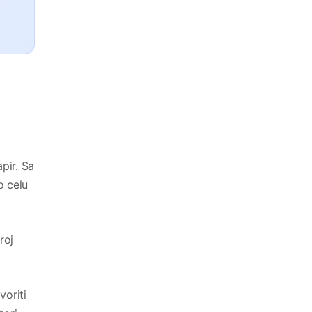
pir. Sa
o celu
roj
voriti