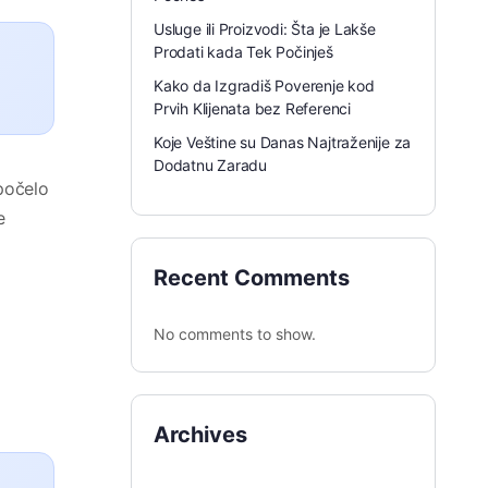
Usluge ili Proizvodi: Šta je Lakše
Prodati kada Tek Počinješ
Kako da Izgradiš Poverenje kod
Prvih Klijenata bez Referenci
Koje Veštine su Danas Najtraženije za
Dodatnu Zaradu
 počelo
e
Recent Comments
No comments to show.
Archives