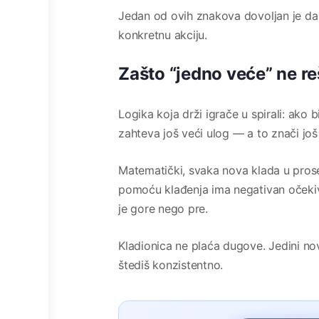
Jedan od ovih znakova dovoljan je da 
konkretnu akciju.
Zašto “jedno veće” ne r
Logika koja drži igrače u spirali: ako 
zahteva još veći ulog — a to znači još 
Matematički, svaka nova klada u pros
pomoću klađenja ima negativan očekiva
je gore nego pre.
Kladionica ne plaća dugove. Jedini no
štediš konzistentno.