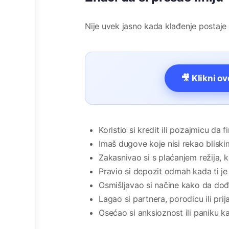
Nije uvek jasno kada klađenje postaje 
🎥 Klikni o
Koristio si kredit ili pozajmicu da f
Imaš dugove koje nisi rekao blis
Zakasnivao si s plaćanjem režija, ki
Pravio si depozit odmah kada ti je 
Osmišljavao si načine kako da dođ
Lagao si partnera, porodicu ili prij
Osećao si anksioznost ili paniku k