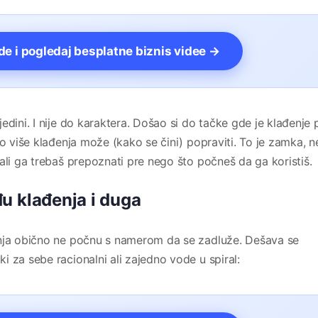
vde i pogledaj besplatne biznis videe →
edini. I nije do karaktera. Došao si do tačke gde je klađenje
mo više klađenja može (kako se čini) popraviti. To je zamka, n
ali ga trebaš prepoznati pre nego što počneš da ga koristiš.
u klađenja i duga
enja obično ne počnu s namerom da se zadluže. Dešava se
 za sebe racionalni ali zajedno vode u spiral: