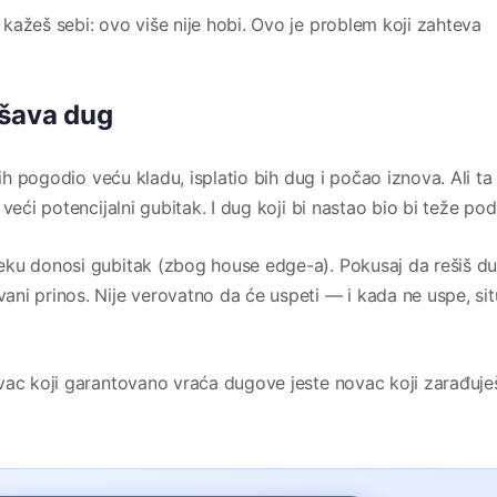
kažeš sebi: ovo više nije hobi. Ovo je problem koji zahteva
ešava dug
bih pogodio veću kladu, isplatio bih dug i počao iznova. Ali ta
veći potencijalni gubitak. I dug koji bi nastao bio bi teže pod
eku donosi gubitak (zbog house edge-a). Pokusaj da rešiš d
ni prinos. Nije verovatno da će uspeti — i kada ne uspe, sit
vac koji garantovano vraća dugove jeste novac koji zarađuješ 