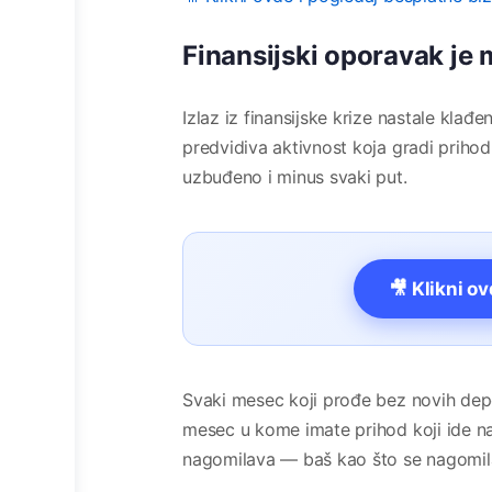
Finansijski oporavak je 
Izlaz iz finansijske krize nastale klađen
predvidiva aktivnost koja gradi prihod
uzbuđeno i minus svaki put.
🎥 Klikni o
Svaki mesec koji prođe bez novih depo
mesec u kome imate prihod koji ide na
nagomilava — baš kao što se nagomil