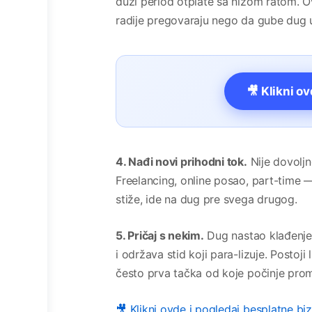
duži period otplate sa nižom ratom. Ov
radije pregovaraju nego da gube dug u
🎥 Klikni o
4. Nađi novi prihodni tok.
Nije dovoljn
Freelancing, online posao, part-time
stiže, ide na dug pre svega drugog.
5. Pričaj s nekim.
Dug nastao klađenjem 
i održava stid koji para-lizuje. Postoj
često prva tačka od koje počinje pro
🎥 Klikni ovde i pogledaj besplatne bi