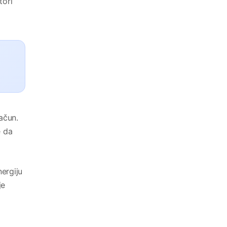
tori
ačun.
e da
nergiju
je