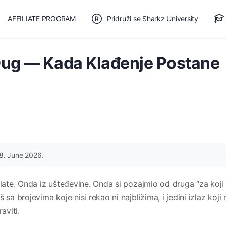
AFFILIATE PROGRAM
Pridruži se Sharkz University
TE SE
🎯 BESPLATAN PLAN
 Dug — Kada Klađenje Postane
8. June 2026.
plate. Onda iz ušteđevine. Onda si pozajmio od druga “za koji 
 sa brojevima koje nisi rekao ni najbližima, i jedini izlaz koj
aviti.