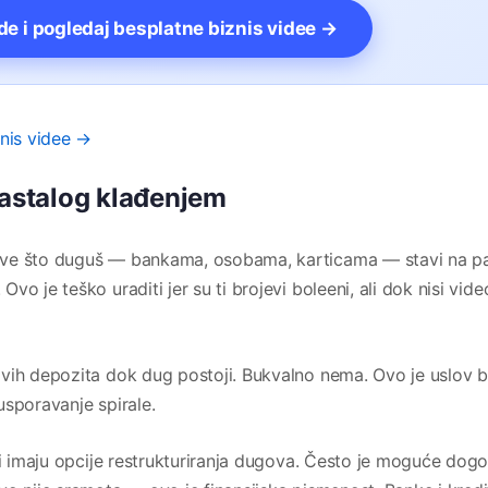
vde i pogledaj besplatne biznis videe →
znis videe →
nastalog klađenjem
ve što duguš — bankama, osobama, karticama — stavi na pa
o je teško uraditi jer su ti brojevi boleeni, ali dok nisi vide
ih depozita dok dug postoji. Bukvalno nema. Ovo je uslov b
usporavanje spirale.
i imaju opcije restrukturiranja dugova. Često je moguće dogo