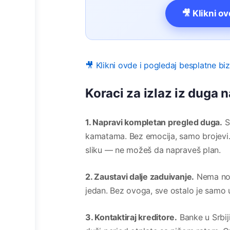
🎥 Klikni o
🎥 Klikni ovde i pogledaj besplatne bi
Koraci za izlaz iz duga 
1. Napravi kompletan pregled duga.
S
kamatama. Bez emocija, samo brojevi. Ov
sliku — ne možeš da napraveš plan.
2. Zaustavi dalje zaduivanje.
Nema nov
jedan. Bez ovoga, sve ostalo je samo 
3. Kontaktiraj kreditore.
Banke u Srbij