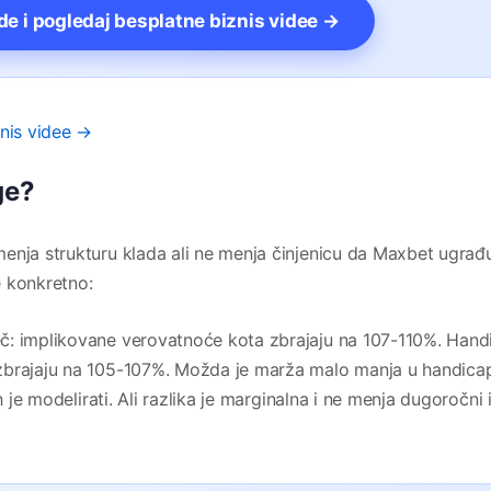
vde i pogledaj besplatne biznis videe →
znis videe →
ge?
enja strukturu klada ali ne menja činjenicu da Maxbet ugrađ
e konkretno:
č: implikovane verovatnoće kota zbrajaju na 107-110%. Hand
zbrajaju na 105-107%. Možda je marža malo manja u handica
h je modelirati. Ali razlika je marginalna i ne menja dugoročni