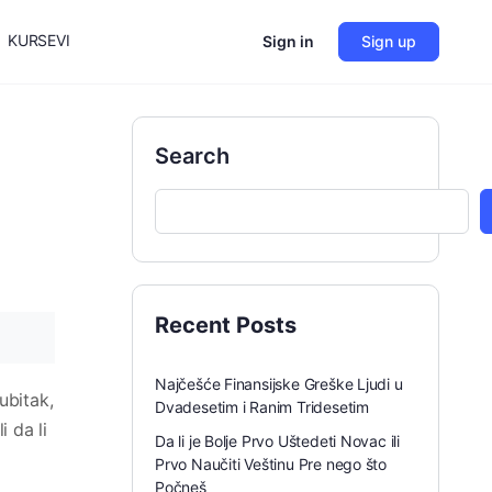
KURSEVI
Sign in
Sign up
Search
Recent Posts
Najčešće Finansijske Greške Ljudi u
ubitak,
Dvadesetim i Ranim Tridesetim
i da li
Da li je Bolje Prvo Uštedeti Novac ili
Prvo Naučiti Veštinu Pre nego što
Počneš