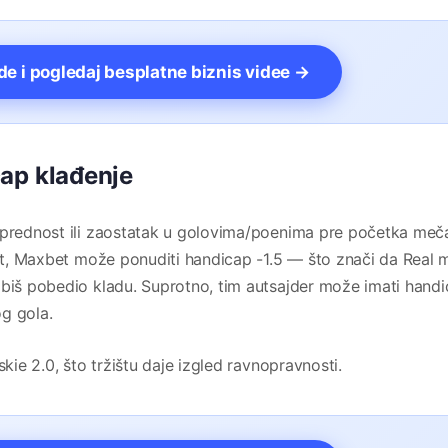
vde i pogledaj besplatne biznis videe →
ap klađenje
a prednost ili zaostatak u golovima/poenima pre početka meč
orit, Maxbet može ponuditi handicap -1.5 — što znači da Real 
 biš pobedio kladu. Suprotno, tim autsajder može imati hand
g gola.
skie 2.0, što tržištu daje izgled ravnopravnosti.