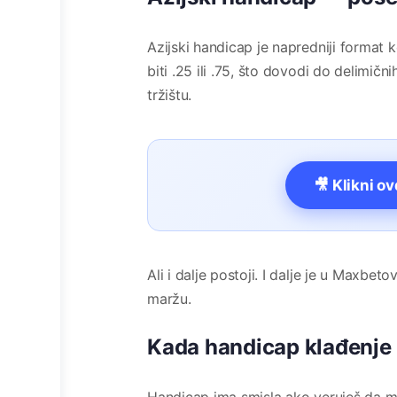
Azijski handicap je napredniji format
biti .25 ili .75, što dovodi do delimič
tržištu.
🎥 Klikni o
Ali i dalje postoji. I dalje je u Maxbe
maržu.
Kada handicap klađenje 