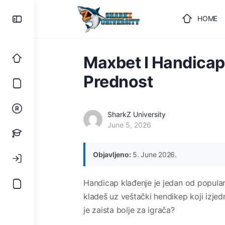
HOME
ULOGUJ
Maxbet I Handicap 
Prednost
SharkZ University
June 5, 2026
Objavljeno:
5. June 2026.
Handicap klađenje je jedan od popular
kladeš uz veštački hendikep koji izjedna
je zaista bolje za igrača?