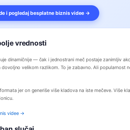
vde i pogledaj besplatne biznis videe →
olje vrednosti
uje dinamičnije — čak i jednostrani meč postaje zanimljiv ak
sa dovoljno velikom razlikom. To je zabavno. Ali popularnost n
formata jer on generiše više kladova na iste mečeve. Više kl
ionicu.
znis videe →
ban slučaj