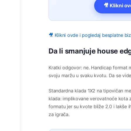
🎥 Klikni o
🎥 Klikni ovde i pogledaj besplatne bi
Da li smanjuje house ed
Kratki odgovor: ne. Handicap format m
svoju maržu u svaku kvotu. Da se vid
Standardna klada 1X2 na tipovičan me
klada: implikovane verovatnoće kota 
formatu jer su kvote bliže 2.0 i lakše i
za igrača.