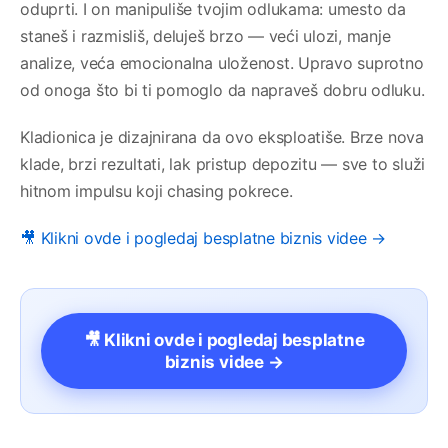
oduprti. I on manipuliše tvojim odlukama: umesto da
staneš i razmisliš, deluješ brzo — veći ulozi, manje
analize, veća emocionalna uloženost. Upravo suprotno
od onoga što bi ti pomoglo da napraveš dobru odluku.
Kladionica je dizajnirana da ovo eksploatiše. Brze nova
klade, brzi rezultati, lak pristup depozitu — sve to služi
hitnom impulsu koji chasing pokrece.
🎥 Klikni ovde i pogledaj besplatne biznis videe →
🎥 Klikni ovde i pogledaj besplatne
biznis videe →