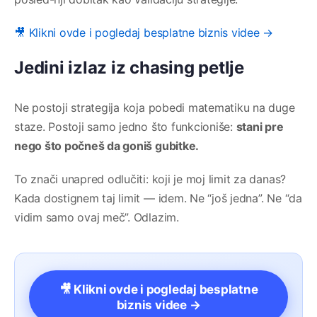
🎥 Klikni ovde i pogledaj besplatne biznis videe →
Jedini izlaz iz chasing petlje
Ne postoji strategija koja pobedi matematiku na duge
staze. Postoji samo jedno što funkcioniše:
stani pre
nego što počneš da goniš gubitke.
To znači unapred odlučiti: koji je moj limit za danas?
Kada dostignem taj limit — idem. Ne “još jedna”. Ne “da
vidim samo ovaj meč”. Odlazim.
🎥 Klikni ovde i pogledaj besplatne
biznis videe →