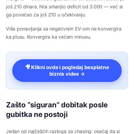
još 210 dinara. Nisi smanjio deficit od 3.000 — već si
ga povećao za još 210 u očekivanju.
Više ponavljanja sa negativnim EV-om ne konvergira
ka plusu. Konvergira ka većem minusu.
🎥 Klikni ovde i pogledaj besplatne
biznis videe →
Zašto “siguran” dobitak posle
gubitka ne postoji
Jedan od najčešćih razloga za chasing: osećaj da si