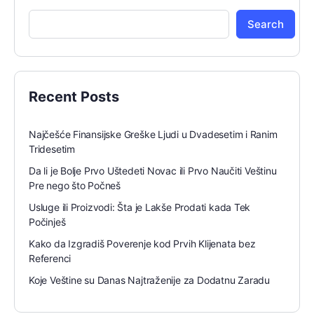
Search
Recent Posts
Najčešće Finansijske Greške Ljudi u Dvadesetim i Ranim
Tridesetim
Da li je Bolje Prvo Uštedeti Novac ili Prvo Naučiti Veštinu
Pre nego što Počneš
Usluge ili Proizvodi: Šta je Lakše Prodati kada Tek
Počinješ
Kako da Izgradiš Poverenje kod Prvih Klijenata bez
Referenci
Koje Veštine su Danas Najtraženije za Dodatnu Zaradu