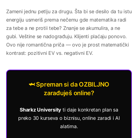
Zameni jednu petlju za drugu. Šta bi se desilo da tu istu
energiju usmeriš prema nečemu gde matematika radi
za tebe a ne protii tebe? Znanje se akumulira, a ne
gubi. Veštine se nadograđuju. Klijenti plaćaju ponovo.
Ovo nije romantična priča — ovo je prost matematički
kontrast: pozitivni EV vs. negativni EV.
🦈 Spreman si da OZBILJNO
zarađuješ online?
Sharkz University
ti daje konkretan plan sa
preko 30 kurseva o biznisu, online zaradi i AI
alatima.