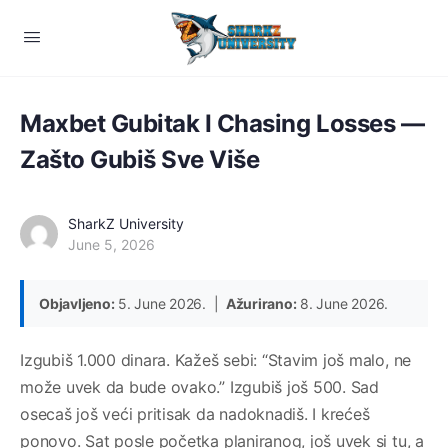
Maxbet Gubitak I Chasing Losses —
Zašto Gubiš Sve Više
SharkZ University
June 5, 2026
Objavljeno:
5. June 2026. |
Ažurirano:
8. June 2026.
Izgubiš 1.000 dinara. Kažeš sebi: “Stavim još malo, ne
može uvek da bude ovako.” Izgubiš još 500. Sad
osecaš još veći pritisak da nadoknadiš. I krećeš
ponovo. Sat posle početka planiranog, još uvek si tu, a