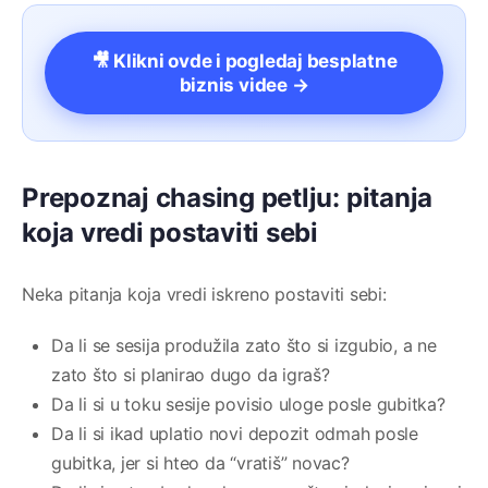
🎥 Klikni ovde i pogledaj besplatne
biznis videe →
Prepoznaj chasing petlju: pitanja
koja vredi postaviti sebi
Neka pitanja koja vredi iskreno postaviti sebi:
Da li se sesija produžila zato što si izgubio, a ne
zato što si planirao dugo da igraš?
Da li si u toku sesije povisio uloge posle gubitka?
Da li si ikad uplatio novi depozit odmah posle
gubitka, jer si hteo da “vratiš” novac?