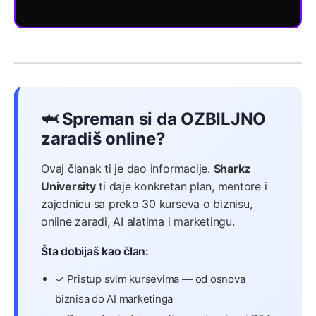
🦈 Spreman si da OZBILJNO
zaradiš online?
Ovaj članak ti je dao informacije.
Sharkz
University
ti daje konkretan plan, mentore i
zajednicu sa preko 30 kurseva o biznisu,
online zaradi, AI alatima i marketingu.
Šta dobijaš kao član:
✓ Pristup svim kursevima — od osnova
biznisa do AI marketinga