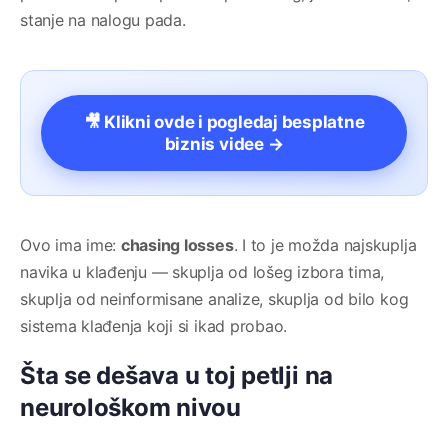
stanje na nalogu pada.
🎥 Klikni ovde i pogledaj besplatne
biznis videe →
Ovo ima ime:
chasing losses
. I to je možda najskuplja
navika u klađenju — skuplja od lošeg izbora tima,
skuplja od neinformisane analize, skuplja od bilo kog
sistema klađenja koji si ikad probao.
Šta se dešava u toj petlji na
neurološkom nivou