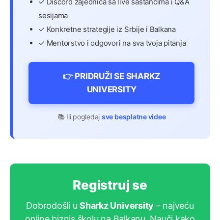
✓ Discord zajednica sa live sastancima i Q&A
sesijama
✓ Konkretne strategije iz Srbije i Balkana
✓ Mentorstvo i odgovori na sva tvoja pitanja
👉 PRIDRUŽI SE SHARKZ
UNIVERSITY
📚 Ili pogledaj
sve besplatne videe
Registruj se
Dobrodošli u
Sharkz University
– najveću
online biznis školu na Balkanu. Nauči kako