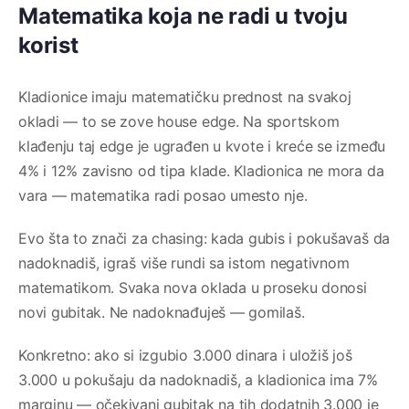
Matematika koja ne radi u tvoju
korist
Kladionice imaju matematičku prednost na svakoj
okladi — to se zove house edge. Na sportskom
klađenju taj edge je ugrađen u kvote i kreće se između
4% i 12% zavisno od tipa klade. Kladionica ne mora da
vara — matematika radi posao umesto nje.
Evo šta to znači za chasing: kada gubis i pokušavaš da
nadoknadiš, igraš više rundi sa istom negativnom
matematikom. Svaka nova oklada u proseku donosi
novi gubitak. Ne nadoknađuješ — gomilaš.
Konkretno: ako si izgubio 3.000 dinara i uložiš još
3.000 u pokušaju da nadoknadiš, a kladionica ima 7%
marginu — očekivani gubitak na tih dodatnih 3.000 je