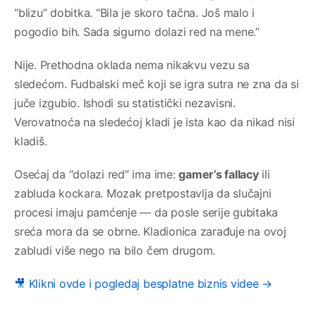
“blizu” dobitka. “Bila je skoro tačna. Još malo i
pogodio bih. Sada sigurno dolazi red na mene.”
Nije. Prethodna oklada nema nikakvu vezu sa
sledećom. Fudbalski meč koji se igra sutra ne zna da si
juče izgubio. Ishodi su statistički nezavisni.
Verovatnoća na sledećoj kladi je ista kao da nikad nisi
kladiš.
Osećaj da “dolazi red” ima ime:
gamer’s fallacy
ili
zabluda kockara. Mozak pretpostavlja da slučajni
procesi imaju pamćenje — da posle serije gubitaka
sreća mora da se obrne. Kladionica zarađuje na ovoj
zabludi više nego na bilo čem drugom.
🎥 Klikni ovde i pogledaj besplatne biznis videe →