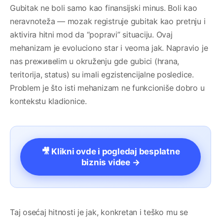
Gubitak ne boli samo kao finansijski minus. Boli kao
neravnoteža — mozak registruje gubitak kao pretnju i
aktivira hitni mod da “popravi” situaciju. Ovaj
mehanizam je evoluciono star i veoma jak. Napravio je
nas preживelim u okruženju gde gubici (hrana,
teritorija, status) su imali egzistencijalne posledice.
Problem je što isti mehanizam ne funkcioniše dobro u
kontekstu kladionice.
🎥 Klikni ovde i pogledaj besplatne
biznis videe →
Taj osećaj hitnosti je jak, konkretan i teško mu se