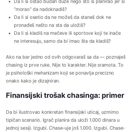
Da li si ostao budan duze nego što si planirao jer si
“morao” da nadoknadiš?
Da li si osetio da ne možeš da staneš dok ne
pronađeš nešto na sta da uložiš?
Da li si kladiš na mečeve ili sportove koji te inače
ne interesuju, samo da bi imao šta da kladiš?
Ako na bar jedno od ovih odgovaraš sa da — poznaješ
chasing iz prve ruke. Nije to karakter. Nije sramota. To
je psihološki mehanizam koji se ponavlja precizno
onako kako je dizajniran.
Finansijski trošak chasinga: primer
Da bi ilustrovao konkretan finansijski uticaj, uzmimo
tipičan scenario. Igrač planira da uloži 1.000 dinara u
jednoj sesiji. Izgubi. Chase-uje još 1.000. Izgubi. Chase-