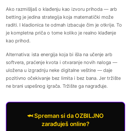
Ako razmišljaš o klađenju kao izvoru prihoda — arb
betting je jedina strategija koja matematički može
raditi. I kladionica te odmah izbacuje čim je otkrije. To
je kompletna priča o tome koliko je realno klađenje
kao prihod.
Alternativa: ista energija koja bi išla na učenje arb
softvera, praćenje kvota i otvaranje novih naloga —
uložena u izgradnju neke digitalne veštine — daje
pozitivno očekivanje bez limita i bez bana. Jer tržište
ne brani uspešnog igrača. Tržište ga nagrađuje.
🦈 Spreman si da OZBILJNO
zarađuješ online?