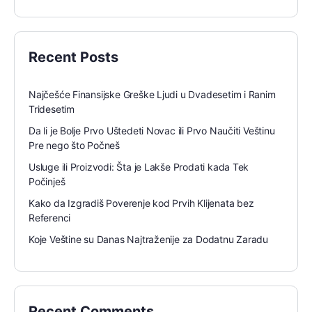
Recent Posts
Najčešće Finansijske Greške Ljudi u Dvadesetim i Ranim
Tridesetim
Da li je Bolje Prvo Uštedeti Novac ili Prvo Naučiti Veštinu
Pre nego što Počneš
Usluge ili Proizvodi: Šta je Lakše Prodati kada Tek
Počinješ
Kako da Izgradiš Poverenje kod Prvih Klijenata bez
Referenci
Koje Veštine su Danas Najtraženije za Dodatnu Zaradu
Recent Comments