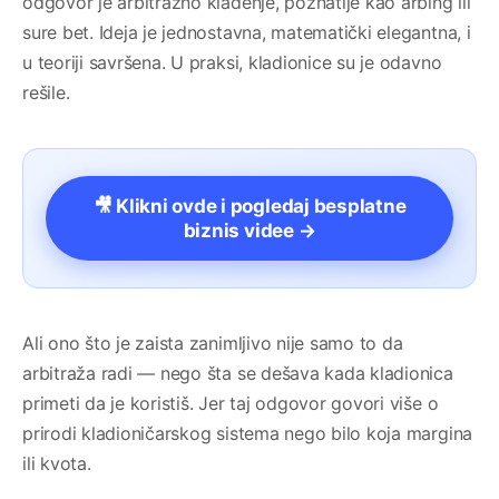
odgovor je arbitražno klađenje, poznatije kao arbing ili
sure bet. Ideja je jednostavna, matematički elegantna, i
u teoriji savršena. U praksi, kladionice su je odavno
rešile.
🎥 Klikni ovde i pogledaj besplatne
biznis videe →
Ali ono što je zaista zanimljivo nije samo to da
arbitraža radi — nego šta se dešava kada kladionica
primeti da je koristiš. Jer taj odgovor govori više o
prirodi kladioničarskog sistema nego bilo koja margina
ili kvota.