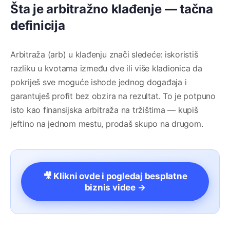
Šta je arbitražno klađenje — tačna
definicija
Arbitraža (arb) u klađenju znači sledeće: iskoristiš
razliku u kvotama između dve ili više kladionica da
pokriješ sve moguće ishode jednog događaja i
garantuješ profit bez obzira na rezultat. To je potpuno
isto kao finansijska arbitraža na tržištima — kupiš
jeftino na jednom mestu, prodaš skupo na drugom.
🎥 Klikni ovde i pogledaj besplatne
biznis videe →