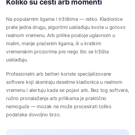
Koliko su česti arb momenti
Na popularnim ligama i tržištima — retko. Kladionice
prate jedna drugu, algoritmi usklađuju kvote u gotovo
realnom vremenu. Arb prilike postoje uglavnom u
malim, manje praćenim ligama, ili u kratkim
vremenskim prozorima pre nego što se tržišta
usklađuju.
Profesionalni arb betteri koriste specijalizovane
softvere koji skeniraju desetine kladionica u realnom
vremenu i alertuju kada se pojavi arb. Bez tog softvera,
ručno pronalaženje arb prilikama je praktično
nemoguće — mozak ne može procesirati toliko
podataka dovoljno brzo.