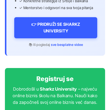
✓ Konkretne strategije iz Srbije i Balkana
✓ Mentorstvo i odgovori na sva tvoja pitanja
👉 PRIDRUŽI SE SHARKZ
UNIVERSITY
📚 Ili pogledaj
sve besplatne videe
Registruj se
Dobrodošli u
Sharkz University
– najveću
online biznis školu na Balkanu. Nauči kako
da započneš svoj online biznis već danas.