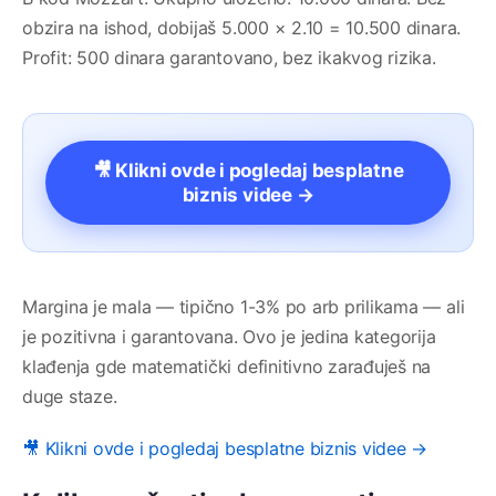
obzira na ishod, dobijaš 5.000 × 2.10 = 10.500 dinara.
Profit: 500 dinara garantovano, bez ikakvog rizika.
🎥 Klikni ovde i pogledaj besplatne
biznis videe →
Margina je mala — tipično 1-3% po arb prilikama — ali
je pozitivna i garantovana. Ovo je jedina kategorija
klađenja gde matematički definitivno zarađuješ na
duge staze.
🎥 Klikni ovde i pogledaj besplatne biznis videe →