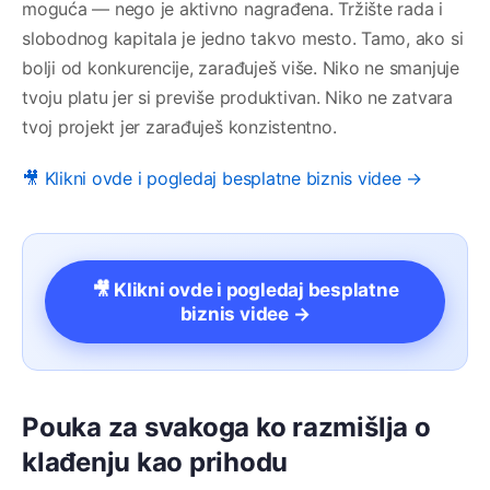
moguća — nego je aktivno nagrađena. Tržište rada i
slobodnog kapitala je jedno takvo mesto. Tamo, ako si
bolji od konkurencije, zarađuješ više. Niko ne smanjuje
tvoju platu jer si previše produktivan. Niko ne zatvara
tvoj projekt jer zarađuješ konzistentno.
🎥 Klikni ovde i pogledaj besplatne biznis videe →
🎥 Klikni ovde i pogledaj besplatne
biznis videe →
Pouka za svakoga ko razmišlja o
klađenju kao prihodu