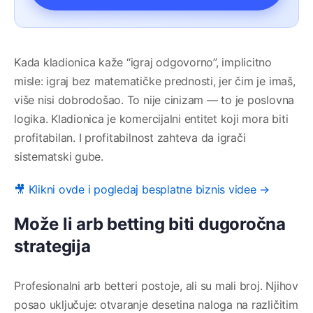
Kada kladionica kaže “igraj odgovorno”, implicitno
misle: igraj bez matematičke prednosti, jer čim je imaš,
više nisi dobrodošao. To nije cinizam — to je poslovna
logika. Kladionica je komercijalni entitet koji mora biti
profitabilan. I profitabilnost zahteva da igrači
sistematski gube.
🎥 Klikni ovde i pogledaj besplatne biznis videe →
Može li arb betting biti dugoročna
strategija
Profesionalni arb betteri postoje, ali su mali broj. Njihov
posao uključuje: otvaranje desetina naloga na različitim