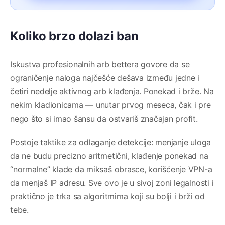
Koliko brzo dolazi ban
Iskustva profesionalnih arb bettera govore da se
ograničenje naloga najčešće dešava između jedne i
četiri nedelje aktivnog arb klađenja. Ponekad i brže. Na
nekim kladionicama — unutar prvog meseca, čak i pre
nego što si imao šansu da ostvariš značajan profit.
Postoje taktike za odlaganje detekcije: menjanje uloga
da ne budu precizno aritmetični, klađenje ponekad na
“normalne” klade da miksaš obrasce, korišćenje VPN-a
da menjaš IP adresu. Sve ovo je u sivoj zoni legalnosti i
praktično je trka sa algoritmima koji su bolji i brži od
tebe.