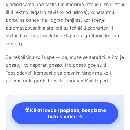
kladionicama pod različitim imenima (što je u sivoj zoni
ili direktno ilegalno zavisno od uslova), konstantnu
borbu sa banovima i ograničenjima, korišćenje
automatizovanih alata koji su tehnički zabranjeni, i
stalnu trku da se uvek bude ispred algoritama koji su
sve bolji.
Za nekolicinu koji uspe — da, može se zaraditi. Ali to je
posao, i to naporan posao. I to posao gde su ti
“poslodavci” kompanije sa pravnim timovima koji
aktivno rade protiv tebe. Nije romantičan izgled.
🎥 Klikni ovde i pogledaj besplatne
biznis videe →