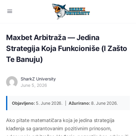
Maxbet Arbitraža — Jedina
Strategija Koja Funkcioniše (I Zašto
Te Banuju)
SharkZ University
June 5, 2026
Objavljeno:
5. June 2026. |
Ažurirano:
8. June 2026.
Ako pitate matematičara koja je jedina strategija
klađenja sa garantovanim pozitivnim prinosom,