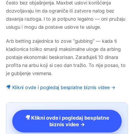
često bez objašnjenja. Maxbet uslovi korišćenja
dozvoljavaju im da ograniče ili zatvore nalog bez
davanja razloga. I to je potpuno legalno — oni pružaju
uslugu i mogu da postave uslove te usluge.
Arb betting zajednica to zove “gubbing” — kada ti
kladionica toliko smanji maksimalne uloge da arbing
postaje ekonomski beskorisan. Zarađuješ 10 dinara
profita na arbu koji si ceo dan tražio. To nije posao, to
je gubljenje vremena.
🎥 Klikni ovde i pogledaj besplatne biznis videe →
🎥 Klikni ovde i pogledaj besplatne
biznis videe →