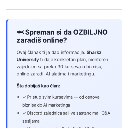
🦈 Spreman si da OZBILJNO
zaradiš online?
Ovaj članak ti je dao informacije.
Sharkz
University
ti daje konkretan plan, mentore i
zajednicu sa preko 30 kurseva o biznisu,
online zaradi, AI alatima i marketingu.
Šta dobijaš kao član:
✓ Pristup svim kursevima — od osnova
biznisa do AI marketinga
✓ Discord zajednica sa live sastancima i Q&A
sesijama