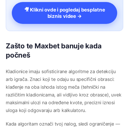
🎥 Klikni ovde i pogledaj besplatne
biznis videe →
Zašto te Maxbet banuje kada
počneš
Kladionice imaju sofisticirane algoritme za detekciju
arb igrača. Znaci koji te odaju su specifični obrasci:
klađenje na oba ishoda istog meča (tehnički na
različitim kladionicama, ali vidljivo kroz obrasce), uvek
maksimalni ulozi na određene kvote, precizni iznosi
uloga koji odgovaraju arb kalkulatoru.
Kada algoritam označi tvoj nalog, sledi ograničenje —