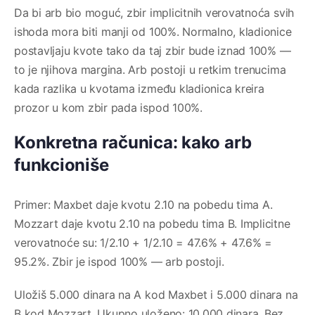
Da bi arb bio moguć, zbir implicitnih verovatnoća svih
ishoda mora biti manji od 100%. Normalno, kladionice
postavljaju kvote tako da taj zbir bude iznad 100% —
to je njihova margina. Arb postoji u retkim trenucima
kada razlika u kvotama između kladionica kreira
prozor u kom zbir pada ispod 100%.
Konkretna računica: kako arb
funkcioniše
Primer: Maxbet daje kvotu 2.10 na pobedu tima A.
Mozzart daje kvotu 2.10 na pobedu tima B. Implicitne
verovatnoće su: 1/2.10 + 1/2.10 = 47.6% + 47.6% =
95.2%. Zbir je ispod 100% — arb postoji.
Uložiš 5.000 dinara na A kod Maxbet i 5.000 dinara na
B kod Mozzart. Ukupno uloženo: 10.000 dinara. Bez