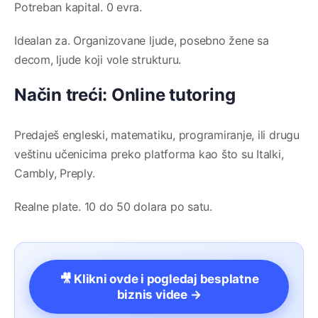
Potreban kapital. 0 evra.
Idealan za. Organizovane ljude, posebno žene sa
decom, ljude koji vole strukturu.
Način treći: Online tutoring
Predaješ engleski, matematiku, programiranje, ili drugu
veštinu učenicima preko platforma kao što su Italki,
Cambly, Preply.
Realne plate. 10 do 50 dolara po satu.
🎥 Klikni ovde i pogledaj besplatne
biznis videe →