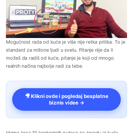
Mogućnost rada od kuće je više nije retka prilika. To je
standard za milione ljudi u svetu. Pitanje nije da li
možeš da radiš od kuće, pitanje je koji od mnogo
realnih načina najbolje radi za tebe.
🎥 Klikni ovde i pogledaj besplatne
biznis videe →
Idemo kroz 10 konkretnih puteva za zaradu iz kuće.