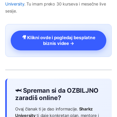
University
. Tu imam preko 30 kurseva i mesečne live
sesije.
🎥 Klikni ovde i pogledaj besplatne
biznis videe →
🦈 Spreman si da OZBILJNO
zaradiš online?
Ovaj članak ti je dao informacije.
Sharkz
University
ti daje konkretan plan, mentore i