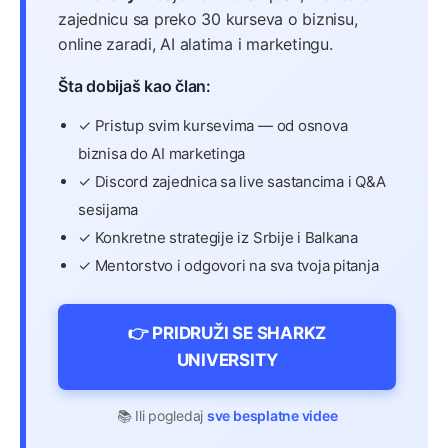
zajednicu sa preko 30 kurseva o biznisu,
online zaradi, AI alatima i marketingu.
Šta dobijaš kao član:
✓ Pristup svim kursevima — od osnova
biznisa do AI marketinga
✓ Discord zajednica sa live sastancima i Q&A
sesijama
✓ Konkretne strategije iz Srbije i Balkana
✓ Mentorstvo i odgovori na sva tvoja pitanja
👉 PRIDRUŽI SE SHARKZ
UNIVERSITY
📚 Ili pogledaj
sve besplatne videe