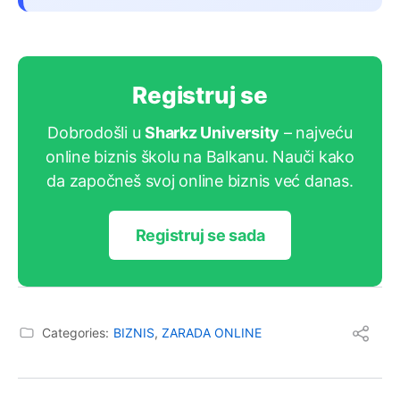
Registruj se
Dobrodošli u
Sharkz University
– najveću
online biznis školu na Balkanu. Nauči kako
da započneš svoj online biznis već danas.
Registruj se sada
Categories:
BIZNIS
,
ZARADA ONLINE