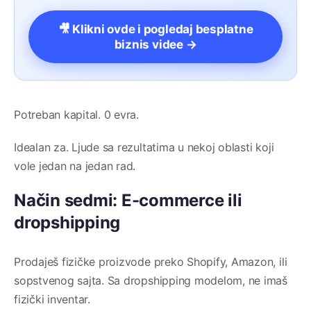
🎥 Klikni ovde i pogledaj besplatne
biznis videe →
Potreban kapital. 0 evra.
Idealan za. Ljude sa rezultatima u nekoj oblasti koji
vole jedan na jedan rad.
Način sedmi: E-commerce ili
dropshipping
Prodaješ fizičke proizvode preko Shopify, Amazon, ili
sopstvenog sajta. Sa dropshipping modelom, ne imaš
fizički inventar.