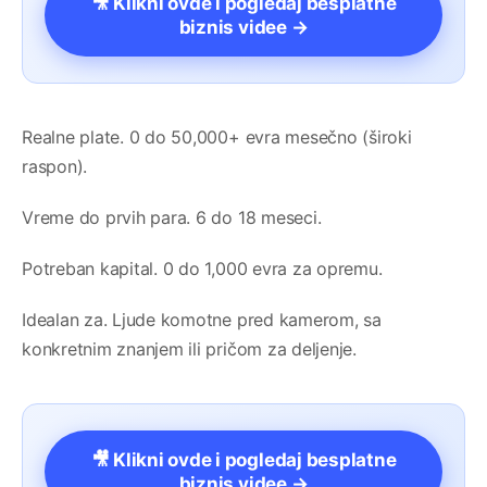
🎥 Klikni ovde i pogledaj besplatne
biznis videe →
Realne plate. 0 do 50,000+ evra mesečno (široki
raspon).
Vreme do prvih para. 6 do 18 meseci.
Potreban kapital. 0 do 1,000 evra za opremu.
Idealan za. Ljude komotne pred kamerom, sa
konkretnim znanjem ili pričom za deljenje.
🎥 Klikni ovde i pogledaj besplatne
biznis videe →