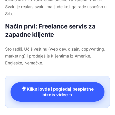
Svaki je realan, svaki ima ljude koji ga rade uspešno u
Srbiji.
Način prvi: Freelance servis za
zapadne klijente
Što radiš. Učiš veštinu (web dev, dizajn, copywriting,
marketing) i prodaješ je klijentima iz Amerike,
Engleske, Nemačke.
🎥 Klikni ovde i pogledaj besplatne
biznis videe →