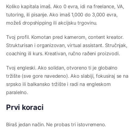
Koliko kapitala imaš. Ako 0 evra, idi na freelance, VA,
tutoring, ili pisanje. Ako imaš 1,000 do 3,000 evra,
možeš dropshipping ili akcijsku trgovinu.
Tvoj profil. Komotan pred kamerom, content kreator.
Strukturisan i organizovan, virtual assistant. Stručnjak,
coaching ili kurs. Kreativan, ručno raðeni proizvodi.
Tvoj engleski. Ako solidan, otvoreno ti je globalno
tržište (sve gore navedeno). Ako slabiji, fokusiraj se na
srpsko ili balkansko tržište i radi na engleskom
paralelno.
Prvi koraci
Biraš jedan način. Ne probas tri istovremeno.