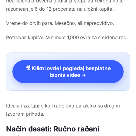
Realistična prosečna godišnja stopa za nekoga ko je
razumean je 6 do 12 procenata na uložni kapital.
Vreme do prvih para. Mesečno, ali nepredvidivo.
Potreban kapital. Minimum 1,000 evra za smisleno rad.
🎥 Klikni ovde i pogledaj besplatne
biznis videe →
Idealan za. Ljude koji rade ovo paralelno sa drugim
izvorom prihoda.
Način deseti: Ručno raðeni