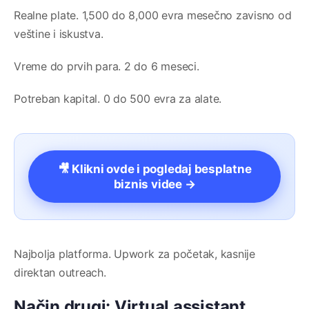
Realne plate. 1,500 do 8,000 evra mesečno zavisno od
veštine i iskustva.
Vreme do prvih para. 2 do 6 meseci.
Potreban kapital. 0 do 500 evra za alate.
🎥 Klikni ovde i pogledaj besplatne
biznis videe →
Najbolja platforma. Upwork za početak, kasnije
direktan outreach.
Način drugi: Virtual assistant