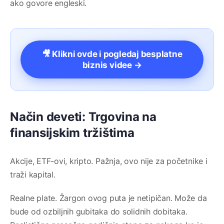
ako govore engleski.
🎥 Klikni ovde i pogledaj besplatne
biznis videe →
Način deveti: Trgovina na
finansijskim tržištima
Akcije, ETF-ovi, kripto. Pažnja, ovo nije za početnike i
traži kapital.
Realne plate. Žargon ovog puta je netipičan. Može da
bude od ozbiljnih gubitaka do solidnih dobitaka.