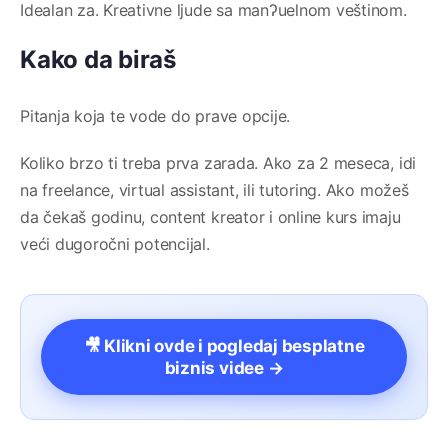
Idealan za. Kreativne ljude sa manʔuelnom veštinom.
Kako da biraš
Pitanja koja te vode do prave opcije.
Koliko brzo ti treba prva zarada. Ako za 2 meseca, idi
na freelance, virtual assistant, ili tutoring. Ako možeš
da čekaš godinu, content kreator i online kurs imaju
veći dugoročni potencijal.
🎥 Klikni ovde i pogledaj besplatne
biznis videe →