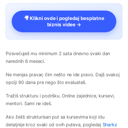
🎥 Klikni ovde i pogledaj besplatne
biznis videe →
Posvećuješ mu minimum 2 sata dnevno svaki dan
narednih 6 meseci.
Ne menjas pravac čim nešto ne ide pravo. Dajš svakoj
opciji 90 dana pre nego što evaluateš.
Tražiš strukturu i podršku. Online zajednice, kursevi,
mentori. Sami ne ideš.
Ako želiš strukturisan put sa kursevima koji idu
detaljnije kroz svaki od ovih puteva, pogledaj
Sharkz