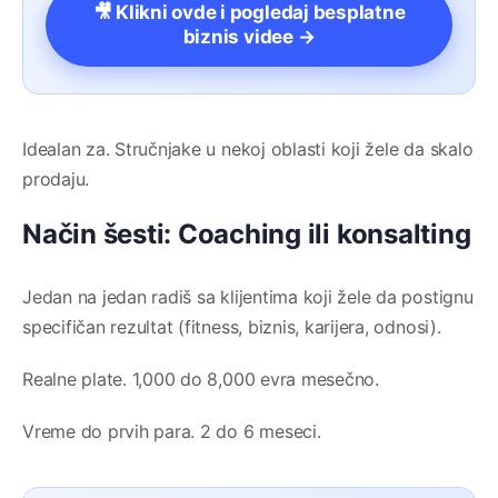
🎥 Klikni ovde i pogledaj besplatne
biznis videe →
Idealan za. Stručnjake u nekoj oblasti koji žele da skalo
prodaju.
Način šesti: Coaching ili konsalting
Jedan na jedan radiš sa klijentima koji žele da postignu
specifičan rezultat (fitness, biznis, karijera, odnosi).
Realne plate. 1,000 do 8,000 evra mesečno.
Vreme do prvih para. 2 do 6 meseci.