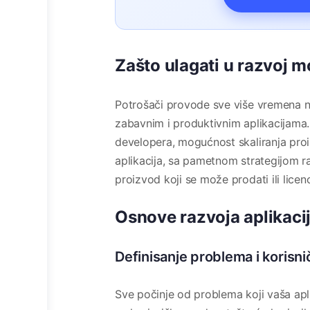
Zašto ulagati u razvoj mo
Potrošači provode sve više vremena n
zabavnim i produktivnim aplikacijama. 
developera, mogućnost skaliranja proiz
aplikacija, sa pametnom strategijom ras
proizvod koji se može prodati ili licenc
Osnove razvoja aplikaci
Definisanje problema i korisn
Sve počinje od problema koji vaša apl