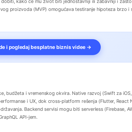
dobiti, kako će mu život biti jednostavniji ili zabavniji i zašto
živog proizvoda (MVP) omogućava testiranje hipoteza brzo i 
vde i pogledaj besplatne biznis videe →
ike, budžeta i vremenskog okvira. Native razvoj (Swift za iOS,
performanse i UX, dok cross-platform rešenja (Flutter, React 
održavanja. Backend servisi mogu biti serverless (Firebase, 
T/GraphQL API-jem.