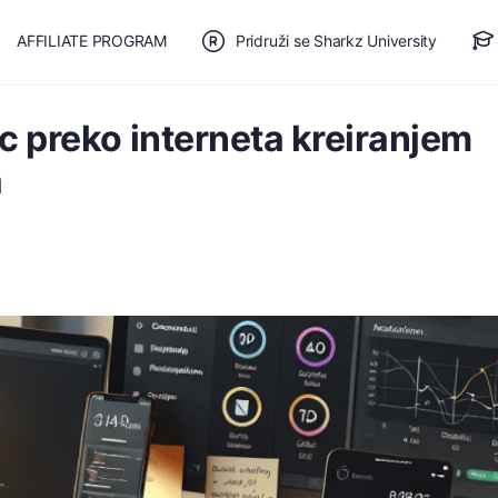
AFFILIATE PROGRAM
Pridruži se Sharkz University
TE SE
🎯 BESPLATAN PLAN
c preko interneta kreiranjem
a