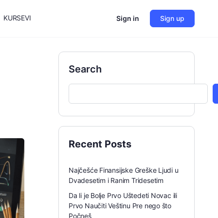
KURSEVI
Sign in
Sign up
Search
Recent Posts
Najčešće Finansijske Greške Ljudi u
Dvadesetim i Ranim Tridesetim
Da li je Bolje Prvo Uštedeti Novac ili
Prvo Naučiti Veštinu Pre nego što
Počneš