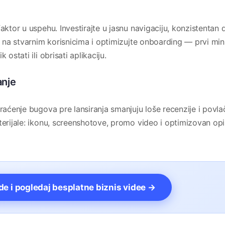
aktor u uspehu. Investirajte u jasnu navigaciju, konzistentan d
ve na stvarnim korisnicima i optimizujte onboarding — prvi min
ostati ili obrisati aplikaciju.
anje
praćenje bugova pre lansiranja smanjuju loše recenzije i povla
terijale: ikonu, screenshotove, promo video i optimizovan opi
vde i pogledaj besplatne biznis videe →