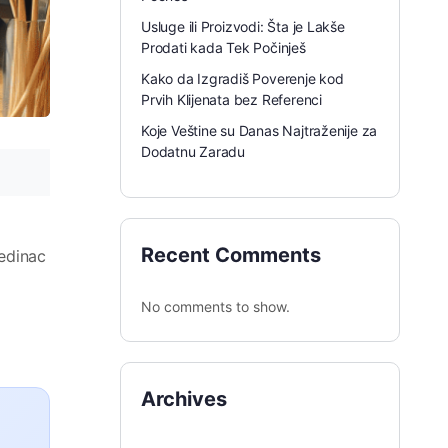
Usluge ili Proizvodi: Šta je Lakše
Prodati kada Tek Počinješ
Kako da Izgradiš Poverenje kod
Prvih Klijenata bez Referenci
Koje Veštine su Danas Najtraženije za
Dodatnu Zaradu
Recent Comments
jedinac
No comments to show.
Archives