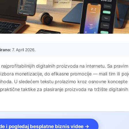
irano:
7. April 2026.
najprofitabilnijih digitalnih proizvoda na internetu. Sa pravim
izbora monetizacije, do efikasne promocije — mali tim ili po
 prihoda. U sledećem tekstu prolazimo kroz osnovne koncepte
praktične taktike za plasiranje proizvoda na tržište digitalnih
vde i pogledaj besplatne biznis videe →