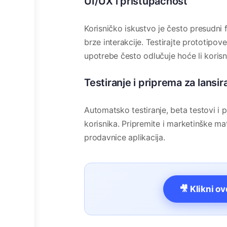
UI/UX i pristupačnost
Korisničko iskustvo je često presudni f
brze interakcije. Testirajte prototipo
upotrebe često odlučuje hoće li korisnik 
Testiranje i priprema za lansir
Automatsko testiranje, beta testovi i 
korisnika. Pripremite i marketinške ma
prodavnice aplikacija.
🎥 Klikni o