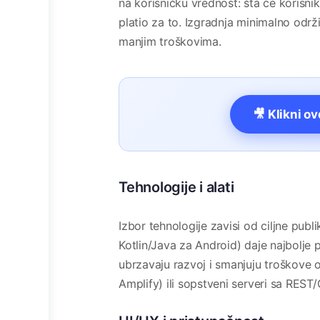
na korisničku vrednost: šta će korisnik 
platio za to. Izgradnja minimalno odr
manjim troškovima.
🎥 Klikni o
Tehnologije i alati
Izbor tehnologije zavisi od ciljne publ
Kotlin/Java za Android) daje najbolje 
ubrzavaju razvoj i smanjuju troškove 
Amplify) ili sopstveni serveri sa RES