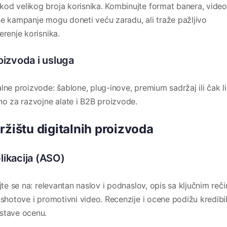
od velikog broja korisnika. Kombinujte format banera, video
ne kampanje mogu doneti veću zaradu, ali traže pažljivo
erenje korisnika.
oizvoda i usluga
lne proizvode: šablone, plug-inove, premium sadržaj ili čak l
no za razvojne alate i B2B proizvode.
ržištu digitalnih proizvoda
likacija (ASO)
jte se na: relevantan naslov i podnaslov, opis sa ključnim reč
nshotove i promotivni video. Recenzije i ocene podižu kredibi
ostave ocenu.