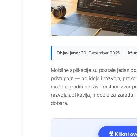
Objavljeno:
30. December 2025. |
Ažur
Mobilne aplikacije su postale jedan od 
pristupom — od ideje i razvoja, preko 
može izgraditi održiv i rastući izvor
razvoja aplikacija, modele za zaradu i 
dobara.
🎥 Klikni o