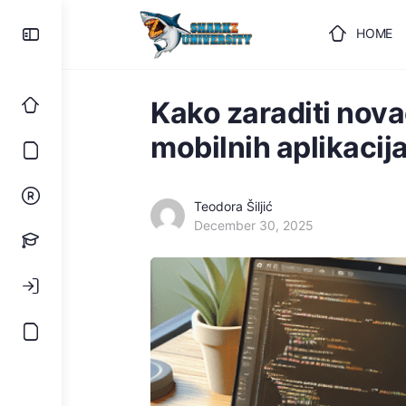
HOME
ULOGUJ
Kako zaraditi nova
mobilnih aplikacij
Teodora Šiljić
December 30, 2025