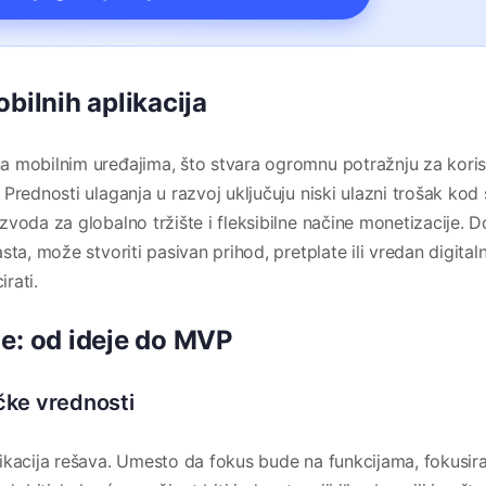
bilnih aplikacija
a mobilnim uređajima, što stvara ogromnu potražnju za koris
Prednosti ulaganja u razvoj uključuju niski ulazni trošak kod 
voda za globalno tržište i fleksibilne načine monetizacije. 
ta, može stvoriti pasivan prihod, pretplate ili vredan digitaln
irati.
je: od ideje do MVP
ičke vrednosti
ikacija rešava. Umesto da fokus bude na funkcijama, fokusira