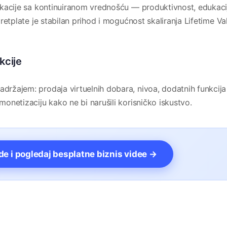
plikacije sa kontinuiranom vrednošću — produktivnost, edukaci
 pretplate je stabilan prihod i mogućnost skaliranja Lifetime Va
kcije
držajem: prodaja virtuelnih dobara, nivoa, dodatnih funkcija i
 monetizaciju kako ne bi narušili korisničko iskustvo.
vde i pogledaj besplatne biznis videe →