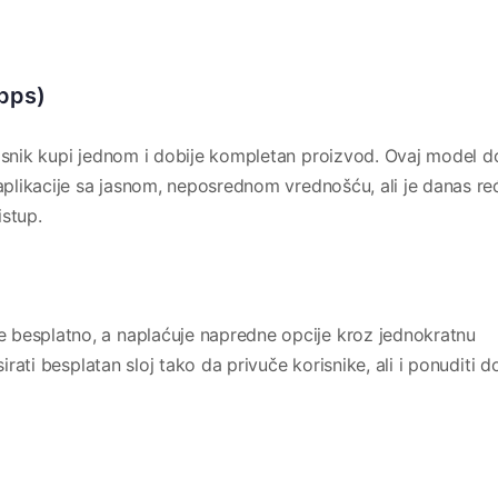
apps)
risnik kupi jednom i dobije kompletan proizvod. Ovaj model 
 aplikacije sa jasnom, neposrednom vrednošću, ali je danas re
istup.
 besplatno, a naplaćuje napredne opcije kroz jednokratnu
sirati besplatan sloj tako da privuče korisnike, ali i ponuditi d