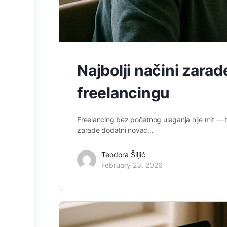
Najbolji načini zara
freelancingu
Freelancing bez početnog ulaganja nije mit — to
zarade dodatni novac…
Teodora Šiljić
February 23, 2026