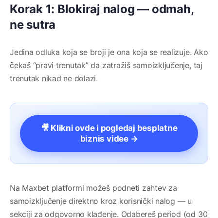
Korak 1: Blokiraj nalog — odmah,
ne sutra
Jedina odluka koja se broji je ona koja se realizuje. Ako
čekaš “pravi trenutak” da zatražiš samoizključenje, taj
trenutak nikad ne dolazi.
🎥 Klikni ovde i pogledaj besplatne
biznis videe →
Na Maxbet platformi možeš podneti zahtev za
samoizključenje direktno kroz korisnički nalog — u
sekciji za odgovorno klađenje. Odabereš period (od 30