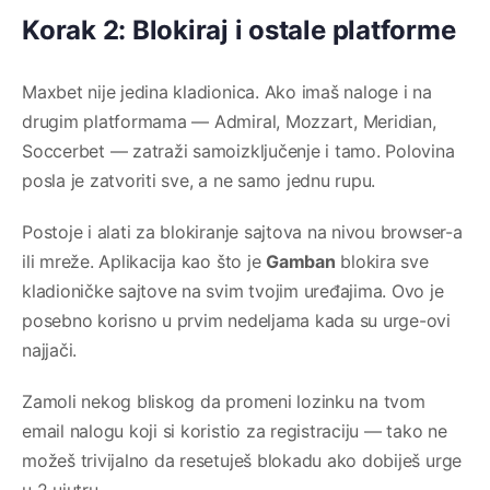
Korak 2: Blokiraj i ostale platforme
Maxbet nije jedina kladionica. Ako imaš naloge i na
drugim platformama — Admiral, Mozzart, Meridian,
Soccerbet — zatraži samoizključenje i tamo. Polovina
posla je zatvoriti sve, a ne samo jednu rupu.
Postoje i alati za blokiranje sajtova na nivou browser-a
ili mreže. Aplikacija kao što je
Gamban
blokira sve
kladioničke sajtove na svim tvojim uređajima. Ovo je
posebno korisno u prvim nedeljama kada su urge-ovi
najjači.
Zamoli nekog bliskog da promeni lozinku na tvom
email nalogu koji si koristio za registraciju — tako ne
možeš trivijalno da resetuješ blokadu ako dobiješ urge