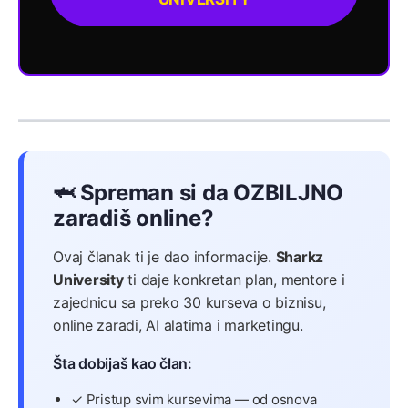
🦈 Spreman si da OZBILJNO
zaradiš online?
Ovaj članak ti je dao informacije.
Sharkz
University
ti daje konkretan plan, mentore i
zajednicu sa preko 30 kurseva o biznisu,
online zaradi, AI alatima i marketingu.
Šta dobijaš kao član:
✓ Pristup svim kursevima — od osnova