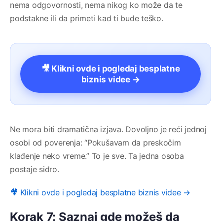
nema odgovornosti, nema nikog ko može da te
podstakne ili da primeti kad ti bude teško.
🎥 Klikni ovde i pogledaj besplatne
biznis videe →
Ne mora biti dramatična izjava. Dovoljno je reći jednoj
osobi od poverenja: “Pokušavam da preskočim
klađenje neko vreme.” To je sve. Ta jedna osoba
postaje sidro.
🎥 Klikni ovde i pogledaj besplatne biznis videe →
Korak 7: Saznaj gde možeš da