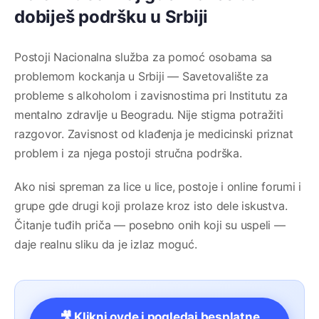
dobiješ podršku u Srbiji
Postoji Nacionalna služba za pomoć osobama sa
problemom kockanja u Srbiji — Savetovalište za
probleme s alkoholom i zavisnostima pri Institutu za
mentalno zdravlje u Beogradu. Nije stigma potražiti
razgovor. Zavisnost od klađenja je medicinski priznat
problem i za njega postoji stručna podrška.
Ako nisi spreman za lice u lice, postoje i online forumi i
grupe gde drugi koji prolaze kroz isto dele iskustva.
Čitanje tuđih priča — posebno onih koji su uspeli —
daje realnu sliku da je izlaz moguć.
🎥 Klikni ovde i pogledaj besplatne