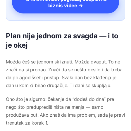
biznis videe →
Plan nije jednom za svagda — i to
je okej
Možda ćeš se jednom skliznuti. Možda dvaput. To ne
znači da si propao. Znači da se nešto desilo i da treba
da prilagodišsebi pristup. Svaki dan bez klađenja je
dan u kom si birao drugačije. Ti dani se skupljaju.
Ono što je sigurno: čekanje da “dođeš do dna” pre
nego što preduprediš ništa ne menja — samo
produžava put. Ako znaš da ima problem, sada je pravi
trenutak za korak 1.