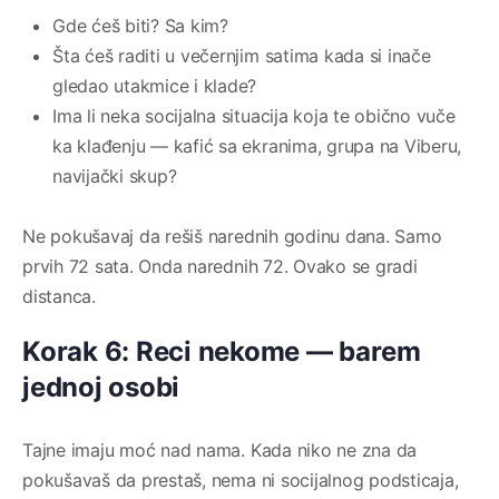
Gde ćeš biti? Sa kim?
Šta ćeš raditi u večernjim satima kada si inače
gledao utakmice i klade?
Ima li neka socijalna situacija koja te obično vuče
ka klađenju — kafić sa ekranima, grupa na Viberu,
navijački skup?
Ne pokušavaj da rešiš narednih godinu dana. Samo
prvih 72 sata. Onda narednih 72. Ovako se gradi
distanca.
Korak 6: Reci nekome — barem
jednoj osobi
Tajne imaju moć nad nama. Kada niko ne zna da
pokušavaš da prestaš, nema ni socijalnog podsticaja,