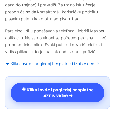
dana do trajnog) i potvrdiš. Za trajno isključenje,
preporuča se da kontaktiraš i korisničku podršku
pisanim putem kako bi imao pisani trag.
Paralelno, idi u podešavanja telefona i izbriši Maxbet
aplikaciju. Ne samo ukloni sa početnog ekrana — već
potpuno deinstaliraj. Svaki put kad otvoriš telefon i
vidiš aplikaciju, to je mali okidač. Ukloni ga fizički.
🎥 Klikni ovde i pogledaj besplatne biznis videe →
🎥 Klikni ovde i pogledaj besplatne
biznis videe →