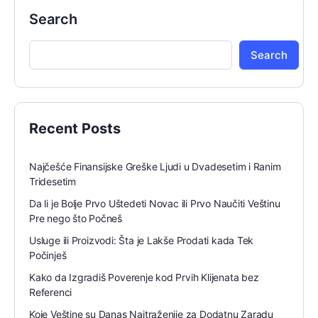
Search
Search
Recent Posts
Najčešće Finansijske Greške Ljudi u Dvadesetim i Ranim
Tridesetim
Da li je Bolje Prvo Uštedeti Novac ili Prvo Naučiti Veštinu
Pre nego što Počneš
Usluge ili Proizvodi: Šta je Lakše Prodati kada Tek
Počinješ
Kako da Izgradiš Poverenje kod Prvih Klijenata bez
Referenci
Koje Veštine su Danas Najtraženije za Dodatnu Zaradu