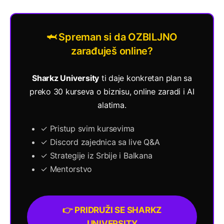
🦈 Spreman si da OZBILJNO
zarađuješ online?
Sharkz University
ti daje konkretan plan sa
preko 30 kurseva o biznisu, online zaradi i AI
alatima.
✓ Pristup svim kursevima
✓ Discord zajednica sa live Q&A
✓ Strategije iz Srbije i Balkana
✓ Mentorstvo
👉 PRIDRUŽI SE SHARKZ
UNIVERSITY