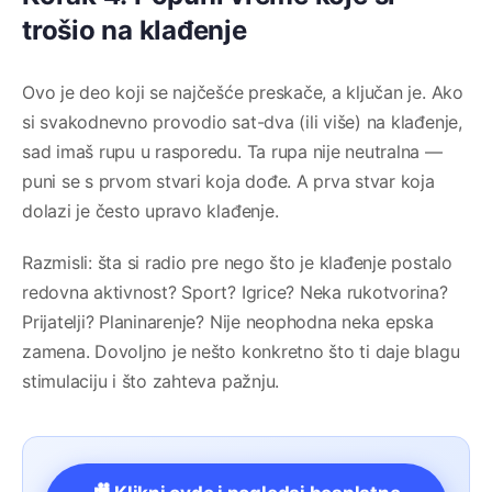
trošio na klađenje
Ovo je deo koji se najčešće preskače, a ključan je. Ako
si svakodnevno provodio sat-dva (ili više) na klađenje,
sad imaš rupu u rasporedu. Ta rupa nije neutralna —
puni se s prvom stvari koja dođe. A prva stvar koja
dolazi je često upravo klađenje.
Razmisli: šta si radio pre nego što je klađenje postalo
redovna aktivnost? Sport? Igrice? Neka rukotvorina?
Prijatelji? Planinarenje? Nije neophodna neka epska
zamena. Dovoljno je nešto konkretno što ti daje blagu
stimulaciju i što zahteva pažnju.