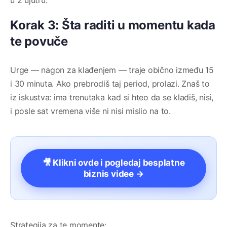
u 2 ujutru.
Korak 3: Šta raditi u momentu kada
te povuče
Urge — nagon za klađenjem — traje obično između 15
i 30 minuta. Ako prebrodiš taj period, prolazi. Znaš to
iz iskustva: ima trenutaka kad si hteo da se kladiš, nisi,
i posle sat vremena više ni nisi mislio na to.
🎥 Klikni ovde i pogledaj besplatne
biznis videe →
Strategija za te momente: