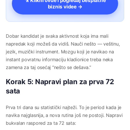
🎥 Klikni ovde i pogledaj besplatne
biznis videe →
Dobar kandidat je svaka aktivnost koja ima mali
napredak koji možeš da vidiš. Nauči nešto — veštinu,
jezik, muzički instrument. Mozgu koji je navikao na
instant povratnu informaciju kladionice treba neka
zamena za taj osećaj “nešto se dešava.”
Korak 5: Napravi plan za prva 72
sata
Prva tri dana su statistički najteži. To je period kada je
navika najglasnija, a nova rutina još ne postoji. Napravi
bukvalan raspored za ta 72 sata: