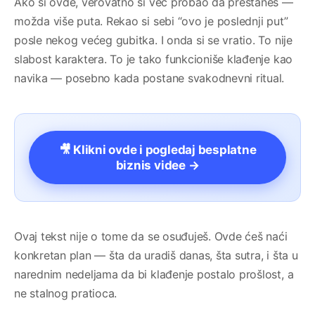
Ako si ovde, verovatno si već probao da prestaneš —
možda više puta. Rekao si sebi “ovo je poslednji put”
posle nekog većeg gubitka. I onda si se vratio. To nije
slabost karaktera. To je tako funkcioniše klađenje kao
navika — posebno kada postane svakodnevni ritual.
🎥 Klikni ovde i pogledaj besplatne
biznis videe →
Ovaj tekst nije o tome da se osuđuješ. Ovde ćeš naći
konkretan plan — šta da uradiš danas, šta sutra, i šta u
narednim nedeljama da bi klađenje postalo prošlost, a
ne stalnog pratioca.