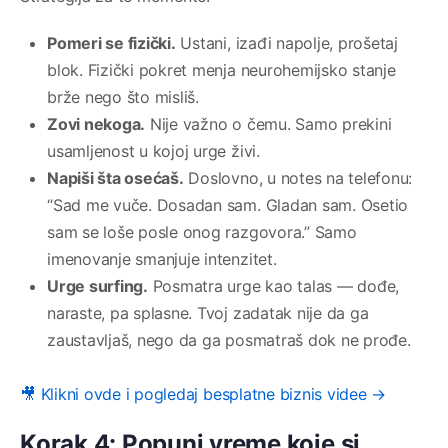
Pomeri se fizički.
Ustani, izađi napolje, prošetaj
blok. Fizički pokret menja neurohemijsko stanje
brže nego što misliš.
Zovi nekoga.
Nije važno o čemu. Samo prekini
usamljenost u kojoj urge živi.
Napiši šta osećaš.
Doslovno, u notes na telefonu:
“Sad me vuče. Dosadan sam. Gladan sam. Osetio
sam se loše posle onog razgovora.” Samo
imenovanje smanjuje intenzitet.
Urge surfing.
Posmatra urge kao talas — dođe,
naraste, pa splasne. Tvoj zadatak nije da ga
zaustavljaš, nego da ga posmatraš dok ne prođe.
🎥 Klikni ovde i pogledaj besplatne biznis videe →
Korak 4: Popuni vreme koje si