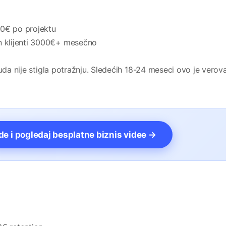
0€ po projektu
n klijenti 3000€+ mesečno
nuda nije stigla potražnju. Sledećih 18-24 meseci ovo je verov
vde i pogledaj besplatne biznis videe →