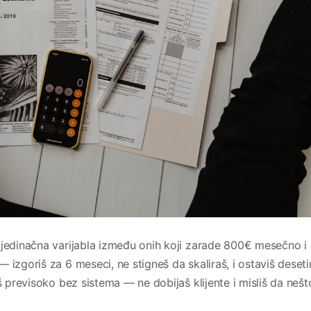
jedinačna varijabla između onih koji zarade 800€ mesečno i 
 izgoriš za 6 meseci, ne stigneš da skaliraš, i ostaviš deseti
š previsoko bez sistema — ne dobijaš klijente i misliš da nešt