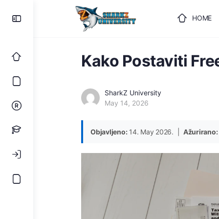
HOME
ULOGUJ
Kako Postaviti Fr
SharkZ University
May 14, 2026
Objavljeno:
14. May 2026. |
Ažurirano: