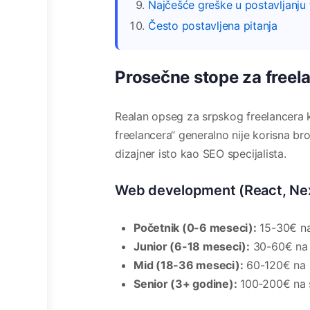
Najčešće greške u postavljanju
Često postavljena pitanja
Prosečne stope za freela
Realan opseg za srpskog freelancera koj
freelancera“ generalno nije korisna br
dizajner isto kao SEO specijalista.
Web development (React, Nex
Početnik (0-6 meseci):
15-30€ na
Junior (6-18 meseci):
30-60€ na 
Mid (18-36 meseci):
60-120€ na 
Senior (3+ godine):
100-200€ na 