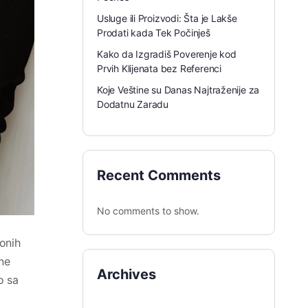
Usluge ili Proizvodi: Šta je Lakše
Prodati kada Tek Počinješ
Kako da Izgradiš Poverenje kod
Prvih Klijenata bez Referenci
Koje Veštine su Danas Najtraženije za
Dodatnu Zaradu
Recent Comments
No comments to show.
onih
ne
Archives
o sa