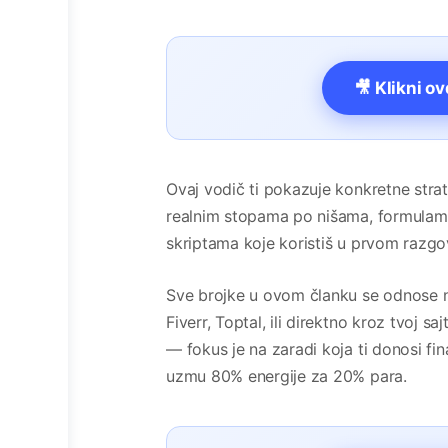
🎥 Klikni o
Ovaj vodič ti pokazuje konkretne strat
realnim stopama po nišama, formulama
skriptama koje koristiš u prvom razgo
Sve brojke u ovom članku se odnose na
Fiverr, Toptal, ili direktno kroz tvoj s
— fokus je na zaradi koja ti donosi fin
uzmu 80% energije za 20% para.