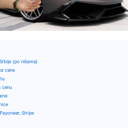
Srbije (po nišama)
ce cene
tu
a cenu
cene
nice
 Payoneer, Stripe