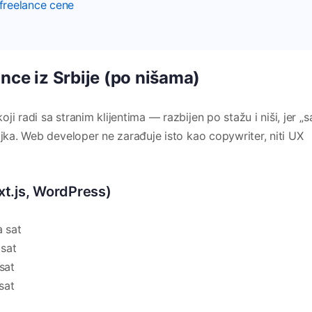
 freelance cene
nce iz Srbije (po nišama)
i radi sa stranim klijentima — razbijen po stažu i niši, jer „s
ojka. Web developer ne zarađuje isto kao copywriter, niti UX
t.js, WordPress)
 sat
sat
sat
sat