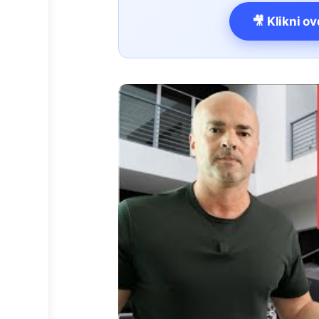
🎥 Klikni o