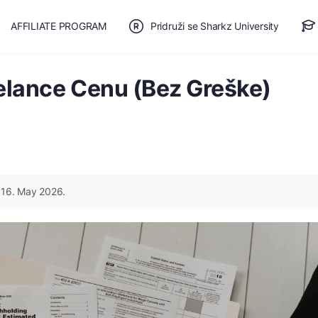
AFFILIATE PROGRAM
Pridruži se Sharkz University
TE SE
🎯 BESPLATAN PLAN
eelance Cenu (Bez Greške)
16. May 2026.