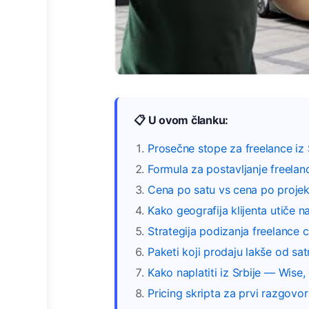
📋 U ovom članku:
Prosečne stope za freelance iz 
Formula za postavljanje freelan
Cena po satu vs cena po projek
Kako geografija klijenta utiče n
Strategija podizanja freelance 
Paketi koji prodaju lakše od sat
Kako naplatiti iz Srbije — Wise,
Pricing skripta za prvi razgovor