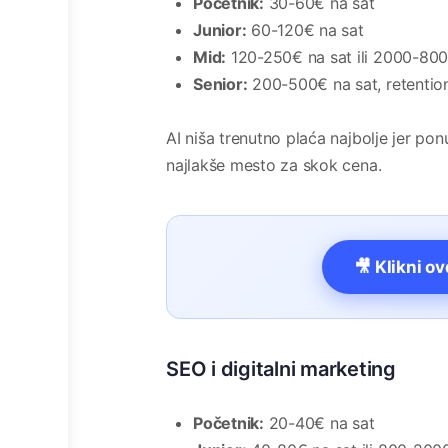
Početnik:
30-60€ na sat
Junior:
60-120€ na sat
Mid:
120-250€ na sat ili 2000-800
Senior:
200-500€ na sat, retentio
AI niša trenutno plaća najbolje jer po
najlakše mesto za skok cena.
🎥 Klikni o
SEO i digitalni marketing
Početnik:
20-40€ na sat