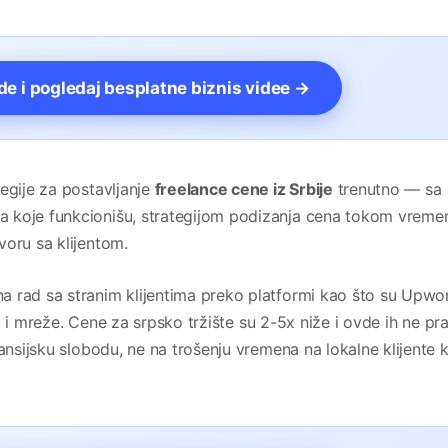
vde i pogledaj besplatne biznis videe →
egije za postavljanje
freelance cene iz Srbije
trenutno — sa
 koje funkcionišu, strategijom podizanja cena tokom vremen
voru sa klijentom.
 rad sa stranim klijentima preko platformi kao što su Upwo
ajt i mreže. Cene za srpsko tržište su 2-5x niže i ovde ih ne pr
ansijsku slobodu, ne na trošenju vremena na lokalne klijente ko