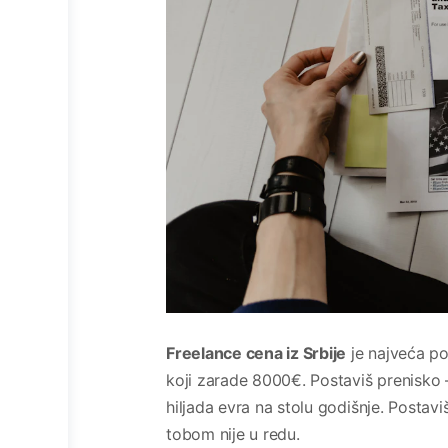
Freelance cena iz Srbije
je najveća po
koji zarade 8000€. Postaviš prenisko —
hiljada evra na stolu godišnje. Postavi
tobom nije u redu.