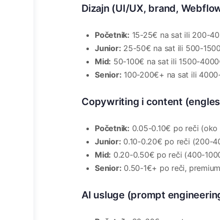
Dizajn (UI/UX, brand, Webflo
Početnik:
15-25€ na sat ili 200-4
Junior:
25-50€ na sat ili 500-150
Mid:
50-100€ na sat ili 1500-4000
Senior:
100-200€+ na sat ili 4000
Copywriting i content (engles
Početnik:
0.05-0.10€ po reči (oko
Junior:
0.10-0.20€ po reči (200-4
Mid:
0.20-0.50€ po reči (400-100
Senior:
0.50-1€+ po reči, premium 
AI usluge (prompt engineering