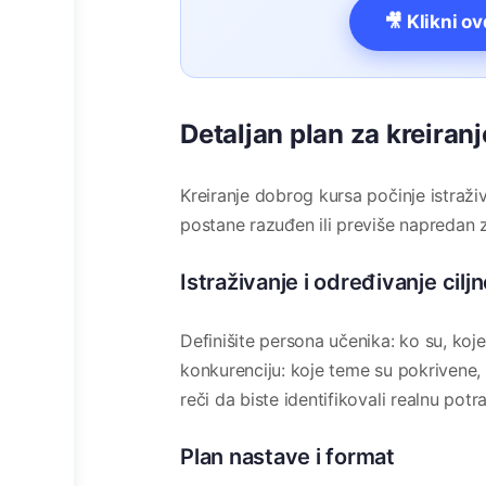
🎥 Klikni o
Detaljan plan za kreiran
Kreiranje dobrog kursa počinje istraži
postane razuđen ili previše napredan z
Istraživanje i određivanje cilj
Definišite persona učenika: ko su, koje
konkurenciju: koje teme su pokrivene, 
reči da biste identifikovali realnu potr
Plan nastave i format