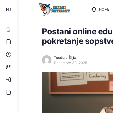
HOME
ULOGUJ
Postani online ed
pokretanje sopstv
Teodora Šiljić
December 30, 2025