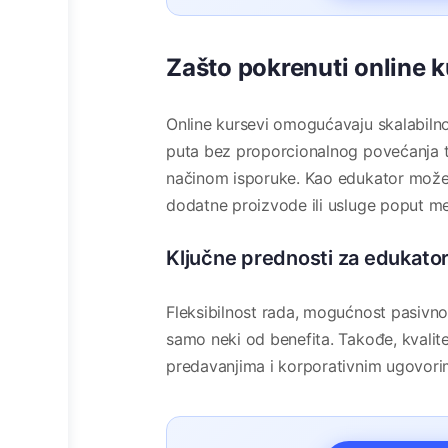
Zašto pokrenuti online k
Online kursevi omogućavaju skalabilno
puta bez proporcionalnog povećanja t
načinom isporuke. Kao edukator možete 
dodatne proizvode ili usluge poput men
Ključne prednosti za edukato
Fleksibilnost rada, mogućnost pasivnog
samo neki od benefita. Takođe, kvalite
predavanjima i korporativnim ugovori