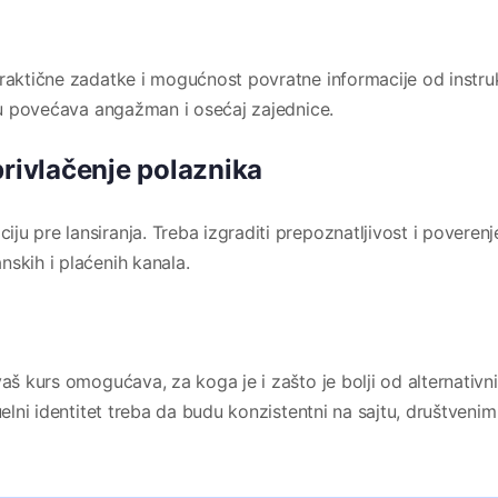
praktične zadatke i mogućnost povratne informacije od instru
iju povećava angažman i osećaj zajednice.
privlačenje polaznika
u pre lansiranja. Treba izgraditi prepoznatljivost i poverenj
skih i plaćenih kanala.
vaš kurs omogućava, za koga je i zašto je bolji od alternativn
uelni identitet treba da budu konzistentni na sajtu, društvenim