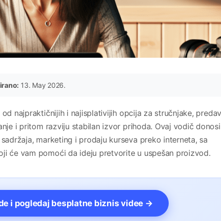
irano:
13. May 2026.
d najpraktičnijih i najisplativijih opcija za stručnjake, preda
nje i pritom razviju stabilan izvor prihoda. Ovaj vodič donosi
 sadržaja, marketing i prodaju kurseva preko interneta, sa
ji će vam pomoći da ideju pretvorite u uspešan proizvod.
vde i pogledaj besplatne biznis videe →