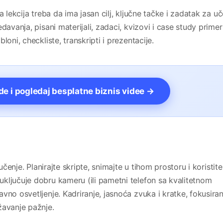
a lekcija treba da ima jasan cilj, ključne tačke i zadatak za uč
davanja, pisani materijali, zadaci, kvizovi i case study primeri
oni, checkliste, transkripti i prezentacije.
vde i pogledaj besplatne biznis videe →
učenje. Planirajte skripte, snimajte u tihom prostoru i koristite
ključuje dobru kameru (ili pametni telefon sa kvalitetnom
vno osvetljenje. Kadriranje, jasnoća zvuka i kratke, fokusira
žavanje pažnje.