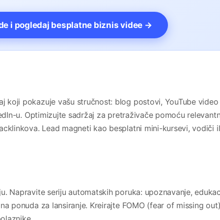
vde i pogledaj besplatne biznis videe →
aj koji pokazuje vašu stručnost: blog postovi, YouTube video
LinkedIn-u. Optimizujte sadržaj za pretraživače pomoću relevantn
 backlinkova. Lead magneti kao besplatni mini-kursevi, vodiči il
ziju. Napravite seriju automatskih poruka: upoznavanje, edukac
jalna ponuda za lansiranje. Kreirajte FOMO (fear of missing out
olaznike.