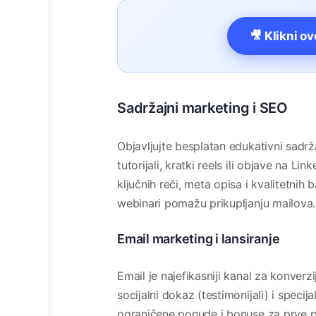
🎥 Klikni o
Sadržajni marketing i SEO
Objavljujte besplatan edukativni sadrž
tutorijali, kratki reels ili objave na 
ključnih reči, meta opisa i kvalitetnih
webinari pomažu prikupljanju mailova.
Email marketing i lansiranje
Email je najefikasniji kanal za konver
socijalni dokaz (testimonijali) i speci
ograničene ponude i bonuse za prve p