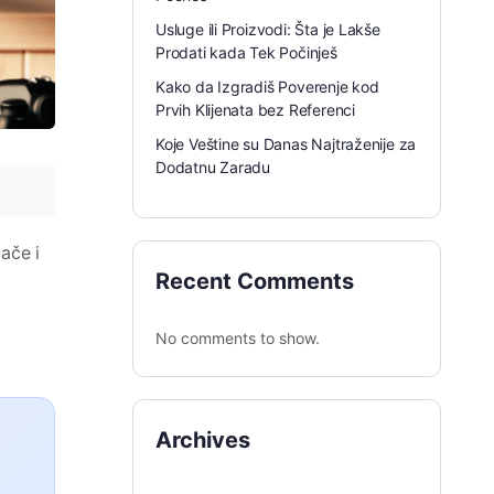
Usluge ili Proizvodi: Šta je Lakše
Prodati kada Tek Počinješ
Kako da Izgradiš Poverenje kod
Prvih Klijenata bez Referenci
Koje Veštine su Danas Najtraženije za
Dodatnu Zaradu
vače i
Recent Comments
No comments to show.
Archives