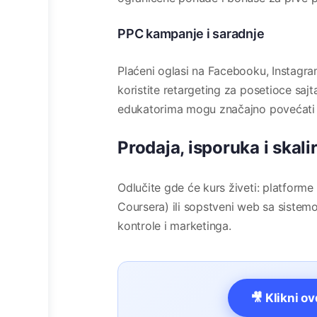
PPC kampanje i saradnje
Plaćeni oglasi na Facebooku, Instagra
koristite retargeting za posetioce sajta
edukatorima mogu značajno povećati
Prodaja, isporuka i skali
Odlučite gde će kurs živeti: platforme
Coursera) ili sopstveni web sa sistem
kontrole i marketinga.
🎥 Klikni o