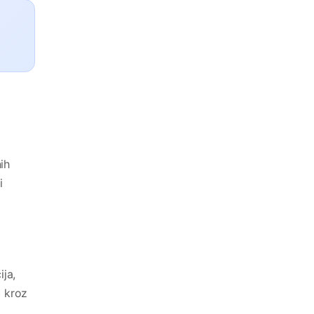
ih
i
ija,
) kroz