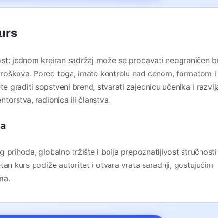
urs
st: jednom kreiran sadržaj može se prodavati neograničen b
roškova. Pored toga, imate kontrolu nad cenom, formatom i
graditi sopstveni brend, stvarati zajednicu učenika i razvija
torstva, radionica ili članstva.
ra
 prihoda, globalno tržište i bolja prepoznatljivost stručnosti
tan kurs podiže autoritet i otvara vrata saradnji, gostujućim
ma.