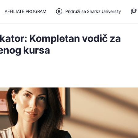
AFFILIATE PROGRAM
Pridruži se Sharkz University
TE SE
🎯 BESPLATAN PLAN
ukator: Kompletan vodič za
enog kursa