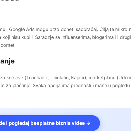
mu i Google Ads mogu brzo doneti saobraćaj. Ciljajte mikro n
 koji nisu kupili. Saradnje sa influenserima, blogerima ili drug
 domet.
ranje
 za kurseve (Teachable, Thinkific, Kajabi), marketplace (Udem
om za plaćanje. Svaka opcija ima prednosti i mane u pogledu
vde i pogledaj besplatne biznis videe →