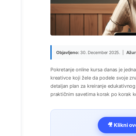
Objavljeno:
30. December 2025. |
Ažur
Pokretanje online kursa danas je jedna o
kreativce koji žele da podele svoje zna
detaljan plan za kreiranje edukativnog
praktičnim savetima korak po korak ko
🎥 Klikni o