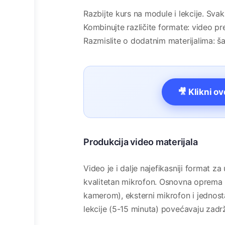
Razbijte kurs na module i lekcije. Svak
Kombinujte različite formate: video pre
Razmislite o dodatnim materijalima: šabl
🎥 Klikni o
Produkcija video materijala
Video je i dalje najefikasniji format za 
kvalitetan mikrofon. Osnovna oprema u
kamerom), eksterni mikrofon i jednosta
lekcije (5-15 minuta) povećavaju zadr