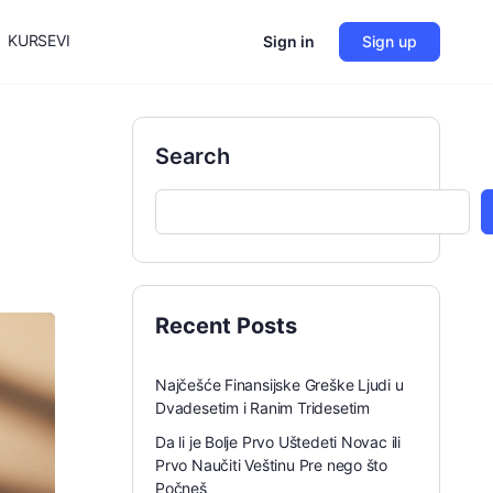
KURSEVI
Sign in
Sign up
Search
Recent Posts
Najčešće Finansijske Greške Ljudi u
Dvadesetim i Ranim Tridesetim
Da li je Bolje Prvo Uštedeti Novac ili
Prvo Naučiti Veštinu Pre nego što
Počneš