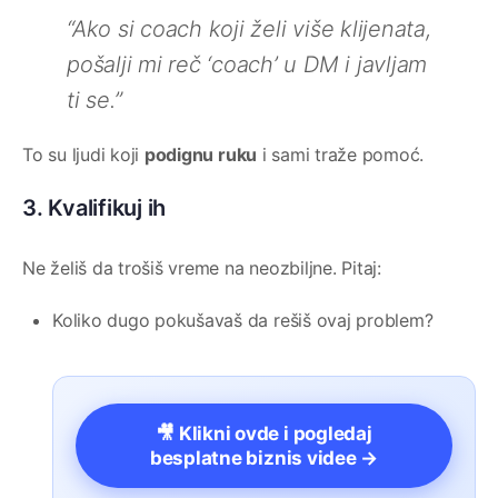
“Ako si coach koji želi više klijenata,
pošalji mi reč ‘coach’ u DM i javljam
ti se.”
To su ljudi koji
podignu ruku
i sami traže pomoć.
3. Kvalifikuj ih
Ne želiš da trošiš vreme na neozbiljne. Pitaj:
Koliko dugo pokušavaš da rešiš ovaj problem?
🎥 Klikni ovde i pogledaj
besplatne biznis videe →