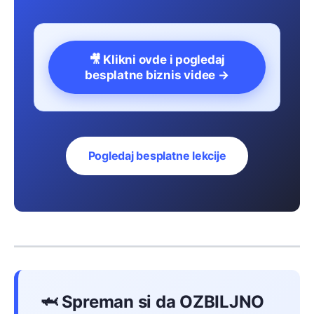
🎥 Klikni ovde i pogledaj
besplatne biznis videe →
Pogledaj besplatne lekcije
🦈 Spreman si da OZBILJNO