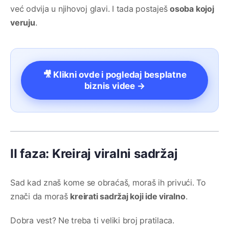
već odvija u njihovoj glavi. I tada postaješ
osoba kojoj
veruju
.
🎥 Klikni ovde i pogledaj besplatne
biznis videe →
II faza: Kreiraj viralni sadržaj
Sad kad znaš kome se obraćaš, moraš ih privući. To
znači da moraš
kreirati sadržaj koji ide viralno
.
Dobra vest? Ne treba ti veliki broj pratilaca.