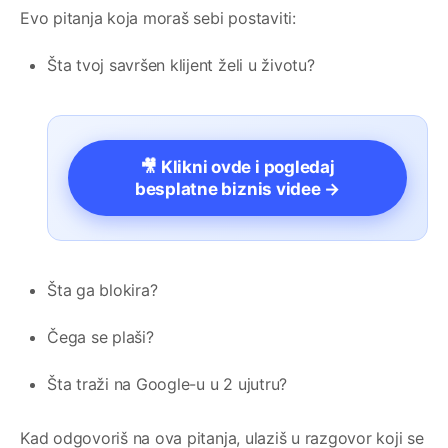
Evo pitanja koja moraš sebi postaviti:
Šta tvoj savršen klijent želi u životu?
🎥 Klikni ovde i pogledaj
besplatne biznis videe →
Šta ga blokira?
Čega se plaši?
Šta traži na Google-u u 2 ujutru?
Kad odgovoriš na ova pitanja, ulaziš u razgovor koji se