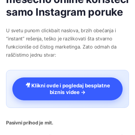
samo Instagram poruke
U svetu punom clickbait naslova, brzih obećanja i
“instant” rešenja, teško je razlikovati šta stvarno
funkcioniše od čistog marketinga. Zato odmah da
raščistimo jednu stvar:
🎥 Klikni ovde i pogledaj besplatne
biznis videe →
Pasivni prihod je mit.