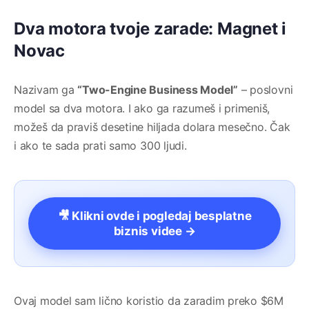
Dva motora tvoje zarade: Magnet i
Novac
Nazivam ga
“Two-Engine Business Model”
– poslovni
model sa dva motora. I ako ga razumeš i primeniš,
možeš da praviš desetine hiljada dolara mesečno. Čak
i ako te sada prati samo 300 ljudi.
🎥 Klikni ovde i pogledaj besplatne
biznis videe →
Ovaj model sam lično koristio da zaradim preko $6M