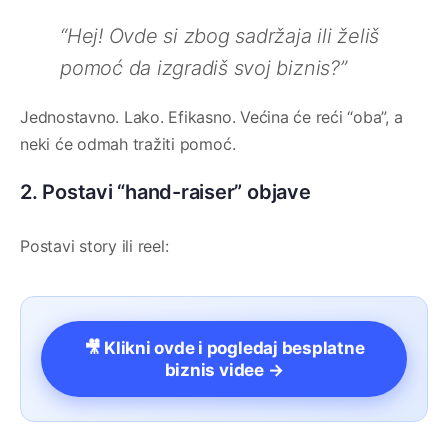
“Hej! Ovde si zbog sadržaja ili želiš
pomoć da izgradiš svoj biznis?”
Jednostavno. Lako. Efikasno. Većina će reći “oba”, a
neki će odmah tražiti pomoć.
2. Postavi “hand-raiser” objave
Postavi story ili reel:
🎥 Klikni ovde i pogledaj besplatne
biznis videe →