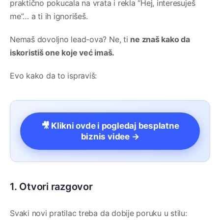
praktično pokucala na vrata i rekla “Hej, interesuješ
me”… a ti ih ignorišeš.
Nemaš dovoljno lead-ova? Ne, ti
ne znaš kako da
iskoristiš one koje već imaš.
Evo kako da to ispraviš:
🎥 Klikni ovde i pogledaj besplatne
biznis videe →
1. Otvori razgovor
Svaki novi pratilac treba da dobije poruku u stilu: