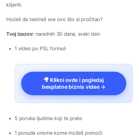
klijenti.
Hoćeš da testiraš sve ovo što si pročitao?
Tvoj izazov:
narednih 30 dana, svaki dan:
1 video po PSL formuli
🎥 Klikni ovde i pogledaj
besplatne biznis videe →
5 poruka ljudima koji te prate
1 ponuda onome kome možeš pomoći