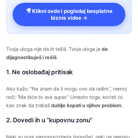
🎥 Klikni ovde i pogledaj besplatne
biznis videe →
Tvoja uloga nije da ih tešiš. Tvoja uloga je
da
dijagnostikuješ i rešiš
.
1. Ne oslobađaj pritisak
Ako kažu: “Ne znam da li mogu ovo da rešim.”, nemoj
reći: “Ma biće to sve super.” Umesto toga, koristi to
kao znak da trebaš
dublje kopati u njihov problem.
2. Dovedi ih u “kupovnu zonu”
Neki su puni samopouzdanja (previše), neki ga nemaju