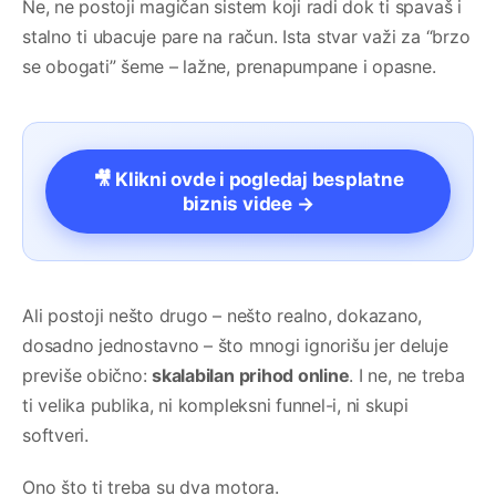
Ne, ne postoji magičan sistem koji radi dok ti spavaš i
stalno ti ubacuje pare na račun. Ista stvar važi za “brzo
se obogati” šeme – lažne, prenapumpane i opasne.
🎥 Klikni ovde i pogledaj besplatne
biznis videe →
Ali postoji nešto drugo – nešto realno, dokazano,
dosadno jednostavno – što mnogi ignorišu jer deluje
previše obično:
skalabilan prihod online
. I ne, ne treba
ti velika publika, ni kompleksni funnel-i, ni skupi
softveri.
Ono što ti treba su dva motora.