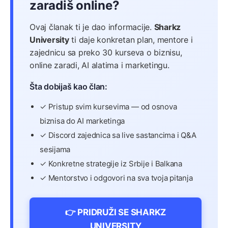
zaradiš online?
Ovaj članak ti je dao informacije.
Sharkz
University
ti daje konkretan plan, mentore i
zajednicu sa preko 30 kurseva o biznisu,
online zaradi, AI alatima i marketingu.
Šta dobijaš kao član:
✓ Pristup svim kursevima — od osnova
biznisa do AI marketinga
✓ Discord zajednica sa live sastancima i Q&A
sesijama
✓ Konkretne strategije iz Srbije i Balkana
✓ Mentorstvo i odgovori na sva tvoja pitanja
👉 PRIDRUŽI SE SHARKZ
UNIVERSITY