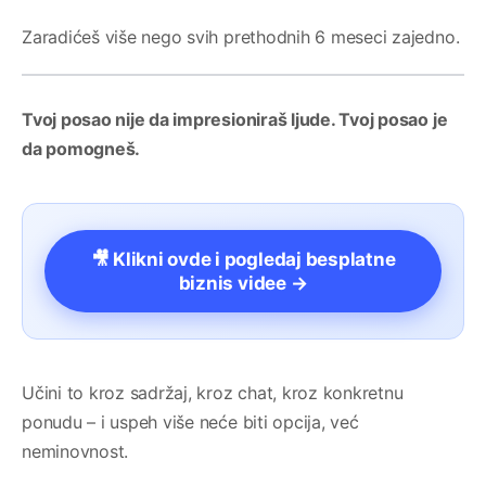
Zaradićeš više nego svih prethodnih 6 meseci zajedno.
Tvoj posao nije da impresioniraš ljude. Tvoj posao je
da pomogneš.
🎥 Klikni ovde i pogledaj besplatne
biznis videe →
Učini to kroz sadržaj, kroz chat, kroz konkretnu
ponudu – i uspeh više neće biti opcija, već
neminovnost.