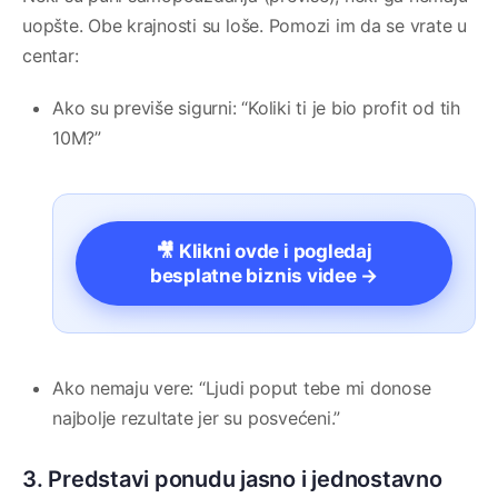
uopšte. Obe krajnosti su loše. Pomozi im da se vrate u
centar:
Ako su previše sigurni: “Koliki ti je bio profit od tih
10M?”
🎥 Klikni ovde i pogledaj
besplatne biznis videe →
Ako nemaju vere: “Ljudi poput tebe mi donose
najbolje rezultate jer su posvećeni.”
3. Predstavi ponudu jasno i jednostavno