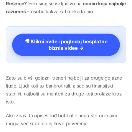
Rešenje?
Fokusiraj se isključivo na
osobu koju najbolje
razumeš
– osobu kakva si ti nekada bio.
🎥 Klikni ovde i pogledaj besplatne
biznis videe →
Zato su bivši gojazni treneri najbolji za druge gojazne
ljude. Ljudi koji su bankrotirali, a sad su finansijski
stabilni, najbolji su mentori za druge koji prolaze kroz
isto.
Ako znaš da opišeš tuđ bol bolje nego što oni sami
mogu, već si dobio njihovo poverenje.