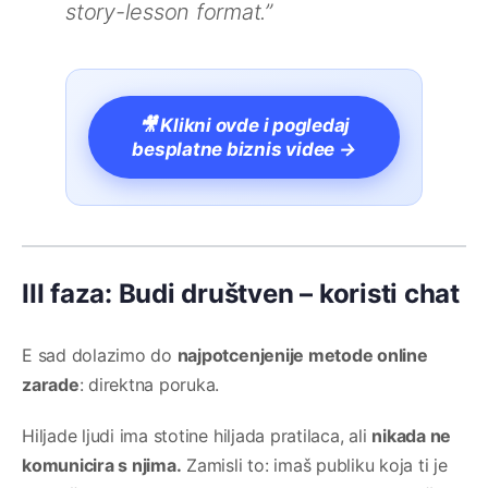
story-lesson format.”
🎥 Klikni ovde i pogledaj
besplatne biznis videe →
III faza: Budi društven – koristi chat
E sad dolazimo do
najpotcenjenije metode online
zarade
: direktna poruka.
Hiljade ljudi ima stotine hiljada pratilaca, ali
nikada ne
komunicira s njima.
Zamisli to: imaš publiku koja ti je