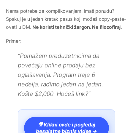
Nema potrebe za komplikovanjem. Imaš ponudu?
Spakuj je u jedan kratak pasus koji možeš copy-paste-
ovati u DM.
Ne koristi tehnički žargon. Ne filozofiraj.
Primer:
“Pomažem preduzetnicima da
povećaju online prodaju bez
oglašavanja. Program traje 6
nedelja, radimo jedan na jedan.
Košta $2,000. Hoćeš link?”
🎥 Klikni ovde i pogledaj
besplatne biznis videe →