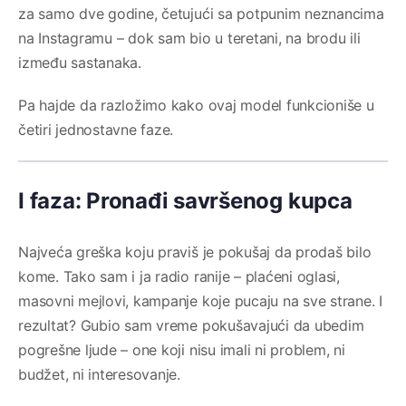
za samo dve godine, četujući sa potpunim neznancima
na Instagramu – dok sam bio u teretani, na brodu ili
između sastanaka.
Pa hajde da razložimo kako ovaj model funkcioniše u
četiri jednostavne faze.
I faza: Pronađi savršenog kupca
Najveća greška koju praviš je pokušaj da prodaš bilo
kome. Tako sam i ja radio ranije – plaćeni oglasi,
masovni mejlovi, kampanje koje pucaju na sve strane. I
rezultat? Gubio sam vreme pokušavajući da ubedim
pogrešne ljude – one koji nisu imali ni problem, ni
budžet, ni interesovanje.