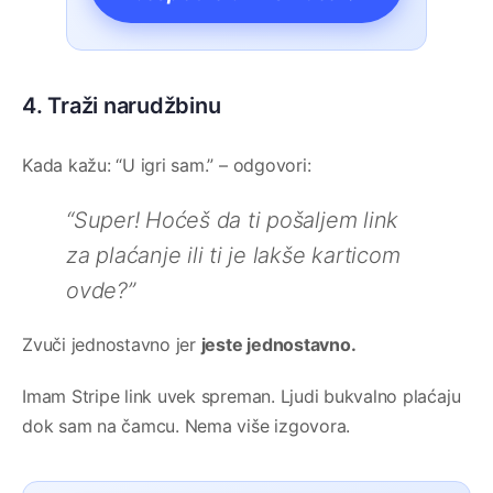
4. Traži narudžbinu
Kada kažu: “U igri sam.” – odgovori:
“Super! Hoćeš da ti pošaljem link
za plaćanje ili ti je lakše karticom
ovde?”
Zvuči jednostavno jer
jeste jednostavno.
Imam Stripe link uvek spreman. Ljudi bukvalno plaćaju
dok sam na čamcu. Nema više izgovora.