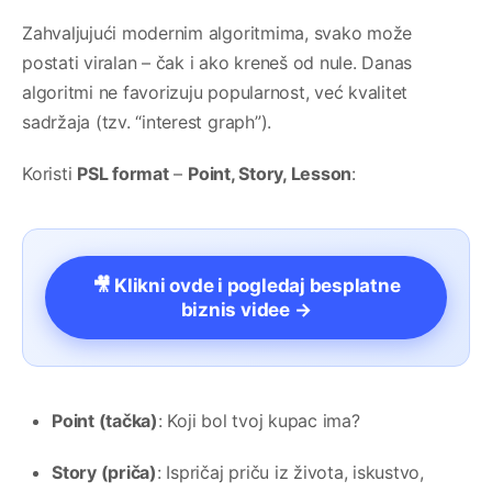
Zahvaljujući modernim algoritmima, svako može
postati viralan – čak i ako kreneš od nule. Danas
algoritmi ne favorizuju popularnost, već kvalitet
sadržaja (tzv. “interest graph”).
Koristi
PSL format
–
Point, Story, Lesson
:
🎥 Klikni ovde i pogledaj besplatne
biznis videe →
Point (tačka)
: Koji bol tvoj kupac ima?
Story (priča)
: Ispričaj priču iz života, iskustvo,