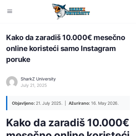
Kako da zaradiš 10.000€ mesečno
online koristeći samo Instagram
poruke
SharkZ University
July 21, 2025
Objavljeno:
21. July 2025. |
Ažurirano:
16. May 2026.
Kako da zaradiš 10.000€
mesečno online koristeći