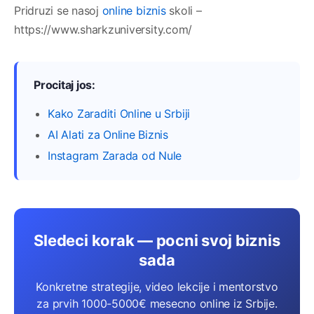
Pridruzi se nasoj
online biznis
skoli –
https://www.sharkzuniversity.com/
Procitaj jos:
Kako Zaraditi Online u Srbiji
AI Alati za Online Biznis
Instagram Zarada od Nule
Sledeci korak — pocni svoj biznis
sada
Konkretne strategije, video lekcije i mentorstvo
za prvih 1000-5000€ mesecno online iz Srbije.