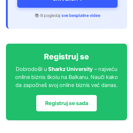
📚 Ili pogledaj
sve besplatne videe
Registruj se
Dobrodošli u
Sharkz University
– najveću
online biznis školu na Balkanu. Nauči kako
da započneš svoj online biznis već danas.
Registruj se sada