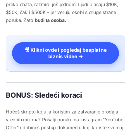
preko chata, razmisli još jednom. Ljudi plaćaju $10K,
$50K, čak i $500K – jer veruju osobi s druge strane
poruke. Zato
budi ta osoba.
🎥 Klikni ovde i pogledaj besplatne
biznis videe →
BONUS: Sledeći koraci
Hoćeš skriptu koju ja koristim za zatvaranje prodaja
vrednih miliona? Pošalji poruku na Instagram “YouTube
Offer” i dobićeš pristup dokumentu koji koriste svi moji