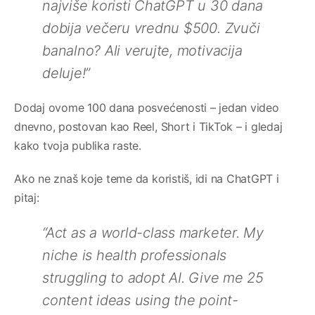
najviše koristi ChatGPT u 30 dana
dobija večeru vrednu $500. Zvuči
banalno? Ali verujte, motivacija
deluje!”
Dodaj ovome 100 dana posvećenosti – jedan video
dnevno, postovan kao Reel, Short i TikTok – i gledaj
kako tvoja publika raste.
Ako ne znaš koje teme da koristiš, idi na ChatGPT i
pitaj:
“Act as a world-class marketer. My
niche is health professionals
struggling to adopt AI. Give me 25
content ideas using the point-