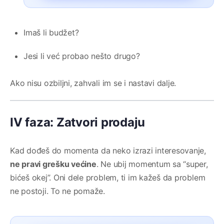
Imaš li budžet?
Jesi li već probao nešto drugo?
Ako nisu ozbiljni, zahvali im se i nastavi dalje.
IV faza: Zatvori prodaju
Kad dođeš do momenta da neko izrazi interesovanje,
ne pravi grešku većine
. Ne ubij momentum sa “super,
bićeš okej”. Oni dele problem, ti im kažeš da problem
ne postoji. To ne pomaže.