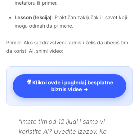
metaforu ili primer.
Lesson (lekcija)
: Praktičan zaključak ili savet koji
mogu odmah da primene.
Primer: Ako si zdravstveni radnik i želiš da ubediš tim
da koristi AI, snimi video:
🎥 Klikni ovde i pogledaj besplatne
biznis videe →
“Imate tim od 12 ljudi i samo vi
koristite AI? Uvedite izazov. Ko