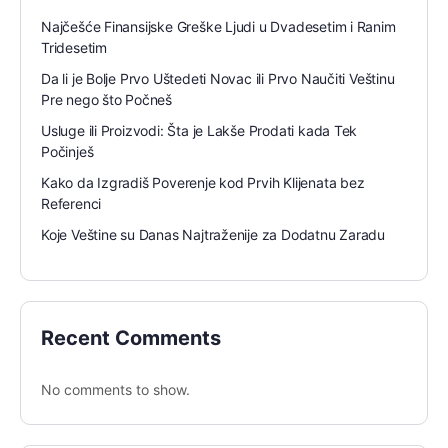
Najčešće Finansijske Greške Ljudi u Dvadesetim i Ranim
Tridesetim
Da li je Bolje Prvo Uštedeti Novac ili Prvo Naučiti Veštinu
Pre nego što Počneš
Usluge ili Proizvodi: Šta je Lakše Prodati kada Tek
Počinješ
Kako da Izgradiš Poverenje kod Prvih Klijenata bez
Referenci
Koje Veštine su Danas Najtraženije za Dodatnu Zaradu
Recent Comments
No comments to show.