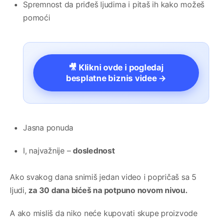
Spremnost da priđeš ljudima i pitaš ih kako možeš
pomoći
🎥 Klikni ovde i pogledaj
besplatne biznis videe →
Jasna ponuda
I, najvažnije –
doslednost
Ako svakog dana snimiš jedan video i popričaš sa 5
ljudi,
za 30 dana bićeš na potpuno novom nivou.
A ako misliš da niko neće kupovati skupe proizvode