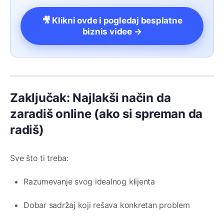
🎥 Klikni ovde i pogledaj besplatne
biznis videe →
Zaključak: Najlakši način da
zaradiš online (ako si spreman da
radiš)
Sve što ti treba:
Razumevanje svog idealnog klijenta
Dobar sadržaj koji rešava konkretan problem