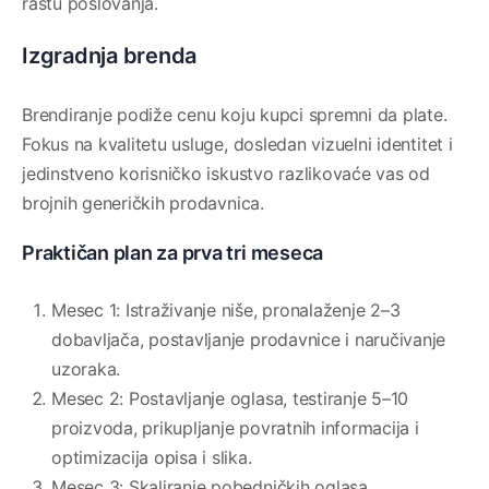
rastu poslovanja.
Izgradnja brenda
Brendiranje podiže cenu koju kupci spremni da plate.
Fokus na kvalitetu usluge, dosledan vizuelni identitet i
jedinstveno korisničko iskustvo razlikovaće vas od
brojnih generičkih prodavnica.
Praktičan plan za prva tri meseca
Mesec 1: Istraživanje niše, pronalaženje 2–3
dobavljača, postavljanje prodavnice i naručivanje
uzoraka.
Mesec 2: Postavljanje oglasa, testiranje 5–10
proizvoda, prikupljanje povratnih informacija i
optimizacija opisa i slika.
Mesec 3: Skaliranje pobedničkih oglasa,