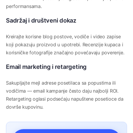
performansama.
Sadržaj i društveni dokaz
Kreirajte korisne blog postove, vodiče i video zapise
koji pokazuju proizvod u upotrebi. Recenzije kupaca i
korisničke fotografije značajno povećavaju poverenje.
Email marketing i retargeting
Sakupljajte mejl adrese posetilaca sa popustima ili
vodičima — email kampanje često daju najbolji ROI.
Retargeting oglasi podsećaju napuštene posetioce da
dovrše kupovinu.