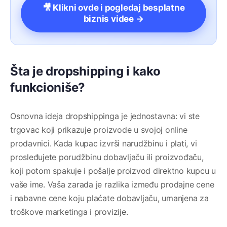
🎥 Klikni ovde i pogledaj besplatne
biznis videe →
Šta je dropshipping i kako
funkcioniše?
Osnovna ideja dropshippinga je jednostavna: vi ste
trgovac koji prikazuje proizvode u svojoj online
prodavnici. Kada kupac izvrši narudžbinu i plati, vi
prosleđujete porudžbinu dobavljaču ili proizvođaču,
koji potom spakuje i pošalje proizvod direktno kupcu u
vaše ime. Vaša zarada je razlika između prodajne cene
i nabavne cene koju plaćate dobavljaču, umanjena za
troškove marketinga i provizije.