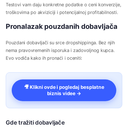
Testovi vam daju konkretne podatke o ceni konverzije,
troškovima po akviziciji i potencijalnoj profitabilnosti.
Pronalazak pouzdanih dobavljača
Pouzdani dobavljači su srce dropshippinga. Bez njih
nema pravovremenih isporuka i zadovoljnog kupca.
Evo vodiča kako ih pronaći i oceniti:
🎥 Klikni ovde i pogledaj besplatne
biznis videe →
Gde tražiti dobavljače