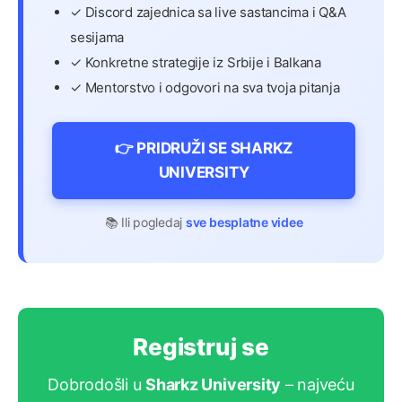
✓ Discord zajednica sa live sastancima i Q&A
sesijama
✓ Konkretne strategije iz Srbije i Balkana
✓ Mentorstvo i odgovori na sva tvoja pitanja
👉 PRIDRUŽI SE SHARKZ
UNIVERSITY
📚 Ili pogledaj
sve besplatne videe
Registruj se
Dobrodošli u
Sharkz University
– najveću