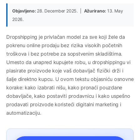
Objavljeno:
28. December 2025. |
Ažurirano:
13. May
2026.
Dropshipping je privlačan model za sve koji žele da
pokrenu online prodaju bez rizika visokih početnih
troškova i bez potrebe za sopstvenim skladištima.
Umesto da unapred kupujete robu, u dropshippingu vi
plasirate proizvode koje vaš dobavljač fizički drži i
šalje direktno kupcu. U ovom tekstu objasniću osnovne
korake: kako izabrati nišu, kako pronaći pouzdane
dobavljače, kako postaviti prodavnicu i kako uspešno
prodavati proizvode koristeći digitalni marketing i
automatizaciju.