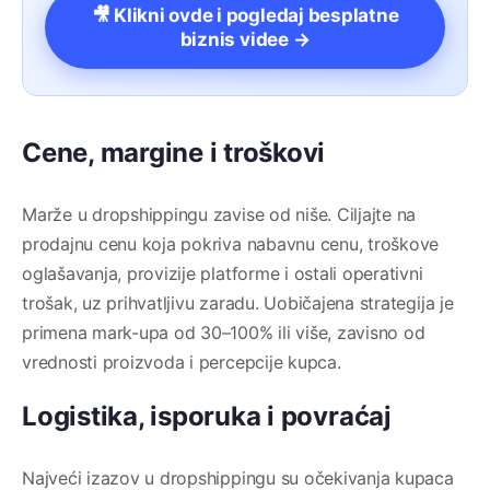
🎥 Klikni ovde i pogledaj besplatne
biznis videe →
Cene, margine i troškovi
Marže u dropshippingu zavise od niše. Ciljajte na
prodajnu cenu koja pokriva nabavnu cenu, troškove
oglašavanja, provizije platforme i ostali operativni
trošak, uz prihvatljivu zaradu. Uobičajena strategija je
primena mark-upa od 30–100% ili više, zavisno od
vrednosti proizvoda i percepcije kupca.
Logistika, isporuka i povraćaj
Najveći izazov u dropshippingu su očekivanja kupaca