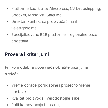
Platforme kao što su AliExpress, CJ Dropshipping,
Spocket, Modalyst, SaleHoo.
Direktan kontakt sa proizvođačima ili
veletrgovcima.
Specijalizovane B2B platforme i regionalne baze
podataka.
Provera i kriterijumi
Prilikom odabira dobavljača obratite pažnju na
sledeće:
Vreme obrade porudžbine i prosečno vreme
dostave.
Kvalitet proizvoda i verodostojne slike.
Politika povraćaja i garancije.