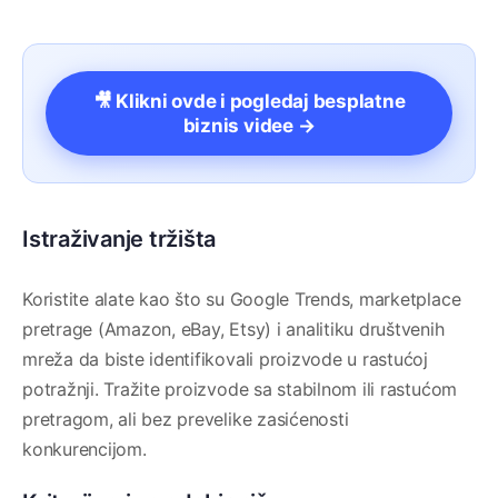
🎥 Klikni ovde i pogledaj besplatne
biznis videe →
Istraživanje tržišta
Koristite alate kao što su Google Trends, marketplace
pretrage (Amazon, eBay, Etsy) i analitiku društvenih
mreža da biste identifikovali proizvode u rastućoj
potražnji. Tražite proizvode sa stabilnom ili rastućom
pretragom, ali bez prevelike zasićenosti
konkurencijom.