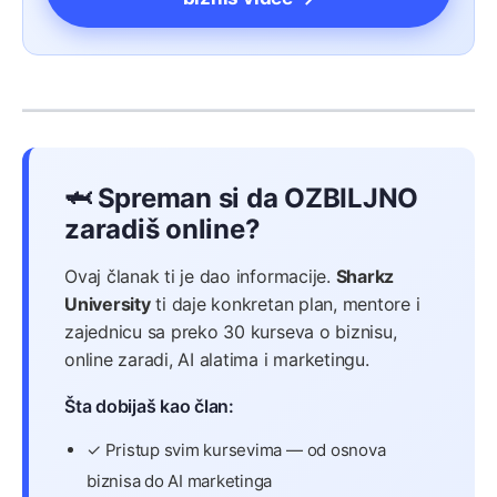
🦈 Spreman si da OZBILJNO
zaradiš online?
Ovaj članak ti je dao informacije.
Sharkz
University
ti daje konkretan plan, mentore i
zajednicu sa preko 30 kurseva o biznisu,
online zaradi, AI alatima i marketingu.
Šta dobijaš kao član:
✓ Pristup svim kursevima — od osnova
biznisa do AI marketinga