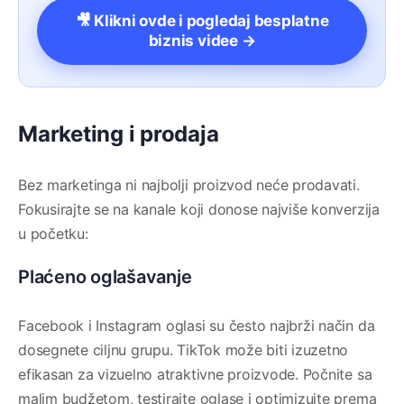
🎥 Klikni ovde i pogledaj besplatne
biznis videe →
Marketing i prodaja
Bez marketinga ni najbolji proizvod neće prodavati.
Fokusirajte se na kanale koji donose najviše konverzija
u početku:
Plaćeno oglašavanje
Facebook i Instagram oglasi su često najbrži način da
dosegnete ciljnu grupu. TikTok može biti izuzetno
efikasan za vizuelno atraktivne proizvode. Počnite sa
malim budžetom, testirajte oglase i optimizujte prema