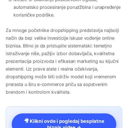
automatsko procesiranje porudžbina i unapređenje
korisničke podrške.
Za mnoge početnike dropshipping predstavlja najbolji
način da bez velike investicije iskuse vođenje online
biznisa. Bitno je da pristupite sistematski: temeljno
istraživanje niše, pažljiv izbor dobavljača, kvalitetna
prezentacija proizvoda i efikasan marketing su ključni
elementi. Uz prave alate i realna očekivanja,
dropshipping može biti održiv model koji vremenom
prerasta u širu e-commerce priču sa sopstvenim
brendom i kontrolom kvaliteta.
🎥 Klikni ovde i pogledaj besplatne
biznis videe →