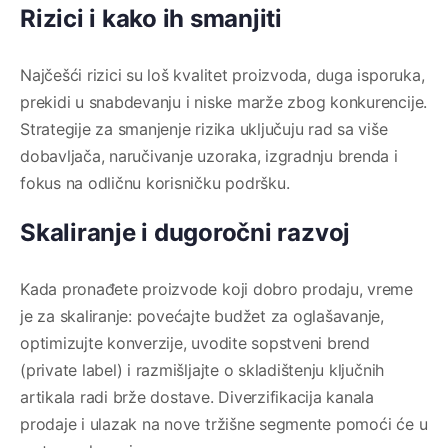
Rizici i kako ih smanjiti
Najčešći rizici su loš kvalitet proizvoda, duga isporuka,
prekidi u snabdevanju i niske marže zbog konkurencije.
Strategije za smanjenje rizika uključuju rad sa više
dobavljača, naručivanje uzoraka, izgradnju brenda i
fokus na odličnu korisničku podršku.
Skaliranje i dugoročni razvoj
Kada pronađete proizvode koji dobro prodaju, vreme
je za skaliranje: povećajte budžet za oglašavanje,
optimizujte konverzije, uvodite sopstveni brend
(private label) i razmišljajte o skladištenju ključnih
artikala radi brže dostave. Diverzifikacija kanala
prodaje i ulazak na nove tržišne segmente pomoći će u