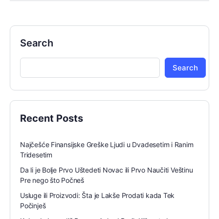
Search
Search
Recent Posts
Najčešće Finansijske Greške Ljudi u Dvadesetim i Ranim
Tridesetim
Da li je Bolje Prvo Uštedeti Novac ili Prvo Naučiti Veštinu
Pre nego što Počneš
Usluge ili Proizvodi: Šta je Lakše Prodati kada Tek
Počinješ