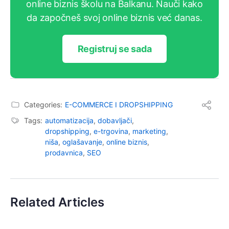
online biznis školu na Balkanu. Nauči kako
da započneš svoj online biznis već danas.
Registruj se sada
Categories:
E-COMMERCE I DROPSHIPPING
Tags:
automatizacija
,
dobavljači
,
dropshipping
,
e-trgovina
,
marketing
,
niša
,
oglašavanje
,
online biznis
,
prodavnica
,
SEO
Related Articles