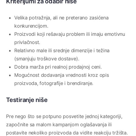
Kriterijumi za odabir niše
Velika potražnja, ali ne preterano zasićena
konkurencijom.
Proizvodi koji rešavaju problem ili imaju emotivnu
privlačnost.
Relativno male ili srednje dimenzije i težina
(smanjuju troškove dostave).
Dobra marža pri realnoj prodajnoj ceni.
Mogućnost dodavanja vrednosti kroz opis
proizvoda, fotografije i brendiranje.
Testiranje niše
Pre nego što se potpuno posvetite jednoj kategoriji,
započnite sa malom kampanjom oglašavanja ili
postavite nekoliko proizvoda da vidite reakciju tržišta.