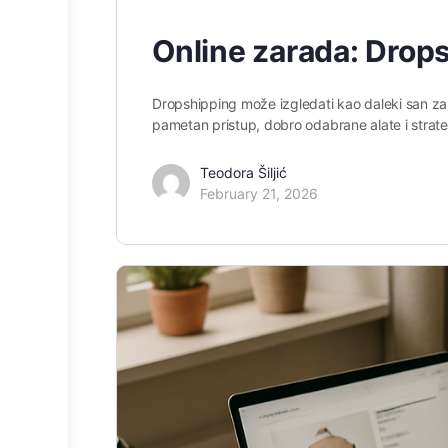
Online zarada: Drop
Dropshipping može izgledati kao daleki san za 
pametan pristup, dobro odabrane alate i strat
Teodora Šiljić
February 21, 2026