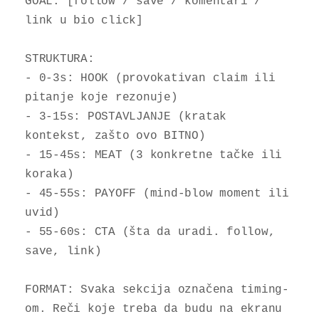
GOAL: [follow / save / komentari / 
link u bio click]

STRUKTURA:

- 0-3s: HOOK (provokativan claim ili 
pitanje koje rezonuje)

- 3-15s: POSTAVLJANJE (kratak 
kontekst, zašto ovo BITNO)

- 15-45s: MEAT (3 konkretne tačke ili 
koraka)

- 45-55s: PAYOFF (mind-blow moment ili 
uvid)

- 55-60s: CTA (šta da uradi. follow, 
save, link)

FORMAT: Svaka sekcija označena timing-
om. Reči koje treba da budu na ekranu 