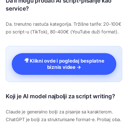
Da li mogu prodati AI script-pisanje kao
service?
Da. trenutno rastuća kategorija. Tržišne tarife: 20-100€
po script-u (TikTok), 80-400€ (YouTube duži format).
🎥 Klikni ovde i pogledaj besplatne
biznis videe →
Koji je AI model najbolji za script writing?
Claude je generalno bolji za pisanje sa karakterom.
ChatGPT je bolji za strukturisane format-e. Probaj oba.