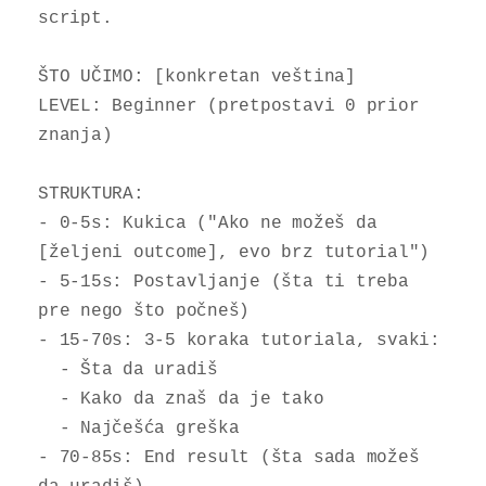
script.

ŠTO UČIMO: [konkretan veština]

LEVEL: Beginner (pretpostavi 0 prior 
znanja)

STRUKTURA:

- 0-5s: Kukica ("Ako ne možeš da 
[željeni outcome], evo brz tutorial")

- 5-15s: Postavljanje (šta ti treba 
pre nego što počneš)

- 15-70s: 3-5 koraka tutoriala, svaki:

  - Šta da uradiš

  - Kako da znaš da je tako

  - Najčešća greška

- 70-85s: End result (šta sada možeš 