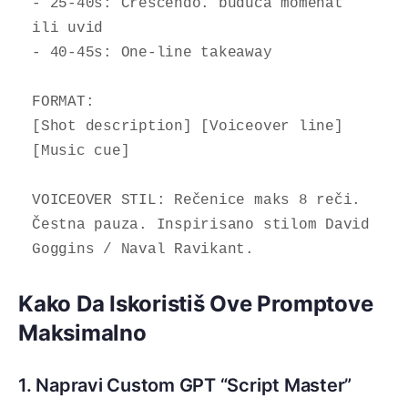
- 25-40s: Crescendo. buduca momenat 
ili uvid

- 40-45s: One-line takeaway

FORMAT: 

[Shot description] [Voiceover line] 
[Music cue]

VOICEOVER STIL: Rečenice maks 8 reči. 
Čestna pauza. Inspirisano stilom David 
Goggins / Naval Ravikant.
Kako Da Iskoristiš Ove Promptove
Maksimalno
1. Napravi Custom GPT “Script Master”