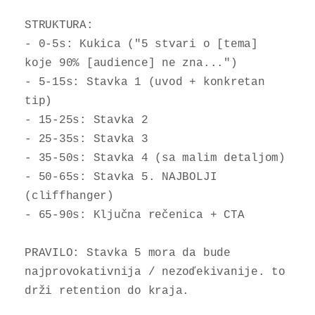
STRUKTURA:

- 0-5s: Kukica ("5 stvari o [tema] 
koje 90% [audience] ne zna...")

- 5-15s: Stavka 1 (uvod + konkretan 
tip)

- 15-25s: Stavka 2

- 25-35s: Stavka 3

- 35-50s: Stavka 4 (sa malim detaljom)

- 50-65s: Stavka 5. NAJBOLJI 
(cliffhanger)

- 65-90s: Ključna rečenica + CTA

PRAVILO: Stavka 5 mora da bude 
najprovokativnija / nezoďekivanije. to 
drži retention do kraja.