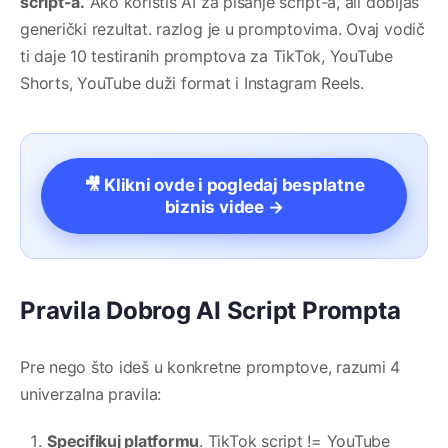
script-a.
Ako koristiš AI za pisanje script-a, ali dobijaš
generički rezultat. razlog je u promptovima. Ovaj vodič
ti daje 10 testiranih promptova za TikTok, YouTube
Shorts, YouTube duži format i Instagram Reels.
🎥 Klikni ovde i pogledaj besplatne
biznis videe →
Pravila Dobrog AI Script Prompta
Pre nego što ideš u konkretne promptove, razumi 4
univerzalna pravila:
Specifikuj platformu
. TikTok script != YouTube