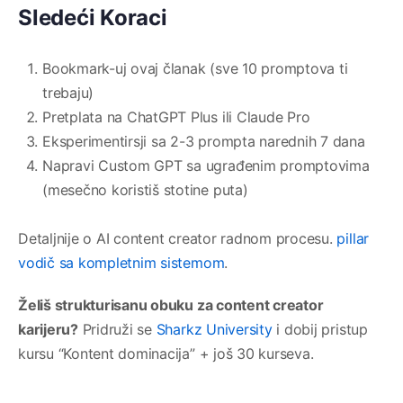
Sledeći Koraci
Bookmark-uj ovaj članak (sve 10 promptova ti
trebaju)
Pretplata na ChatGPT Plus ili Claude Pro
Eksperimentirsji sa 2-3 prompta narednih 7 dana
Napravi Custom GPT sa ugrađenim promptovima
(mesečno koristiš stotine puta)
Detaljnije o AI content creator radnom procesu.
pillar
vodič sa kompletnim sistemom
.
Želiš strukturisanu obuku za content creator
karijeru?
Pridruži se
Sharkz University
i dobij pristup
kursu “Kontent dominacija” + još 30 kurseva.