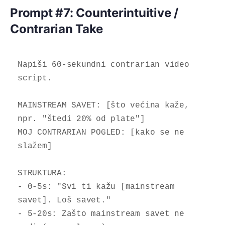
Prompt #7: Counterintuitive /
Contrarian Take
Napiši 60-sekundni contrarian video 
script.

MAINSTREAM SAVET: [što većina kaže, 
npr. "štedi 20% od plate"]

MOJ CONTRARIAN POGLED: [kako se ne 
slažem]

STRUKTURA:

- 0-5s: "Svi ti kažu [mainstream 
savet]. Loš savet."

- 5-20s: Zašto mainstream savet ne 