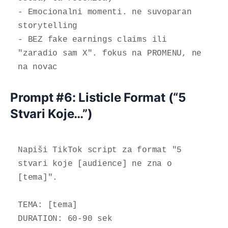
- Emocionalni momenti. ne suvoparan 
storytelling

- BEZ fake earnings claims ili 
"zaradio sam X". fokus na PROMENU, ne 
na novac
Prompt #6: Listicle Format (“5
Stvari Koje…”)
Napiši TikTok script za format "5 
stvari koje [audience] ne zna o 
[tema]".

TEMA: [tema]

DURATION: 60-90 sek
