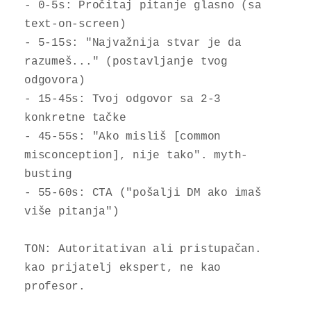
- 0-5s: Pročitaj pitanje glasno (sa 
text-on-screen)

- 5-15s: "Najvažnija stvar je da 
razumeš..." (postavljanje tvog 
odgovora)

- 15-45s: Tvoj odgovor sa 2-3 
konkretne tačke

- 45-55s: "Ako misliš [common 
misconception], nije tako". myth-
busting

- 55-60s: CTA ("pošalji DM ako imaš 
više pitanja")

TON: Autoritativan ali pristupačan. 
kao prijatelj ekspert, ne kao 
profesor.