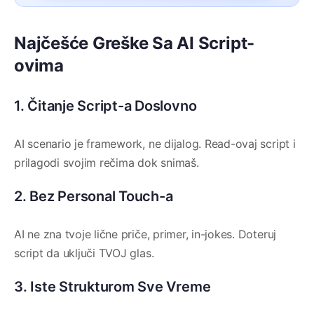
Najčešće Greške Sa AI Script-
ovima
1. Čitanje Script-a Doslovno
AI scenario je framework, ne dijalog. Read-ovaj script i
prilagodi svojim rečima dok snimaš.
2. Bez Personal Touch-a
AI ne zna tvoje lične priče, primer, in-jokes. Doteruj
script da uključi TVOJ glas.
3. Iste Strukturom Sve Vreme