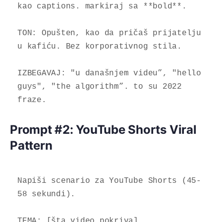
kao captions. markiraj sa **bold**.

TON: Opušten, kao da pričaš prijatelju 
u kafiću. Bez korporativnog stila.

IZBEGAVAJ: "u današnjem videu”, "hello 
guys", "the algorithm”. to su 2022 
fraze.
Prompt #2: YouTube Shorts Viral
Pattern
Napiši scenario za YouTube Shorts (45-
58 sekundi).

TEMA: [šta video pokriva]
