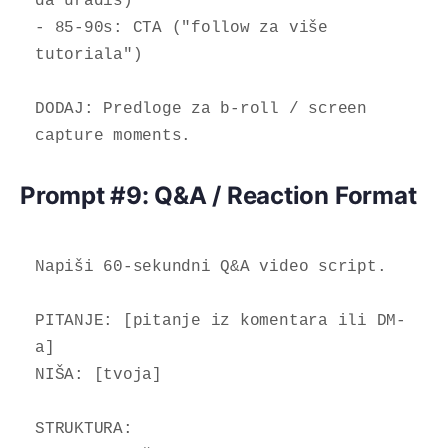
da uradiš)

- 85-90s: CTA ("follow za više 
tutoriala")

DODAJ: Predloge za b-roll / screen 
capture moments.
Prompt #9: Q&A / Reaction Format
Napiši 60-sekundni Q&A video script.

PITANJE: [pitanje iz komentara ili DM-
a]

NIŠA: [tvoja]

STRUKTURA:
