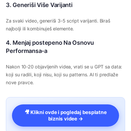
3. Generiši Više Varijanti
Za svaki video, generiši 3-5 script varijanti. Biraš
najbolji ili kombinuješ elemente.
4. Menjaj postepeno Na Osnovu
Performansa-a
Nakon 10-20 objavljenih videa, vrati se u GPT sa data:
koji su radili, koji nisu, koji su patterns. AI ti predlaže
nove pravce.
🎥 Klikni ovde i pogledaj besplatne
biznis videe →