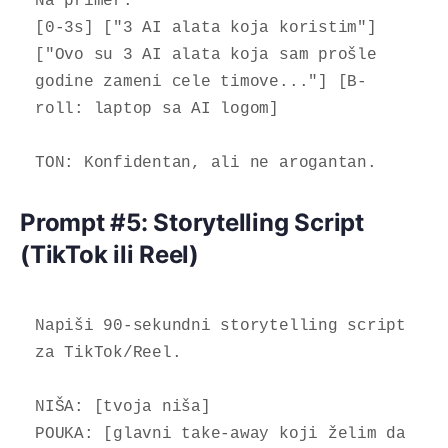
Na primer:

[0-3s] ["3 AI alata koja koristim"] 
["Ovo su 3 AI alata koja sam prošle 
godine zameni cele timove..."] [B-
roll: laptop sa AI logom]

TON: Konfidentan, ali ne arogantan.
Prompt #5: Storytelling Script
(TikTok ili Reel)
Napiši 90-sekundni storytelling script 
za TikTok/Reel.

NIŠA: [tvoja niša]

POUKA: [glavni take-away koji želim da 