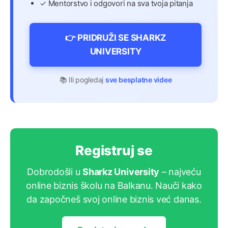
✓ Mentorstvo i odgovori na sva tvoja pitanja
👉 PRIDRUŽI SE SHARKZ
UNIVERSITY
📚 Ili pogledaj
sve besplatne videe
Registruj se
Dobrodošli u
Sharkz University
– najveću
online biznis školu na Balkanu. Nauči kako
da započneš svoj online biznis već danas.