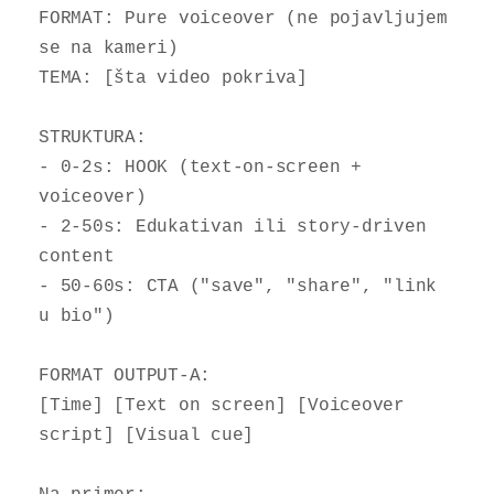
FORMAT: Pure voiceover (ne pojavljujem 
se na kameri)

TEMA: [šta video pokriva]

STRUKTURA:

- 0-2s: HOOK (text-on-screen + 
voiceover)

- 2-50s: Edukativan ili story-driven 
content

- 50-60s: CTA ("save", "share", "link 
u bio")

FORMAT OUTPUT-A:

[Time] [Text on screen] [Voiceover 
script] [Visual cue]
