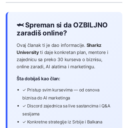
🦈 Spreman si da OZBILJNO
zaradiš online?
Ovaj članak ti je dao informacije.
Sharkz
University
ti daje konkretan plan, mentore i
zajednicu sa preko 30 kurseva o biznisu,
online zaradi, AI alatima i marketingu.
Šta dobijaš kao član:
✓ Pristup svim kursevima — od osnova
biznisa do AI marketinga
✓ Discord zajednica sa live sastancima i Q&A
sesijama
✓ Konkretne strategije iz Srbije i Balkana