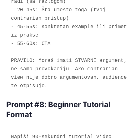
radi (sa razlogom)

- 20-45s: Šta umesto toga (tvoj 
contrarian pristup)

- 45-55s: Konkretan example ili primer 
iz prakse

- 55-60s: CTA

PRAVILO: Moraš imati STVARNI argument, 
ne samo provokaciju. Ako contrarian 
view nije dobro argumentovan, audience 
te otpisuje.
Prompt #8: Beginner Tutorial
Format
Napiši 90-sekundni tutorial video 