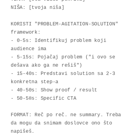
NIŠA: [tvoja niša]

KORISTI "PROBLEM-AGITATION-SOLUTION" 
framework:

- 0-5s: Identifikuj problem koji 
audience ima

- 5-15s: Pojačaj problem ("i ovo se 
dešava ako ga ne rešiš")

- 15-40s: Predstavi solution sa 2-3 
konkretna step-a

- 40-50s: Show proof / result

- 50-58s: Specific CTA

FORMAT: Reč po reč. ne summary. Treba 
da mogu da snimam doslovce ono što 
napišeš.
