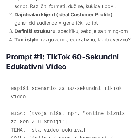
script. Različiti formati, dužine, kukica tipovi.
Daj idealan klijent (Ideal Customer Profile)
.
generički audience = generički script
Definiši strukturu
. specifikuj sekcije sa timing-om
Ton i style
. razgovorno, edukativno, kontroverzno?
Prompt #1: TikTok 60-Sekundni
Edukativni Video
Napiši scenario za 60-sekundni TikTok 
video.

NIŠA: [tvoja niša, npr. "online biznis 
za Gen Z u Srbiji"]

TEMA: [šta video pokriva]
