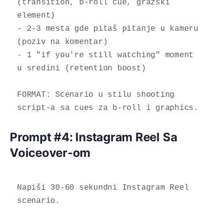
(transition, b-roll cue, gražski 
element)

- 2-3 mesta gde pitaš pitanje u kameru 
(poziv na komentar)

- 1 "if you're still watching" moment 
u sredini (retention boost)

FORMAT: Scenario u stilu shooting 
script-a sa cues za b-roll i graphics.
Prompt #4: Instagram Reel Sa
Voiceover-om
Napiši 30-60 sekundni Instagram Reel 
scenario.
