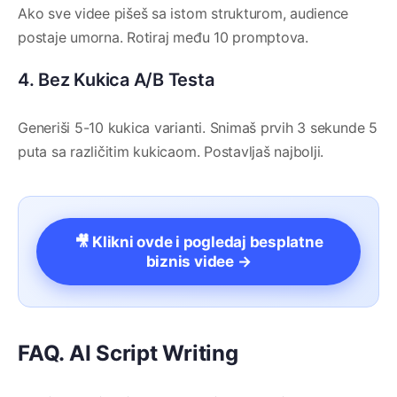
Ako sve videe pišeš sa istom strukturom, audience
postaje umorna. Rotiraj među 10 promptova.
4. Bez Kukica A/B Testa
Generiši 5-10 kukica varianti. Snimaš prvih 3 sekunde 5
puta sa različitim kukicaom. Postavljaš najbolji.
🎥 Klikni ovde i pogledaj besplatne
biznis videe →
FAQ. AI Script Writing