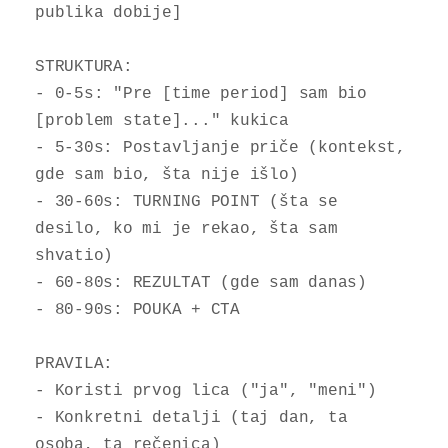
publika dobije]

STRUKTURA:

- 0-5s: "Pre [time period] sam bio 
[problem state]..." kukica

- 5-30s: Postavljanje priče (kontekst, 
gde sam bio, šta nije išlo)

- 30-60s: TURNING POINT (šta se 
desilo, ko mi je rekao, šta sam 
shvatio)

- 60-80s: REZULTAT (gde sam danas)

- 80-90s: POUKA + CTA

PRAVILA:

- Koristi prvog lica ("ja", "meni")

- Konkretni detalji (taj dan, ta 
osoba, ta rečenica)
