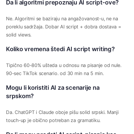
Da li algoritmi prepoznaju AI script-ove?
Ne. Algoritmi se baziraju na angažovanost-u, ne na
poreklu sadržaja. Dobar AI script + dobra dostava =
solid views.
Koliko vremena štedi AI script writing?
Tipično 60-80% ušteda u odnosu na pisanje od nule.
90-sec TikTok scenario. od 30 min na 5 min.
Mogu li koristiti AI za scenarije na
srpskom?
Da. ChatGPT i Claude oboje pišu solid srpski. Manji
touch-up je obično potreban za gramatiku.