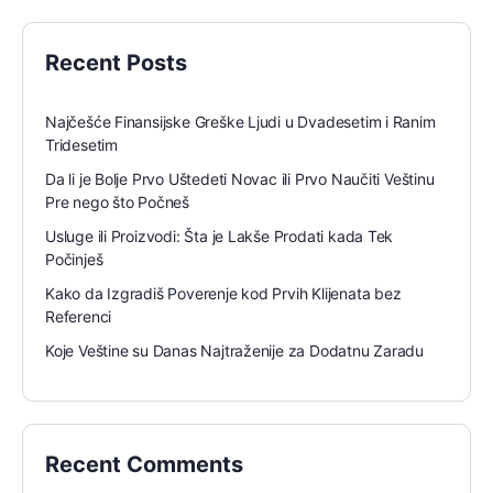
Recent Posts
Najčešće Finansijske Greške Ljudi u Dvadesetim i Ranim
Tridesetim
Da li je Bolje Prvo Uštedeti Novac ili Prvo Naučiti Veštinu
Pre nego što Počneš
Usluge ili Proizvodi: Šta je Lakše Prodati kada Tek
Počinješ
Kako da Izgradiš Poverenje kod Prvih Klijenata bez
Referenci
Koje Veštine su Danas Najtraženije za Dodatnu Zaradu
Recent Comments