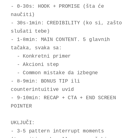
- 0-30s: HOOK + PROMISE (šta će 
naučiti)

- 30s-1min: CREDIBILITY (ko si, zašto 
slušati tebe)

- 1-8min: MAIN CONTENT. 5 glavnih 
tačaka, svaka sa:

  - Konkretni primer

  - Akcioni step

  - Common mistake da izbegne

- 8-9min: BONUS TIP ili 
counterintuitive uvid

- 9-10min: RECAP + CTA + END SCREEN 
POINTER

UKLJUČI:

- 3-5 pattern interrupt moments 