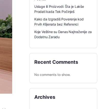
Usluge ili Proizvodi: Šta je Lakše
Prodati kada Tek Počinješ
Kako da Izgradiš Poverenje kod
Prvih Klijenata bez Referenci
Koje Veštine su Danas Najtraženije za
Dodatnu Zaradu
Recent Comments
No comments to show.
Archives