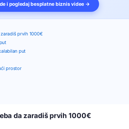
vde i pogledaj besplatne biznis videe →
a zaradiš prvih 1000€
put
alabilan put
ući prostor
treba da zaradiš prvih 1000€