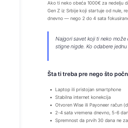
Ako ti neko obeća 1000€ za nedelju da
Gen Z iz Srbije koji startuje od nule, 
dnevno — nego 2 do 4 sata fokusirano
Najgori savet koji ti neko može
stigne nigde. Ko odabere jednu 
Šta ti treba pre nego što poč
Laptop ili pristojan smartphone
Stabilna internet konekcija
Otvoren Wise ili Payoneer račun (d
2-4 sata vremena dnevno, 5-6 dana
Spremnost da prvih 30 dana ne zar