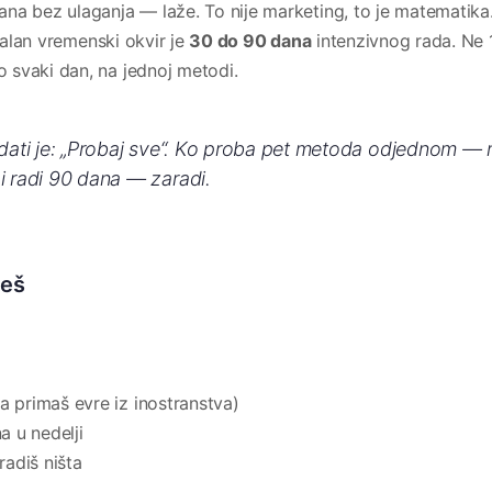
na bez ulaganja — laže. To nije marketing, to je matematika
realan vremenski okvir je
30 do 90 dana
intenzivnog rada. Ne 1
 svaki dan, na jednoj metodi.
 dati je: „Probaj sve“. Ko proba pet metoda odjednom — 
i radi 90 dana — zaradi.
neš
a primaš evre iz inostranstva)
 u nedelji
adiš ništa