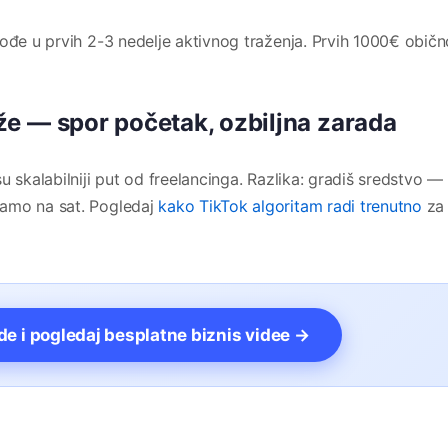
dođe u prvih 2-3 nedelje aktivnog traženja. Prvih 1000€ običn
e — spor početak, ozbiljna zarada
u skalabilniji put od freelancinga. Razlika: gradiš sredstvo —
samo na sat. Pogledaj
kako TikTok algoritam radi trenutno
za
vde i pogledaj besplatne biznis videe →