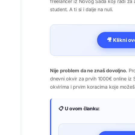
freelancer iz Novog Sada koji radi za 
student. A ti si i dalje na nuli.
🎥 Klikni o
Nije problem da ne znaš dovoljno.
Pro
dnevni okvir za prvih 1000€ online iz
okvirima i prvim koracima koje možeš
📋 U ovom članku: