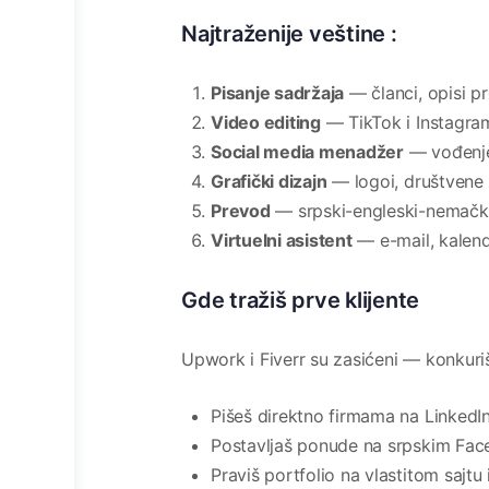
Najtraženije veštine :
Pisanje sadržaja
— članci, opisi p
Video editing
— TikTok i Instagra
Social media menadžer
— vođenje
Grafički dizajn
— logoi, društvene 
Prevod
— srpski-engleski-nemački
Virtuelni asistent
— e-mail, kalend
Gde tražiš prve klijente
Upwork i Fiverr su zasićeni — konkuriše
Pišeš direktno firmama na LinkedIn
Postavljaš ponude na srpskim Face
Praviš portfolio na vlastitom sajtu