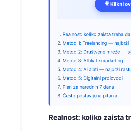
🎥 Klikni o
Realnost: koliko zaista treba d
Metod 1: Freelancing — najbrži 
Metod 2: Društvene mreže — sk
Metod 3: Affiliate marketing
Metod 4: AI alati — najbrži rast
Metod 5: Digitalni proizvodi
Plan za narednih 7 dana
Često postavljena pitanja
Realnost: koliko zaista 