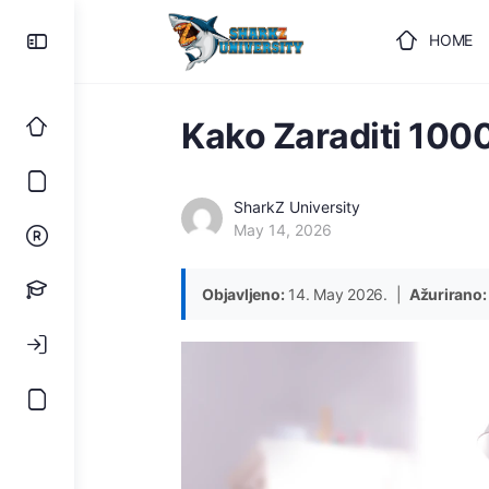
HOME
ULOGUJ
Kako Zaraditi 1000
SharkZ University
May 14, 2026
Objavljeno:
14. May 2026. |
Ažurirano: