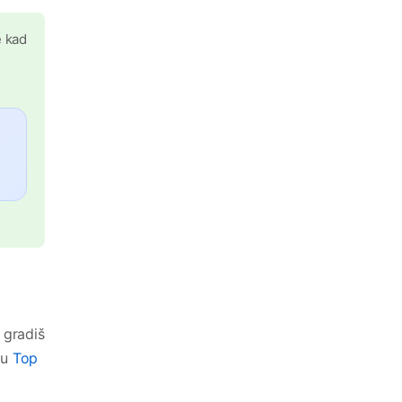
e kad
 gradiš
ču
Top