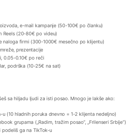
roizvoda, e-mail kampanje (50-100€ po članku)
m Reels (20-80€ po videu)
 naloga firmi (300-1000€ mesečno po klijentu)
mreže, prezentacije
, 0.05-0.10€ po reči
ar, podrška (10-25€ na sat)
š sa hiljadu ljudi za isti posao. Mnogo je lakše ako:
-u (10 hladnih poruka dnevno = 1-2 klijenta nedeljno)
book grupama („Radim, tražim posao“, „Frilenseri Srbije“)
 i podeliš ga na TikTok-u