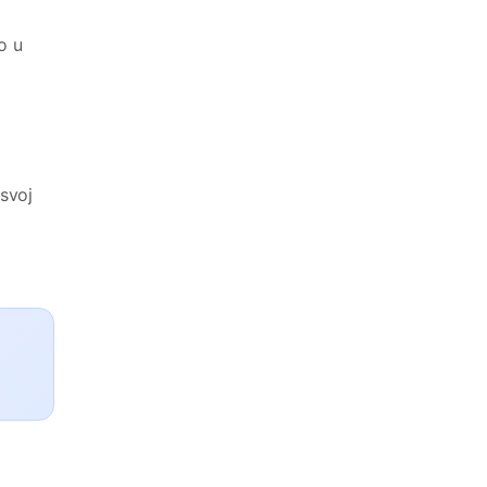
o u
 svoj