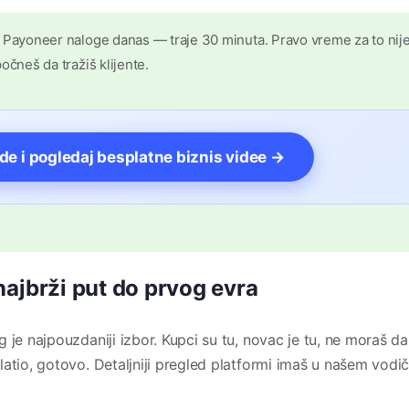
 Payoneer naloge danas — traje 30 minuta. Pravo vreme za to nij
očneš da tražiš klijente.
vde i pogledaj besplatne biznis videe →
najbrži put do prvog evra
 je najpouzdaniji izbor. Kupci su tu, novac je tu, ne moraš da
latio, gotovo. Detaljniji pregled platformi imaš u našem vodi