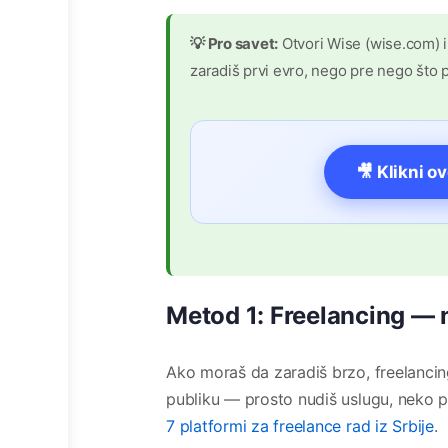
💡 Pro savet:
Otvori Wise (wise.com) i
zaradiš prvi evro, nego pre nego što p
🎥 Klikni o
Metod 1: Freelancing — 
Ako moraš da zaradiš brzo, freelancing
publiku — prosto nudiš uslugu, neko p
7 platformi za freelance rad iz Srbije
.