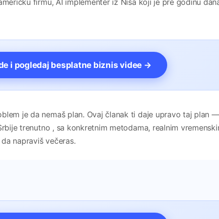
američku firmu, AI implementer iz Niša koji je pre godinu dan
vde i pogledaj besplatne biznis videe →
blem je da nemaš plan. Ovaj članak ti daje upravo taj plan 
 Srbije trenutno , sa konkretnim metodama, realnim vremensk
 da napraviš večeras.