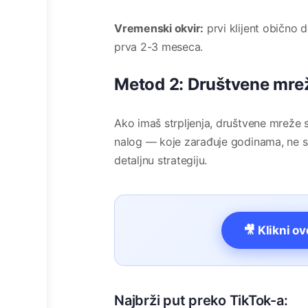
Vremenski okvir:
prvi klijent obično 
prva 2-3 meseca.
Metod 2: Društvene mrež
Ako imaš strpljenja, društvene mreže s
nalog — koje zarađuje godinama, ne 
detaljnu strategiju.
🎥 Klikni o
Najbrži put preko TikTok-a: