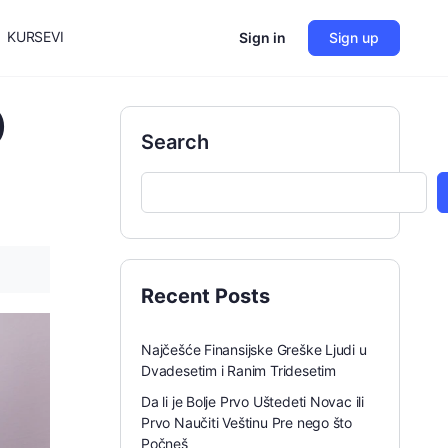
KURSEVI
Sign in
Sign up
)
Search
Recent Posts
Najčešće Finansijske Greške Ljudi u
Dvadesetim i Ranim Tridesetim
Da li je Bolje Prvo Uštedeti Novac ili
Prvo Naučiti Veštinu Pre nego što
Počneš