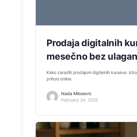
Prodaja digitalnih k
mesečno bez ulagan
Kako zaraditi prodajom digitalnih kurseva: izbor
prihod online.
Nada Milosevic
February 24, 2026