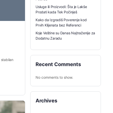
Usluge ili Proizvodi: Šta je Lakše
Prodati kada Tek Počinješ
Kako da Izgradiš Poverenje kod
Prvih Klijenata bez Referenci
Koje Veštine su Danas Najtraženije za
Dodatnu Zaradu
 stabilan
Recent Comments
No comments to show.
Archives