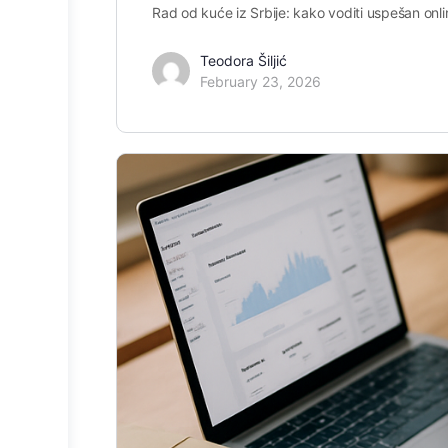
Rad od kuće iz Srbije: kako voditi uspešan online
Teodora Šiljić
February 23, 2026