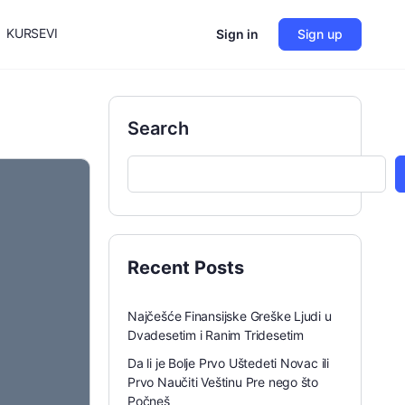
KURSEVI
Sign in
Sign up
Search
Recent Posts
Najčešće Finansijske Greške Ljudi u
Dvadesetim i Ranim Tridesetim
Da li je Bolje Prvo Uštedeti Novac ili
Prvo Naučiti Veštinu Pre nego što
Počneš