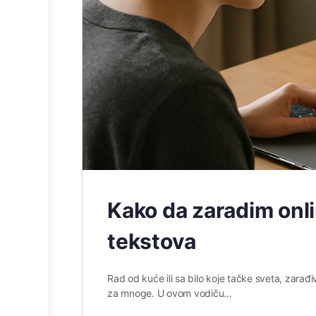
Kako da zaradim onl
tekstova
Rad od kuće ili sa bilo koje tačke sveta, zara
za mnoge. U ovom vodiču…