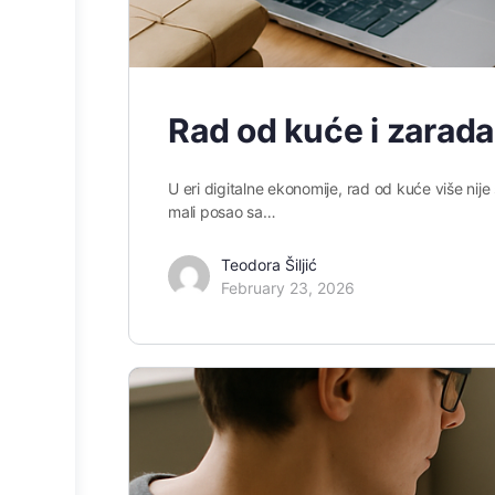
Rad od kuće i zarada
U eri digitalne ekonomije, rad od kuće više nije
mali posao sa…
Teodora Šiljić
February 23, 2026