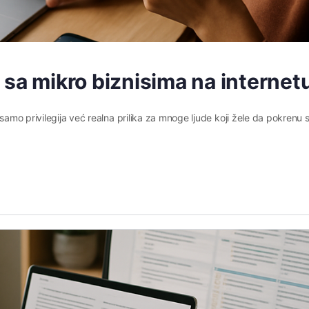
 sa mikro biznisima na internet
 samo privilegija već realna prilika za mnoge ljude koji žele da pokrenu 