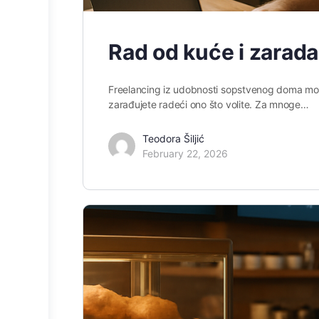
Rad od kuće i zarada
Freelancing iz udobnosti sopstvenog doma mož
zarađujete radeći ono što volite. Za mnoge…
Teodora Šiljić
February 22, 2026