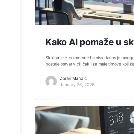
Kako AI pomaže u sk
Skaliranje e-commerce biznisa danas je mnogo b
postaje ostvariv cilj čak i za male timove koji ž
Zoran Mandic
January 26, 2026