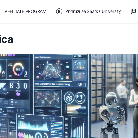
AFFILIATE PROGRAM
Pridruži se Sharkz University
TE SE
🎯 BESPLATAN PLAN
ica