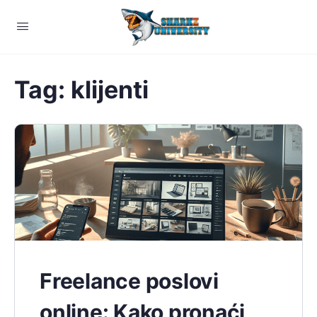
Tag:
klijenti
Freelance poslovi
online: Kako pronaći