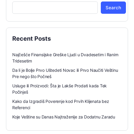
Search
Recent Posts
Najčešće Finansijske Greške Ljudi u Dvadesetim i Ranim
Tridesetim
Da li je Bolje Prvo Uštedeti Novac ili Prvo Naučiti Veštinu
Pre nego što Počneš
Usluge ili Proizvodi: Šta je Lakše Prodati kada Tek
Počinješ
Kako da Izgradiš Poverenje kod Prvih Klijenata bez
Referenci
Koje Veštine su Danas Najtraženije za Dodatnu Zaradu