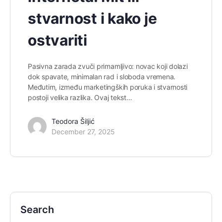
stvarnost i kako je
ostvariti
Pasivna zarada zvuči primamljivo: novac koji dolazi
dok spavate, minimalan rad i sloboda vremena.
Međutim, između marketingških poruka i stvarnosti
postoji velika razlika. Ovaj tekst…
Teodora Šiljić
December 27, 2025
Search