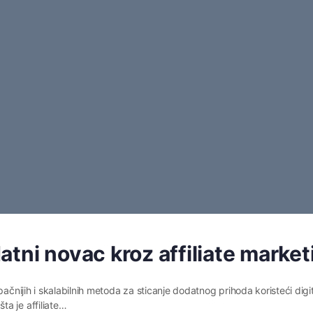
tni novac kroz affiliate market
pačnijih i skalabilnih metoda za sticanje dodatnog prihoda koristeći digi
a je affiliate…