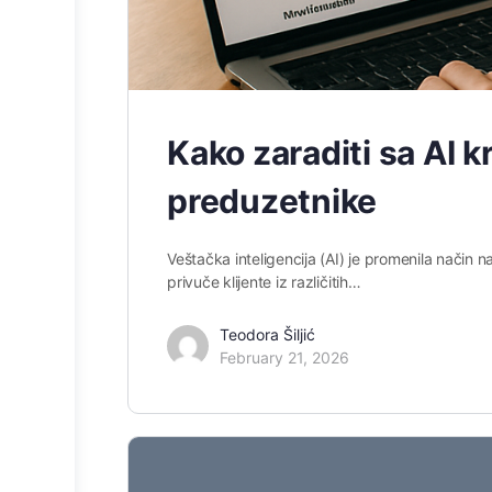
Kako zaraditi sa AI k
preduzetnike
Veštačka inteligencija (AI) je promenila način n
privuče klijente iz različitih…
Teodora Šiljić
February 21, 2026