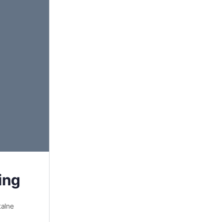
ing
talne