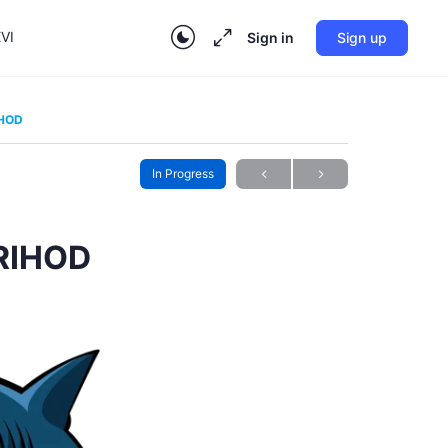
VI
Sign in
Sign up
IHOD
In Progress
PRIHOD