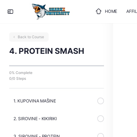
HOME
AFFI
ULOGUJTE SE
Back to Course
4. PROTEIN SMASH
0% Complete
0/0 Steps
1. KUPOVINA MAŠINE
2. SIROVINE - KIKIRIKI
3. SIROVINE - PROTEIN