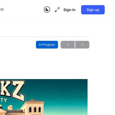
VI
Sign in
Sign up
In Progress