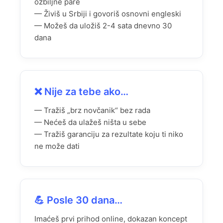
ozbiljne pare
— Živiš u Srbiji i govoriš osnovni engleski
— Možeš da uložiš 2-4 sata dnevno 30
dana
❌ Nije za tebe ako…
— Tražiš „brz novčanik“ bez rada
— Nećeš da ulažeš ništa u sebe
— Tražiš garanciju za rezultate koju ti niko
ne može dati
💪 Posle 30 dana…
Imaćeš prvi prihod online, dokazan koncept