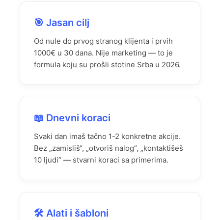
🎯 Jasan cilj
Od nule do prvog stranog klijenta i prvih
1000€ u 30 dana. Nije marketing — to je
formula koju su prošli stotine Srba u 2026.
📖 Dnevni koraci
Svaki dan imaš tačno 1-2 konkretne akcije.
Bez „zamisliš“, „otvoriš nalog“, „kontaktišeš
10 ljudi“ — stvarni koraci sa primerima.
🛠️ Alati i šabloni