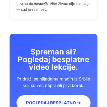
i svrhu da nastaviš. Više života nije fantazija
— sad je realnost.
Spreman si?
Pogledaj besplatne
video lekcije.
Pridruži se hiljadama mladih iz Srbije
koji su već napravili prvi korak.
POGLEDAJ BESPLATNO →