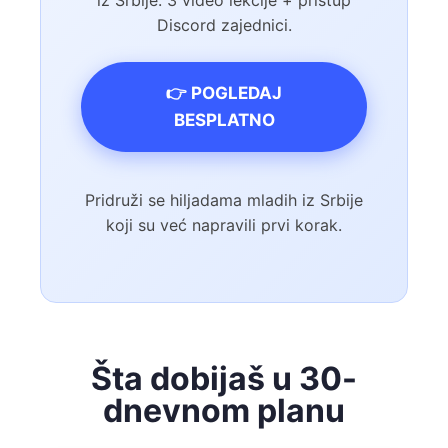
iz Srbije. 3 video lekcije + pristup
Discord zajednici.
👉 POGLEDAJ
BESPLATNO
Pridruži se hiljadama mladih iz Srbije
koji su već napravili prvi korak.
Šta dobijaš u 30-
dnevnom planu