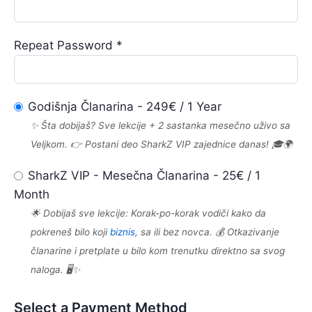
Repeat Password *
Godišnja Članarina
-
249
€
/
1 Year
✨ Šta dobijaš? Sve lekcije + 2 sastanka mesečno uživo sa
Veljkom. 👉 Postani deo SharkZ VIP zajednice danas! 🎓🌍
SharkZ VIP - Mesečna Članarina
-
25
€
/
1
Month
🌟 Dobijaš sve lekcije: Korak-po-korak vodiči kako da
pokreneš bilo koji
biznis
, sa ili bez novca. 💰 Otkazivanje
članarine i pretplate u bilo kom trenutku direktno sa svog
naloga. 🖥️✨
Select a Payment Method