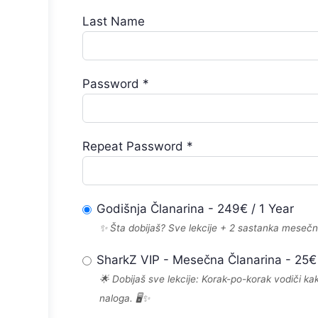
Last Name
Password *
Repeat Password *
Godišnja Članarina
-
249
€
/
1 Year
✨ Šta dobijaš? Sve lekcije + 2 sastanka mesečn
SharkZ VIP - Mesečna Članarina
-
25
€
🌟 Dobijaš sve lekcije: Korak-po-korak vodiči ka
naloga. 🖥️✨