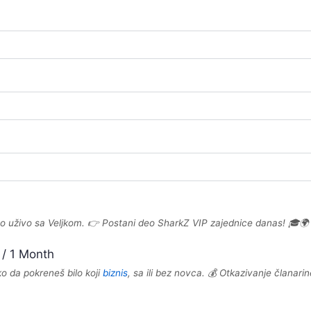
o uživo sa Veljkom. 👉 Postani deo SharkZ VIP zajednice danas! 🎓🌍
/
1 Month
ko da pokreneš bilo koji
biznis
, sa ili bez novca. 💰 Otkazivanje članari