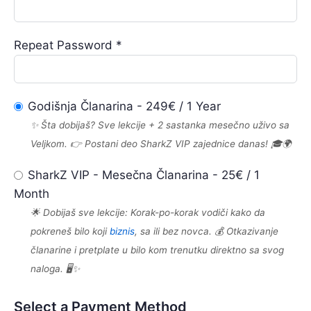
Repeat Password *
Godišnja Članarina
-
249
€
/
1 Year
✨ Šta dobijaš? Sve lekcije + 2 sastanka mesečno uživo sa
Veljkom. 👉 Postani deo SharkZ VIP zajednice danas! 🎓🌍
SharkZ VIP - Mesečna Članarina
-
25
€
/
1
Month
🌟 Dobijaš sve lekcije: Korak-po-korak vodiči kako da
pokreneš bilo koji
biznis
, sa ili bez novca. 💰 Otkazivanje
članarine i pretplate u bilo kom trenutku direktno sa svog
naloga. 🖥️✨
Select a Payment Method