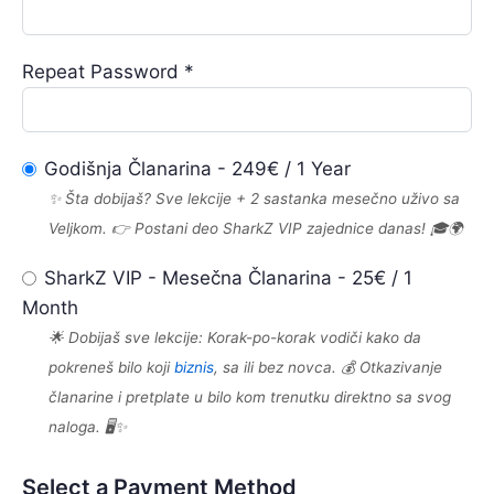
Repeat Password *
Godišnja Članarina
-
249
€
/
1 Year
✨ Šta dobijaš? Sve lekcije + 2 sastanka mesečno uživo sa
Veljkom. 👉 Postani deo SharkZ VIP zajednice danas! 🎓🌍
SharkZ VIP - Mesečna Članarina
-
25
€
/
1
Month
🌟 Dobijaš sve lekcije: Korak-po-korak vodiči kako da
pokreneš bilo koji
biznis
, sa ili bez novca. 💰 Otkazivanje
članarine i pretplate u bilo kom trenutku direktno sa svog
naloga. 🖥️✨
Select a Payment Method