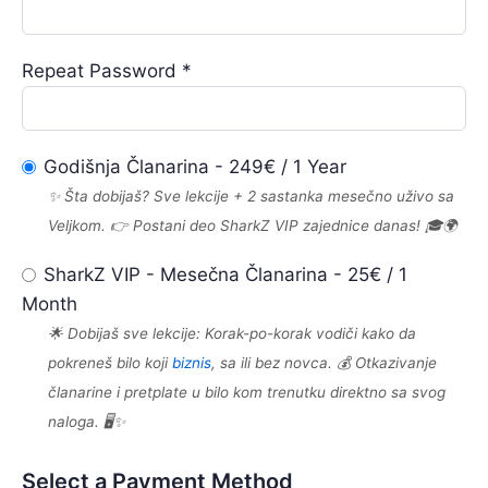
Repeat Password *
Godišnja Članarina
-
249
€
/
1 Year
✨ Šta dobijaš? Sve lekcije + 2 sastanka mesečno uživo sa
Veljkom. 👉 Postani deo SharkZ VIP zajednice danas! 🎓🌍
SharkZ VIP - Mesečna Članarina
-
25
€
/
1
Month
🌟 Dobijaš sve lekcije: Korak-po-korak vodiči kako da
pokreneš bilo koji
biznis
, sa ili bez novca. 💰 Otkazivanje
članarine i pretplate u bilo kom trenutku direktno sa svog
naloga. 🖥️✨
Select a Payment Method